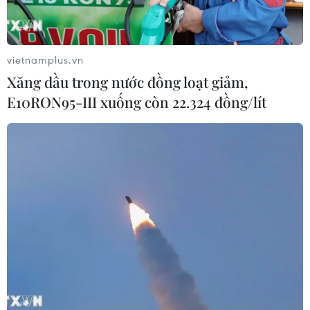
Chứng khoán châu Á đồng loạt tăng
nhờ đà hồi phục của cổ phiếu công
nghệ
vietnamplus.vn
05/08/2026 11:00
Xăng dầu trong nước đồng loạt giảm,
E10RON95-III xuống còn 22.324 đồng/lít
Thị trường IPO Đông Nam Á nửa đầu
năm 2026: Giá trị tăng, số lượng giảm
05/08/2026 10:07
Doanh thu hậu IPO tăng vọt, cổ
phiếu SpaceX vẫn rớt giá do "đốt
tiền" cho AI
05/08/2026 06:51
Phố Wall lập kỷ lục mới nhờ đà tăng