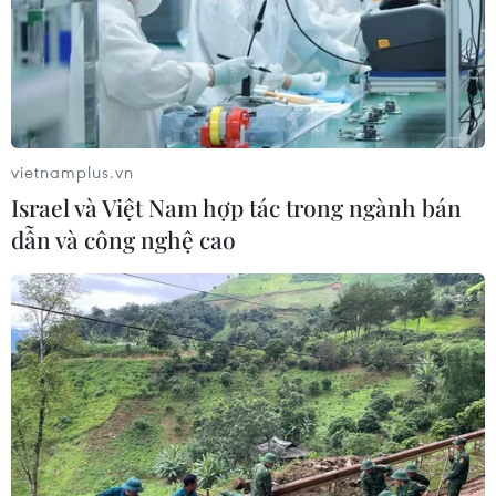
ty do mắc hàng loạt vi phạm hành chính.
vietnamplus.vn
Israel và Việt Nam hợp tác trong ngành bán
dẫn và công nghệ cao
Cảnh báo về rủi ro tiềm ẩm từ các sản
phẩm chứng khoán phái sinh
17/11/2016 09:20