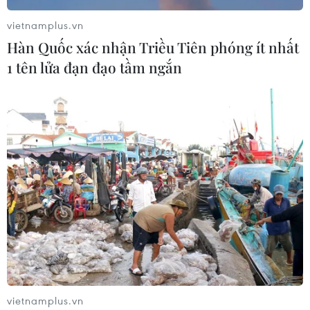
của nhóm cổ phiếu AI
vietnamplus.vn
05/08/2026 00:37
Hàn Quốc xác nhận Triều Tiên phóng ít nhất
1 tên lửa đạn đạo tầm ngắn
Tỷ phú Jeff Bezos bán 15 triệu cổ
phiếu Amazon trị giá hơn 4 tỷ USD
04/08/2026 23:29
Phố Wall lập đỉnh lịch sử khi giá dầu
lao dốc mạnh
04/08/2026 00:59
Thị trường chứng khoán thế giới:
vietnamplus.vn