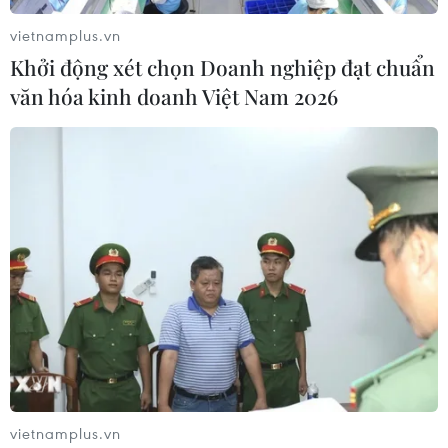
vietnamplus.vn
Khởi động xét chọn Doanh nghiệp đạt chuẩn
văn hóa kinh doanh Việt Nam 2026
21/11: SCIC giới thiệu về đợt bán 9% vốn
điều lệ của Vinamilk
18/11/2016 04:16
Đại diện Tổng Công ty Đầu tư và Kinh doanh vốn Nhà
nước cho hay, đơn vị này sẽ tổ chức buổi giới thiệu cơ
hội đầu tư mua cổ phần của SCIC tại Vinamilk vào
ngày 21/11.
vietnamplus.vn