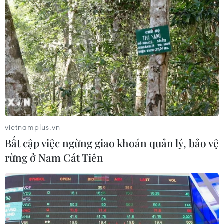
Thanh khoản cầm chừng, các chỉ số chính
trên hai sàn niêm yết tăng nhẹ
16/11/2016 09:45
vietnamplus.vn
Ngày 16/11, thị trường tiếp tục giằng co trong không khí
Bất cập việc ngừng giao khoán quản lý, bảo vệ
thận trọng, VN-Index đóng cửa tăng 0,34 điểm, HNX-
rừng ở Nam Cát Tiên
Index cộng 0,01 điểm đồng thời VNXALL-Index tăng
2,04 điểm.