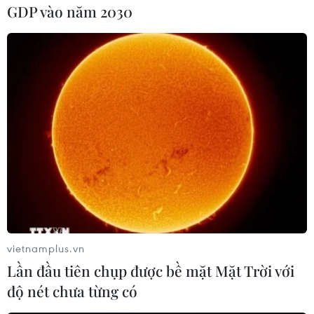
GDP vào năm 2030
(Vietnam+)
vietnamplus.vn
Lần đầu tiên chụp được bề mặt Mặt Trời với
#Chứng khoán
#Cổ phiếu
#Nhà đầu tư nước ngoài
độ nét chưa từng có
#Dragon Capital
#Sàn HoSE
#SCIC
#Vinamilk