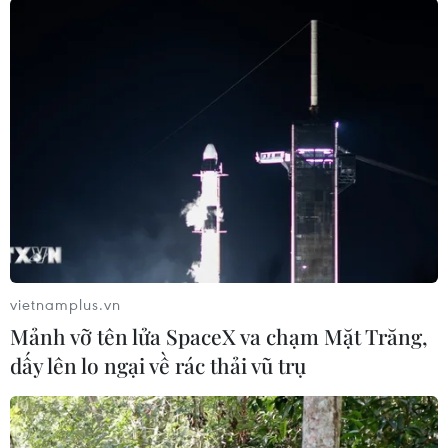
Tp. Hồ Chí Minh
Theo dõi VietnamPlus
TIN LIÊN QUAN
vietnamplus.vn
Mảnh vỡ tên lửa SpaceX va chạm Mặt Trăng,
dấy lên lo ngại về rác thải vũ trụ