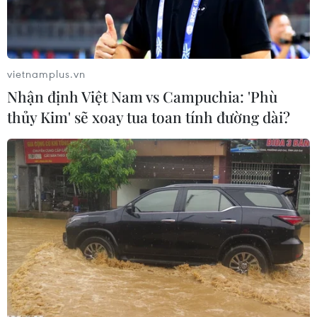
vietnamplus.vn
Nhận định Việt Nam vs Campuchia: 'Phù
thủy Kim' sẽ xoay tua toan tính đường dài?
Ảnh minh họa. (Nguồn: TTXVN)
Ngày 16/11, ba tổ chức tài chính quốc tế là DC
Developing Markets Strategies plc, CH SE Asia
Investment Holding pte và Amersham