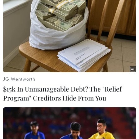
Nụ cười rạng rỡ hiện lên trên khuôn mặt người hâm mộ khi U19
Việt Nam có bàn mở tỷ số. (Ảnh: Đăng Huỳnh/Vietnam+)
JG Wentworth
$15k In Unmanageable Debt? The "Relief
Program" Creditors Hide From You
Được xem đội tuyển U19 thi đấu ở Mỹ Đình là một niềm hạnh
phúc. Đôi bạn trẻ này đang lưu lại khoảnh khắc quý giá ấy.