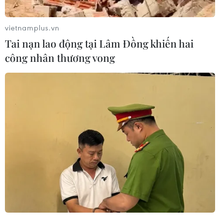
vietnamplus.vn
Tai nạn lao động tại Lâm Đồng khiến hai
công nhân thương vong
#U19 Việt Nam
#Mỹ Đình
#Khán đài
#Cổ động viên
#Pháo sáng
#Băng rôn
#Thất bại
#Châu Á
#U19 Nhật Bản
#Công Phượng
#Cổ động
#Việt Nam
#Giải U19 Đông Nam Á 2014 - Cúp Nutifood
TP. Hà Nội
Nhật Bản
Theo dõi VietnamPlus