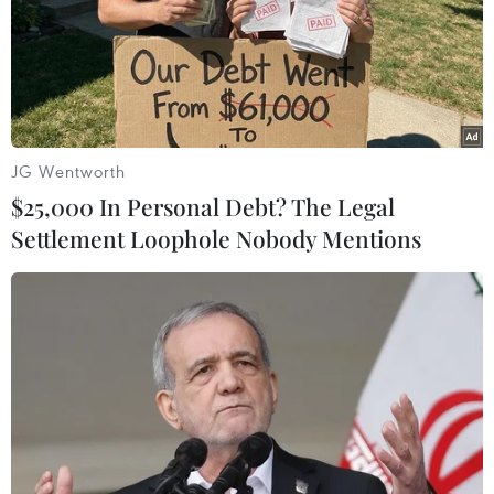
JG Wentworth
$25,000 In Personal Debt? The Legal
Settlement Loophole Nobody Mentions
Trong thất bại, quốc kỳ Việt Nam vẫn bay cao trên những khán
đài. (Ảnh: Đăng Huỳnh/Vietnam+)