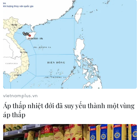
Hàng thủ U19 Nhật Bản đã làm gì để ngăn
Công Phượng?
10/09/2014 02:41
Những hậu vệ U19 Nhật Bản đã làm mọi thứ có thể để
ngăn cản Công Phượng và các đồng đội trong trận đấu
thứ hai của U19 Việt Nam trên sân Mỹ Đình tối qua.
vietnamplus.vn
Áp thấp nhiệt đới đã suy yếu thành một vùng
áp thấp