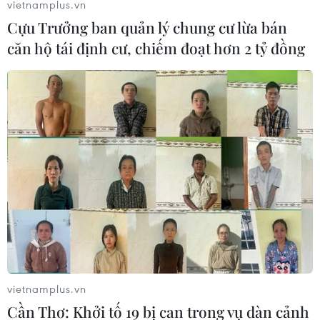
vietnamplus.vn
Cựu Trưởng ban quản lý chung cư lừa bán
căn hộ tái định cư, chiếm đoạt hơn 2 tỷ đồng
U19 Việt Nam
Kết quả U19 Đông Nam Á 2024: U19 Việt Nam
chính thức bị loại
Kết quả U19 Đông Nam Á 2024: Việt Nam thua
đậm 2-6 trước Australia
Xem trực tiếp U19 Việt Nam-U19 Australia trên
kênh nào, ở đâu?
U19 Đông Nam Á 2024: U19 Việt Nam buộc
phải đánh bại Australia
U19 Việt Nam nhận được sự ủng hộ từ nhiều cổ
động viên Indonesia
vietnamplus.vn
Cần Thơ: Khởi tố 19 bị can trong vụ dàn cảnh