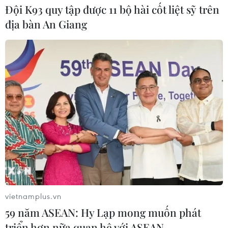
Đội K93 quy tập được 11 bộ hài cốt liệt sỹ trên
địa bàn An Giang
vietnamplus.vn
59 năm ASEAN: Hy Lạp mong muốn phát
triển hơn nữa quan hệ với ASEAN