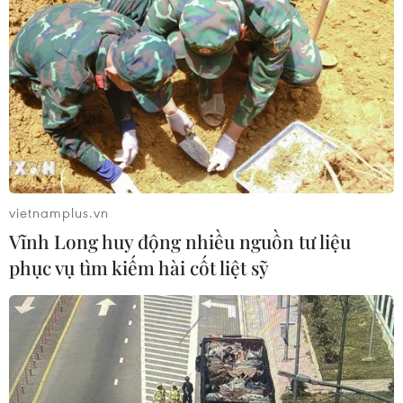
vietnamplus.vn
Vĩnh Long huy động nhiều nguồn tư liệu
phục vụ tìm kiếm hài cốt liệt sỹ
TIN CÙNG CHUYÊN MỤC
Chủ sân Azteca lỗ hơn 47 triệu USD vì
World Cup 2026
08/08/2026 06:43