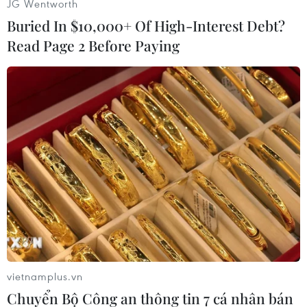
JG Wentworth
Chiến/Vietnam+)
Buried In $10,000+ Of High-Interest Debt?
Read Page 2 Before Paying
Cô bé 14 tuổi này cũng đi cùng với cha tới cổ vũ U19 Việt Nam.
(Ảnh: Minh Chiến/Vietnam+)
vietnamplus.vn
Chuyển Bộ Công an thông tin 7 cá nhân bán