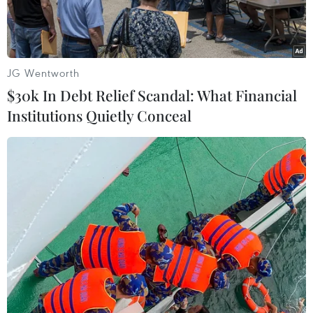
cảm ơn từ đội tuyển.
JG Wentworth
$30k In Debt Relief Scandal: What Financial
Institutions Quietly Conceal
Cổ động viên Việt Nam đến sân trong niềm vui và hy vọng phơi
phới. Bốn ngày trước đó, đội bóng của chúng ta vừa đánh bại
một trong những thế lực hàng đầu của bóng đá trẻ châu Á -
U19 Australia. (Ảnh: Minh Chiến/Vietnam+)