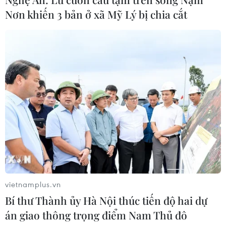
Chủ tịch Liên đoàn Bóng đá thế giới
Nơn khiến 3 bản ở xã Mỹ Lý bị chia cắt
chịu sức ép chưa từng có
06/08/2026 04:12
Futsal Việt Nam bất bại sau trận hòa
khó tin trước chủ nhà Thái Lan
06/08/2026 02:38
Toàn cảnh ASEAN Cup: Thái
Lan "thắng như chẻ tre", thách thức
tuyển Việt Nam
vietnamplus.vn
05/08/2026 07:15
Bí thư Thành ủy Hà Nội thúc tiến độ hai dự
án giao thông trọng điểm Nam Thủ đô
Nhận định Philippines vs