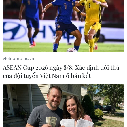
(Ảnh: Đăng Huỳnh/Vietnam+)
vietnamplus.vn
ASEAN Cup 2026 ngày 8/8: Xác định đối thủ
của đội tuyển Việt Nam ở bán kết
Nữ cổ động viên xinh đẹp này đã theo dõi U19 Việt Nam và các
trận đấu suốt từ đầu giải. (Ảnh: Minh Chiến/Vietnam+)