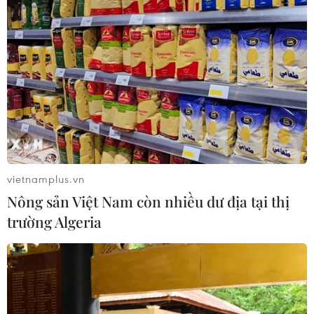
Tổng hợp những kiệt tác rê bóng của Công
Phượng trước Nhật Bản
10/09/2014 00:15
Số 10 của U19 Việt Nam cũng ít khi đột phá từ cánh mà
thường chọn giải pháp đi bóng từ trung lộ. Đó thực sự là
một lối đi bóng liều lĩnh và hiếm thấy.
vietnamplus.vn
Nông sản Việt Nam còn nhiều dư địa tại thị
trường Algeria