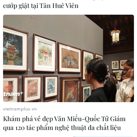
cướp giật tại Tân Huê Viên
TIN LIÊN QUAN
vietnamplus.vn
Khám phá vẻ đẹp Văn Miếu-Quốc Tử Giám
qua 120 tác phẩm nghệ thuật đa chất liệu