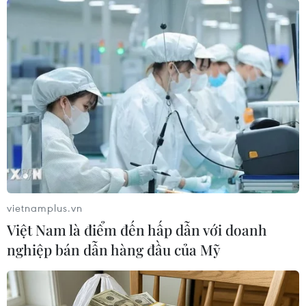
Sân Mỹ Đình thực sự nóng lên ngay từ đầu trận khi đại kỳ Việt
Nam xuất hiện trên khán đài B. Trước đó, hình ảnh này đã xuất
hiện ở giải vô địch nữ châu Á hồi tháng Năm tại Thành phố Hồ
Chí Minh. (Ảnh: Đăng Huỳnh/Vietnam+)
vietnamplus.vn
Việt Nam là điểm đến hấp dẫn với doanh
nghiệp bán dẫn hàng đầu của Mỹ