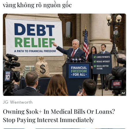
vàng không rõ nguồn gốc
U19 Việt Nam đã chắp cánh cho tình yêu của Thúy và Hùng.
(Ảnh: Minh Chiến/Vietnam+)
JG Wentworth
Owning $10k+ In Medical Bills Or Loans?
Stop Paying Interest Immediately