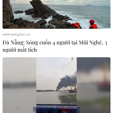
vietnamplus.vn
Đà Nẵng: Sóng cuốn 4 người tại Mũi Nghê, 3
người mất tích
HLV Graechen tiết lộ ba tiến bộ của U19
Việt Nam trước Nhật Bản
09/09/2014 15:59
Kỹ thuật, chiến thuật và tinh thần là ba điểm tiến bộ