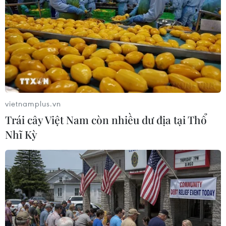
Công suất lọc dầu thu hẹp,
Xuất khẩu dệt may 7 tháng
giá xăng Mỹ đối mặt áp lực
đạt trên 27 tỷ USD, duy trì
tăng
đà tăng trưởng
vietnamplus.vn
09/08/2026 09:43
09/08/2026 08:25
Trái cây Việt Nam còn nhiều dư địa tại Thổ
Nhĩ Kỳ
Hải Phòng điều chỉnh kịch
Trung Quốc công bố kế
bản tăng trưởng, quyết tâm
hoạch phát triển ngành
đạt GRDP 13%
hàng không dân dụng