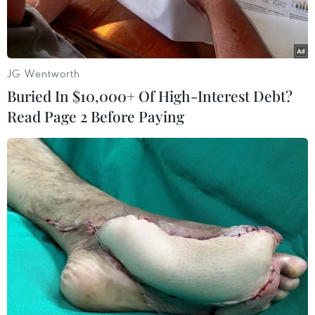
Sáng 18/5, tại huyện Thanh Hà, tỉnh Hải Dương đã
tổ chức Lễ mở vườn thu hái vải xuất khẩu và xuất
chuyến vải đầu tiên đi Nhật Bản, Singapore với
JG Wentworth
tổng sản lượng khoảng 100 tấn.
Buried In $10,000+ Of High-Interest Debt?
Read Page 2 Before Paying
Play
Video
Sáng 18/5, tại huyện Thanh Hà, tỉnh Hải Dương
đã tổ chức Lễ mở vườn thu hái vải xuất khẩu và