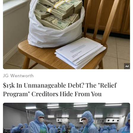
Giá vàng ngày 10/8: Bảng
Giá dầu tiếp tục leo thang
giá tại các công ty vàng
khi rủi ro gián đoạn nguồn
bạc đá quý
cung gia tăng
10/08/2026 02:06
10/08/2026 02:03
JG Wentworth
$15k In Unmanageable Debt? The "Relief
Program" Creditors Hide From You
Giá vàng đi ngang trong
Hàn Quốc và Đài Loan lần
phiên giao dịch đầu tuần
đầu tiên vượt Nhật Bản về
kim ngạch xuất khẩu
10/08/2026 02:02
09/08/2026 14:15