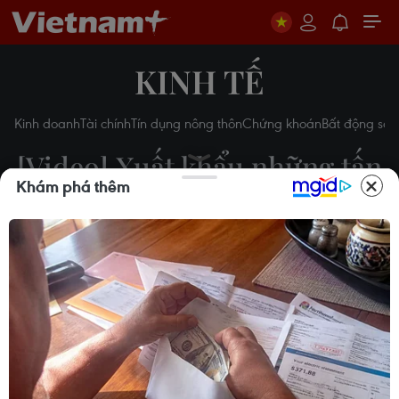
KINH TẾ
Kinh doanh
Tài chính
Tín dụng nông thôn
Chứng khoán
Bất động sản
[Video] Xuất khẩu những tấn
Khám phá thêm
vải thiều đầu tiên đi Nhật
Bản, Singapore
18/05/2021 08:16
Theo dõi VietnamPlus