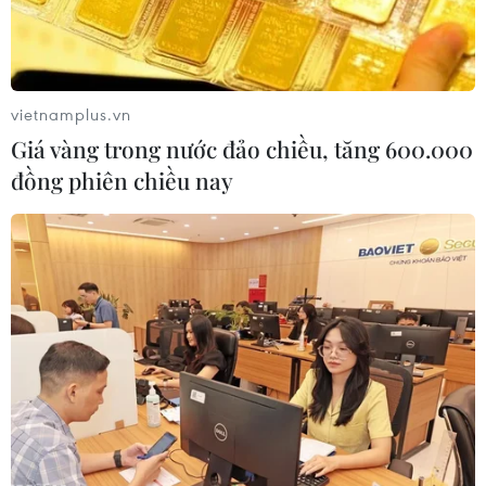
thuận trước khi thuế quan
thành động lực mới của
mới của Mỹ có hiệu lực
quan hệ Việt Nam-
Australia
09/08/2026 02:03
09/08/2026 02:01
vietnamplus.vn
Giá vàng trong nước đảo chiều, tăng 600.000
đồng phiên chiều nay
Thị trường vaccine thế giới
Chuyên gia Nhật Bản nói
chuyển hướng sang người
Việt Nam nên ưu tiên sản
cao tuổi
xuất và đóng gói chip bán
dẫn
08/08/2026 15:01
08/08/2026 13:28