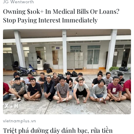
JG Wentworth
#Hải Dương
#Singapore
#Nhật Bản
#Vãi thiều
Owning $10k+ In Medical Bills Or Loans?
#Xuất khẩu vải thiều
Hải Dương
TP. Hải Phòng
Stop Paying Interest Immediately
Nhật Bản
Singapore
vietnamplus.vn
Sầu riêng Việt Nam trước
Giá vàng trong nước đảo
Triệt phá đường dây đánh bạc, rửa tiền
cơ hội mở rộng thị trường
chiều, tăng 600.000 đồng