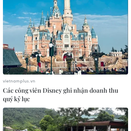
Vietnamobile đặt mục tiêu phủ 3G tới 90%
dân số vào 2017
13/10/2016 09:51
Vietnamobile cho biết đã hợp tác với Ericsson và ZTE
trong việc mở rộng mạng lưới và đặt mục tiêu triển khai
3G rộng khắp, phủ tới 90% dân số đến cuối năm 2017.
vietnamplus.vn
Các công viên Disney ghi nhận doanh thu
quý kỷ lục