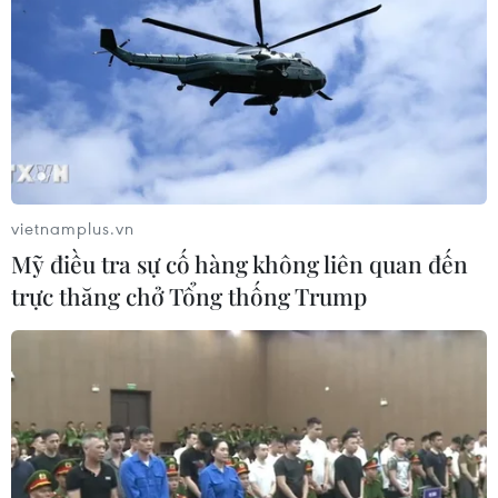
Theo dõi VietnamPlus
vietnamplus.vn
Mỹ điều tra sự cố hàng không liên quan đến
TIN LIÊN QUAN
trực thăng chở Tổng thống Trump