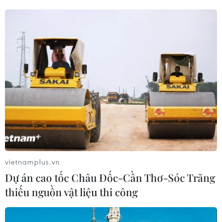
01/04/2016 07:20
Một trong những nhiệm vụ quan trọng của Chương trình
phát triển băng rộng quốc gia tới 2020 là sẽ phủ sóng
3G/4G tới 95% dân số.
vietnamplus.vn
Dự án cao tốc Châu Đốc-Cần Thơ-Sóc Trăng
thiếu nguồn vật liệu thi công