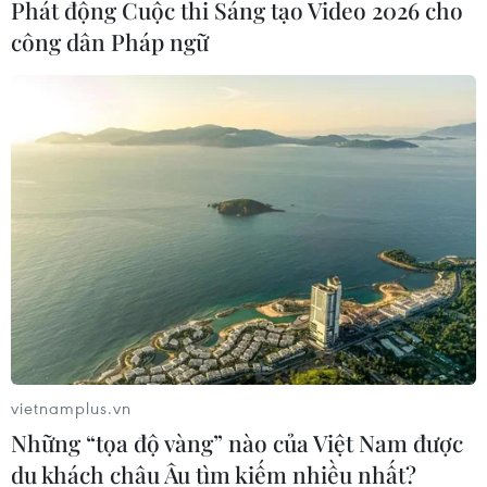
di động Việt Nam, trong đó người tiêu dùng có niềm
Phát động Cuộc thi Sáng tạo Video 2026 cho
đam mê đặc biệt với iPhone của Apple.
công dân Pháp ngữ
vietnamplus.vn
Tới năm 2020, Việt Nam sẽ phủ sóng
Những “tọa độ vàng” nào của Việt Nam được
3G/4G tới 95% dân số
du khách châu Âu tìm kiếm nhiều nhất?