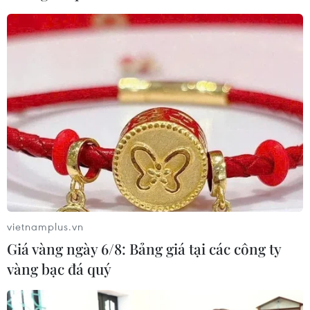
Sản lượng vàng của Trung Quốc
giảm trong nửa đầu năm 2026
06/08/2026 03:41
Kim ngạch xuất khẩu vượt mốc 100
tỷ USD, Hàn Quốc lập kỷ lục thặng
dư vãng lai
06/08/2026 03:34
vietnamplus.vn
Moody’s cảnh báo hạ tầng điện hạn
Giá vàng ngày 6/8: Bảng giá tại các công ty
chế tiềm năng phát triển AI của
vàng bạc đá quý
Mexico
06/08/2026 03:33