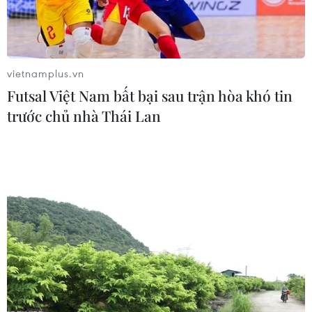
vietnamplus.vn
Futsal Việt Nam bất bại sau trận hòa khó tin
trước chủ nhà Thái Lan
Tập đoàn VNPT quyết tâm “đặt cược” vào
mô hình phát triển mới
23/07/2014 04:00
Tập đoàn Bưu chính Viễn thông Việt Nam đang ráo riết
thực hiện tái cơ cấu theo mô hình mới nhằm lấy lại vị trí
số một trên thị trường công nghệ, viễn thông của Việt
Nam như họ từng làm trong quá khứ.