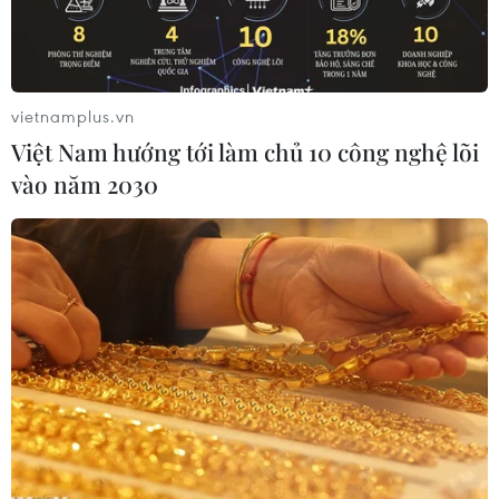
vietnamplus.vn
Việt Nam hướng tới làm chủ 10 công nghệ lõi
vào năm 2030
Ảnh minh họa. (Nguồn: TTXVN)
Chiều 29/11, Công ty cổ phần Chứng khoán
Ngân hàng Công Thương Việt Nam
(VietinBankSc) phối hợp cùng Sở Giao dịch