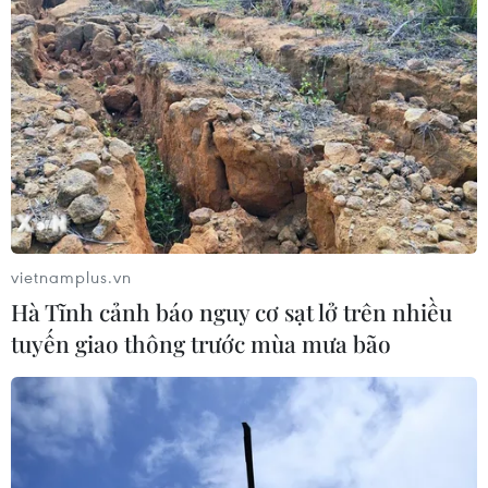
vietnamplus.vn
Hà Tĩnh cảnh báo nguy cơ sạt lở trên nhiều
tuyến giao thông trước mùa mưa bão
#Máy tính
#Thành phố Hồ Chí Minh
#Công nghệ
#Tập đoàn công nghệ
#Sở Giao dịch Chứng khoán Thành phố Hồ Chí Minh
Tp. Hồ Chí Minh