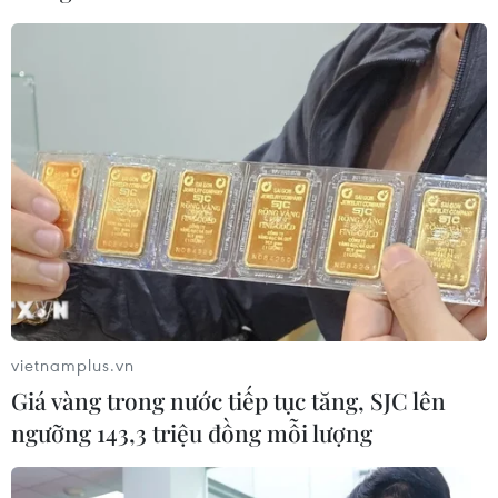
Dầu thô chạm đáy ba tuần khi căng
thẳng tại eo biển Hormuz hạ nhiệt
05/08/2026 00:53
Mexico đứng thứ hai thế giới về xuất
khẩu sản phẩm phục vụ AI
05/08/2026 00:11
vietnamplus.vn
Xem thêm
Giá vàng trong nước tiếp tục tăng, SJC lên
ngưỡng 143,3 triệu đồng mỗi lượng