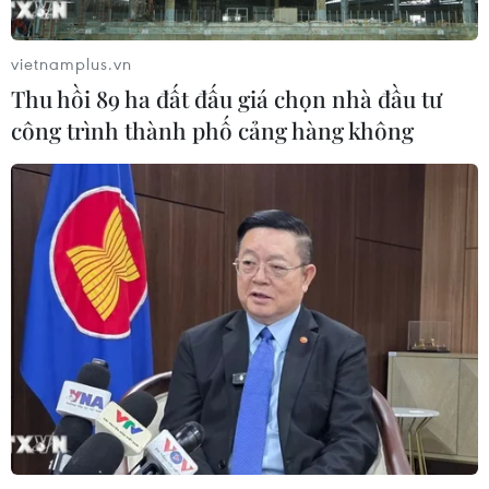
07/08/2026 11:18
vietnamplus.vn
Thu hồi 89 ha đất đấu giá chọn nhà đầu tư
Có 50 cơ sở kiểm nghiệm được GACC
công trình thành phố cảng hàng không
chấp nhận phục vụ xuất khẩu mít,
sầu riêng
07/08/2026 10:27
Giá dầu tăng trước những lo ngại về
kế hoạch mở lại Eo biển Hormuz
07/08/2026 08:58
Nhà đầu tư Anh đề xuất siêu dự án Tổ
hợp cảng biển 18 tỷ USD tại Quảng
Ninh