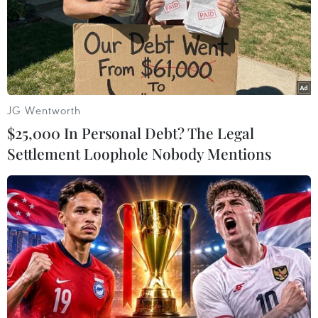
JG Wentworth
$25,000 In Personal Debt? The Legal
Settlement Loophole Nobody Mentions
Phó Ủy viên trưởng Nhân đại toàn quốc Trung Quốc Vương
Đông Minh phát biểu. (Ảnh: Công Tuyên/TTXVN)
Tại lễ khai mạc, Phó Ủy viên trưởng Nhân đại
Toàn quốc Trung Quốc Vương Đông Minh khẳng
định Trung Quốc mong muốn gắn kết chặt chẽ
giữa sự phát triển của Trung Quốc với sự phát