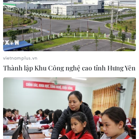
TIN CÙNG CHUYÊN MỤC
Ngân hàng Trung ương Trung Quốc
mua thêm 20 tấn vàng trong tháng 7
vietnamplus.vn
07/08/2026 15:21
Thành lập Khu Công nghệ cao tỉnh Hưng Yên
Chuyên gia quốc tế đánh giá tích cực
về tiền đồng của Việt Nam
07/08/2026 12:46
Phép thử sức chống chịu của kinh tế