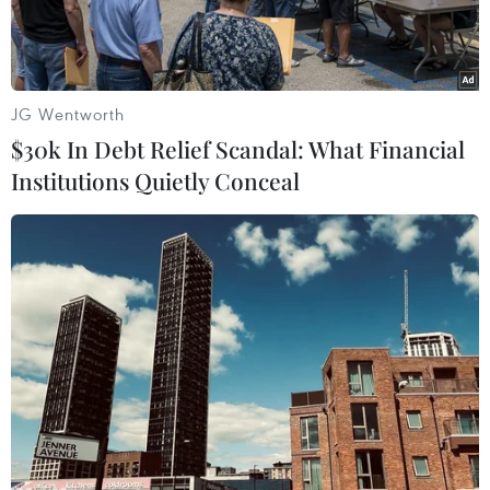
Nam, Trung Quốc với 130 gian hàng của gần 70
doanh nghiệp.
JG Wentworth
$30k In Debt Relief Scandal: What Financial
Institutions Quietly Conceal
Phó Thủ tướng Trần Hồng Hà đến thăm Gian hàng các mặt
hàng thế mạnh của Việt Nam. (Ảnh: Công Tuyên/TTXVN)