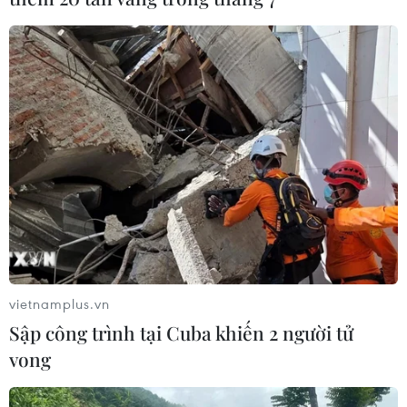
#Hội chợ Trung Quốc-Nam Á
#Hội chợ xuất nhập khẩu Côn Minh
#Doanh nghiệp Việt Nam
#CSA Expo
Trung Quốc
Theo dõi VietnamPlus
vietnamplus.vn
QUAN HỆ VIỆT NAM-TRUNG QUỐC
Sập công trình tại Cuba khiến 2 người tử
vong
Doanh nghiệp Trung Quốc đánh giá cao triển
vọng hợp tác cơ giới hóa nông nghiệp với Việt