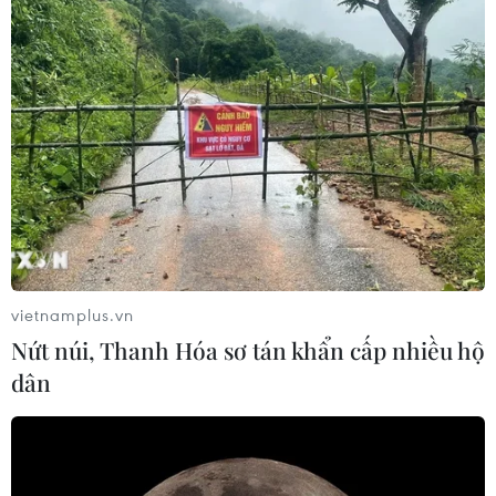
Nam
Tháo gỡ điểm nghẽn, mở rộng cửa cho trái cây
Việt vào thị trường Trung Quốc
Thúc đẩy kết nối nhà mua hàng Trung Quốc với
doanh nghiệp Việt Nam qua VIS 2026
Tìm kiếm, cứu hộ tàu Khôi Nguyên 18: Đã có 48
người được cứu sống
Bộ Ngoại giao thông tin về cứu hộ, cứu nạn tàu
Khôi Nguyên 18 gặp nạn trên biển
vietnamplus.vn
Nứt núi, Thanh Hóa sơ tán khẩn cấp nhiều hộ
dân
TIN LIÊN QUAN