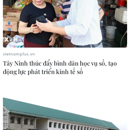
Hơn 60 doanh nghiệp Việt Nam đã giới thiệu các sản
phẩm hải sản, càphê, hạt điều, giày dép, đồ gỗ và thủ
công mỹ nghệ… tại Hội chợ triển lãm Trung Quốc-Nam
Á (CSA Expo).
vietnamplus.vn
Tây Ninh thúc đẩy bình dân học vụ số, tạo
động lực phát triển kinh tế số