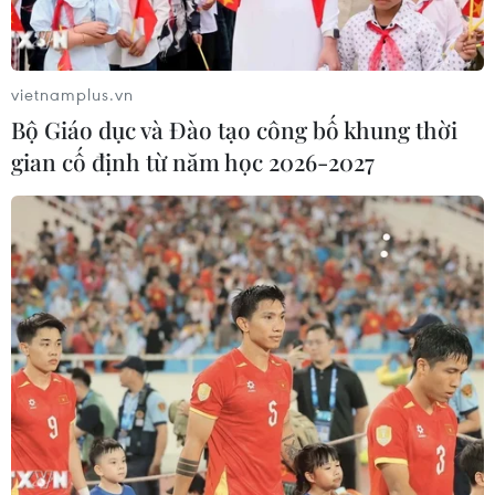
tế xanh, kinh tế số, logistics, đổi mới công nghệ
và chuỗi cung ứng.
Bốn là, thúc đẩy giao lưu nhân văn, tăng cường
vietnamplus.vn
hợp tác trong các lĩnh vực văn hóa, nghệ thuật
Bộ Giáo dục và Đào tạo công bố khung thời
giáo dục, du lịch, y tế, thể thao và thanh niên.
gian cố định từ năm học 2026-2027
Trong khuôn khổ hội chợ, Phó Thủ tướng Trần
Hồng Hà cũng đã đến thăm Gian hàng trưng
bày các mặt hàng thế mạnh của Việt Nam.
CSA Expo là sự kiện kinh tế chính trị quan trọng
nhất vùng Tây Nam Trung Quốc, được Chính
phủ Trung Quốc chú trọng đầu tư nhằm phục vụ
chiến lược “Đại khai phát miền Tây” và "Vành
đai và Con đường,” từ đó tăng cường hợp tác
sâu rộng với các quốc gia Nam Á và ASEAN.