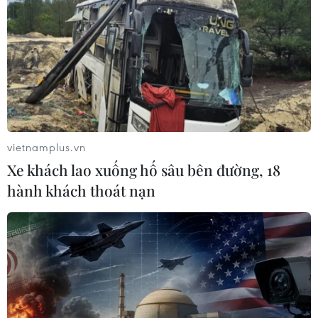
Giá dầu tăng vọt do Iran xem xét cấm
tàu Mỹ và Israel qua eo biển Hormuz
07/08/2026 00:45
Giá vàng thế giới quay đầu giảm nhẹ
do áp lực chốt lời
vietnamplus.vn
07/08/2026 00:31
Xe khách lao xuống hố sâu bên đường, 18
hành khách thoát nạn
Mexico triển khai hàng nghìn binh sỹ
bảo vệ các vùng trồng bơ trọng điểm
07/08/2026 00:09
Mỹ kiểm tra gần 500 chiếc Boeing 737