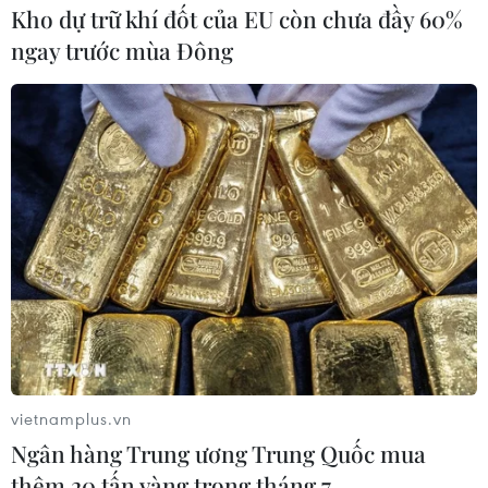
Kho dự trữ khí đốt của EU còn chưa đầy 60%
Hai bên cần dành ưu tiên cao cho hợp tác cơ sở
hạ tầng giữa hai nước, nhất là hợp tác đường sắt,
ngay trước mùa Đông
thúc đẩy sớm khởi công tuyến Lào Cai-Hà Nội-Hải
Phòng, chuyển giao công nghệ...
(TTXVN/Vietnam+)
vietnamplus.vn
Ngân hàng Trung ương Trung Quốc mua
thêm 20 tấn vàng trong tháng 7