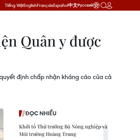
Tiếng Việt
English
Français
Español
中文
Русский
viện Quân y được
ử quyết định chấp nhận kháng cáo của cả
ĐỌC NHIỀU
Khởi tố Thứ trưởng Bộ Nông nghiệp và
Môi trường Hoàng Trung