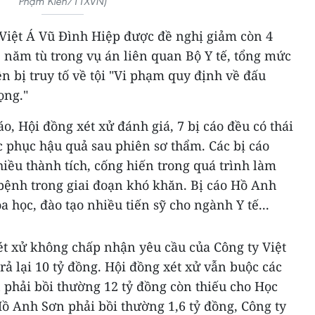
Phạm Kiên/TTXVN)
Việt Á Vũ Đình Hiệp được đề nghị giảm còn 4
 năm tù trong vụ án liên quan Bộ Y tế, tổng mức
n bị truy tố về tội "Vi phạm quy định về đấu
ọng."
o, Hội đồng xét xử đánh giá, 7 bị cáo đều có thái
c phục hậu quả sau phiên sơ thẩm. Các bị cáo
iều thành tích, cống hiến trong quá trình làm
 bệnh trong giai đoạn khó khăn. Bị cáo Hồ Anh
 học, đào tạo nhiều tiến sỹ cho ngành Y tế...
ét xử không chấp nhận yêu cầu của Công ty Việt
rả lại 10 tỷ đồng. Hội đồng xét xử vẫn buộc các
 phải bồi thường 12 tỷ đồng còn thiếu cho Học
 Hồ Anh Sơn phải bồi thường 1,6 tỷ đồng, Công ty