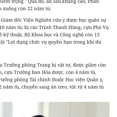
hiêm trọng." Qua đó, án sau kháng cáo, Phan
m xuống còn 22 năm tù.
 Giám đốc Viện Nghiên cứu y dược học quân sự
 10 năm tù; bị cáo Trịnh Thanh Hùng, cựu Phó Vụ
ế-kỹ thuật, Bộ Khoa học và Công nghệ còn 13
 tội "Lợi dụng chức vụ quyền hạn trong khi thi
u Trưởng phòng Trang bị vật tư, được giảm còn
, cựu Trưởng ban Hóa dược, còn 4 năm tù.
ưởng phòng Tài chính thuộc Học viện Quân y,
 năm tù, chuyển sang án treo, tức từ 4 năm tù