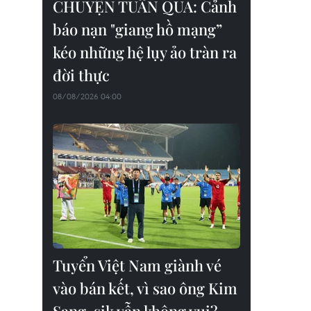
CHUYỆN TUẦN QUA: Cảnh
báo nạn "giang hồ mạng”
kéo những hệ lụy ảo tràn ra
đời thực
08/08/2026 04:00
Tuyển Việt Nam giành vé
vào bán kết, vì sao ông Kim