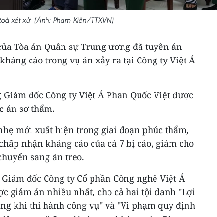
 toà xét xử. (Ảnh: Phạm Kiên/TTXVN)
 của Tòa án Quân sự Trung ương đã tuyên án
kháng cáo trong vụ án xảy ra tại Công ty Việt Á
g Giám đốc Công ty Việt Á Phan Quốc Việt được
c án sơ thẩm.
 nhẹ mới xuất hiện trong giai đoạn phúc thẩm,
chấp nhận kháng cáo của cả 7 bị cáo, giảm cho
chuyển sang án treo.
g Giám đốc Công ty Cổ phần Công nghệ Việt Á
ợc giảm án nhiều nhất, cho cả hai tội danh "Lợi
ng khi thi hành công vụ" và "Vi phạm quy định