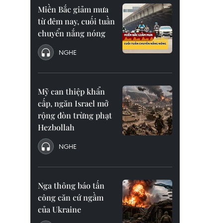
Miền Bắc giảm mưa
từ đêm nay, cuối tuần
chuyển nắng nóng
NGHE
Mỹ can thiệp khẩn
cấp, ngăn Israel mở
rộng đòn trừng phạt
Hezbollah
NGHE
Nga thông báo tấn
công căn cứ ngầm
của Ukraine