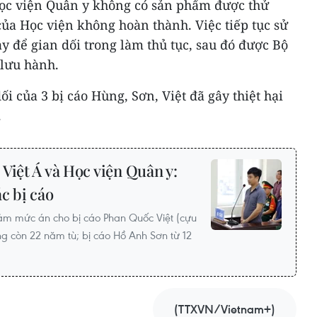
ọc viện Quân y không có sản phẩm được thử
của Học viện không hoàn thành. Việc tiếp tục sử
 để gian dối trong làm thủ tục, sau đó được Bộ
 lưu hành.
ối của 3 bị cáo Hùng, Sơn, Việt đã gây thiệt hại
.
Việt Á và Học viện Quân y:
c bị cáo
iảm mức án cho bị cáo Phan Quốc Việt (cựu
ng còn 22 năm tù; bị cáo Hồ Anh Sơn từ 12
(TTXVN/Vietnam+)