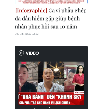
Ca vi phẫu ghép
da đầu hiếm gặp giúp bệnh
nhân phục hồi sau 10 năm
08/08/2026 03:52
VIDEO