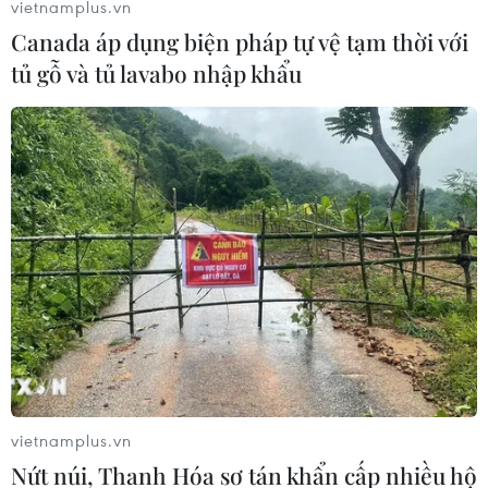
vietnamplus.vn
Canada áp dụng biện pháp tự vệ tạm thời với
tủ gỗ và tủ lavabo nhập khẩu
#eximbank
#thẻ tín dụng
#nợ xấu
Tp. Hồ Chí Minh
Theo dõi VietnamPlus
vietnamplus.vn
Nứt núi, Thanh Hóa sơ tán khẩn cấp nhiều hộ