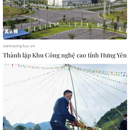
Google Wallet cho phép phụ huynh
thiết lập số dư an toàn của con cái
06/08/2026 23:44
vietnamplus.vn
Thành lập Khu Công nghệ cao tỉnh Hưng Yên
NAPAS và KiotViet hợp tác mở rộng
hệ sinh thái thanh toán VietQR
06/08/2026 14:03
BIDV chốt ngày chia 498 triệu cổ
phiếu, tăng vốn điều lệ lên 77.783 tỷ
đồng
06/08/2026 13:42