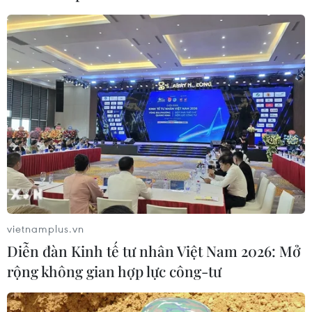
Ngân hàng trước làn sóng AI: Dữ liệu
là đòn bẩy, quản trị là chìa khóa
05/08/2026 09:25
Standard Chartered huy động thành
công khoản vay xã hội 721 triệu USD
cho HDBank
05/08/2026 07:46
Tăng tốc giải ngân đầu tư công,
chấm dứt tâm lý trông chờ
vietnamplus.vn
05/08/2026 07:39
Diễn đàn Kinh tế tư nhân Việt Nam 2026: Mở
rộng không gian hợp lực công-tư
Hoàn thiện khuôn khổ pháp lý về