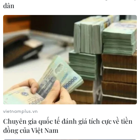
dân
TIN LIÊN QUAN
vietnamplus.vn
Những lưu ý trong sử dụng thẻ tín dụng để
Chuyên gia quốc tế đánh giá tích cực về tiền
không bị nợ xấu
đồng của Việt Nam
16/03/2024 11:32