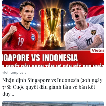
Đại diện các ngân hàng khuyến cáo cách tốt nhất để
không quên thanh toán dư nợ thẻ tín dụng là đăng ký
dịch vụ ghi nợ tự động tài khoản thanh toán.
vietnamplus.vn
Nhận định Singapore vs Indonesia (20h ngày
7/8): Cuộc quyết đấu giành tấm vé bán kết
duy …
Lưu ý sử dụng thẻ tín dụng