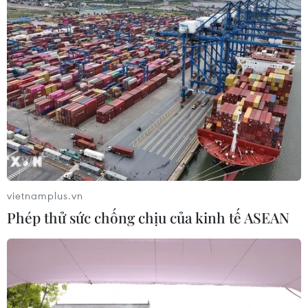
để tránh bị nợ quá hạn
19/03/2024 01:13
Nợ thẻ tín dụng quá hạn là tình trạng khách hàng
không hoàn trả lại cho ngân hàng số tiền đã sử dụng
để chi tiêu trước đó khi đến ngày thanh toán.
vietnamplus.vn
Phép thử sức chống chịu của kinh tế ASEAN