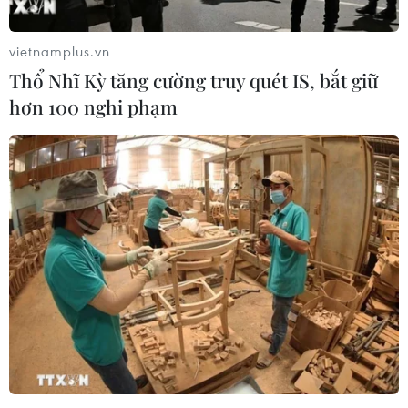
đạo “nóng” liên quan đến
nợ xấu thẻ tín dụng của
vietnamplus.vn
Eximbank
Thổ Nhĩ Kỳ tăng cường truy quét IS, bắt giữ
Thống đốc yêu cầu lãnh đạo Eximbank khẩn
hơn 100 nghi phạm
trương xác minh vụ việc, bảo vệ quyền, lợi ích
chính đáng của khách hàng và ngân hàng liên
quan đến vụ việc nợ xấu đang gây xôn xao dư
luận.
(TTXVN/Vietnam+)