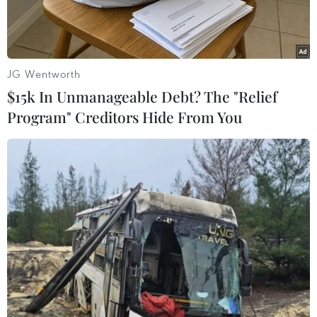
dụng, không phát sinh giao dịch và có số dư về 0
đồng.
JG Wentworth
$15k In Unmanageable Debt? The "Relief
Program" Creditors Hide From You
Khách hàng tại quầy giao dịch của Eximbank. (Ảnh minh họa:
Thanh Tùng/TTXVN)
Liên quan đến vụ nợ 8,5 triệu bị tính lãi hơn 8,8