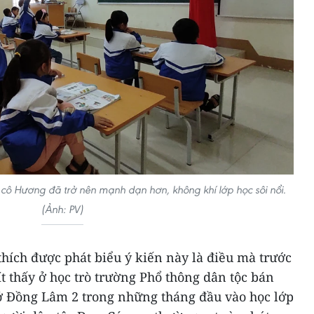
ô Hương đã trở nên mạnh dạn hơn, không khí lớp học sôi nổi.
(Ảnh: PV)
 thích được phát biểu ý kiến này là điều mà trước
t thấy ở học trò trường Phổ thông dân tộc bán
sở Đồng Lâm 2 trong những tháng đầu vào học lớp