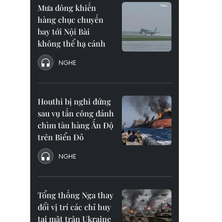
Mưa dông khiến
hàng chục chuyến
bay tới Nội Bài
không thể hạ cánh
NGHE
Houthi bị nghi đứng
sau vụ tấn công đánh
chìm tàu hàng Ấn Độ
trên Biển Đỏ
NGHE
Tổng thống Nga thay
đổi vị trí các chỉ huy
tại mặt trận Ukraine