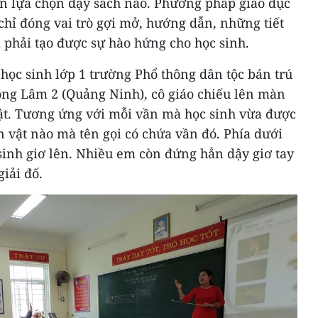
n lựa chọn dạy sách nào. Phương pháp giáo dục
 chỉ đóng vai trò gợi mở, hướng dẫn, những tiết
phải tạo được sự hào hứng cho học sinh.
học sinh lớp 1 trường Phổ thông dân tộc bán trú
ồng Lâm 2 (Quảng Ninh), cô giáo chiếu lên màn
vật. Tương ứng với mỗi vần mà học sinh vừa được
on vật nào mà tên gọi có chứa vần đó. Phía dưới
 sinh giơ lên. Nhiều em còn đứng hẳn dậy giơ tay
giải đố.