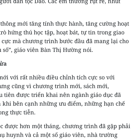
người dân tộc Dao. Các em thường rụt rè, nhút
 thông mới tăng tính thực hành, tăng cường hoạt
rò hứng thú học tập, hoạt bát, tự tin trong giao
ch cực mà chương trình bước đầu đã mang lại cho
u số”, giáo viên Bàn Thị Hường nói.
sửa
ới với rất nhiều điều chỉnh tích cực so với
ưng cũng vì chương trình mới, sách mới,
 tiên được triển khai nên ngành giáo dục đã
ăn khi bên cạnh những ưu điểm, những hạn chế
ong thực tiễn.
ọc được hơn một tháng, chương trình đã gặp phải
 huynh và cả một số giáo viên, nhà trường