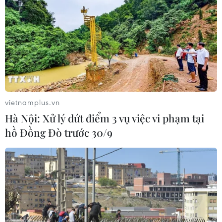
vietnamplus.vn
Hà Nội: Xử lý dứt điểm 3 vụ việc vi phạm tại
hồ Đồng Đò trước 30/9