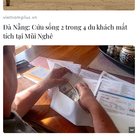
vietnamplus.vn
Đà Nẵng: Cứu sống 2 trong 4 du khách mất
tích tại Mũi Nghê
Các xạ thủ của Việt Nam thi đấu tốt và lọt vào vòng trong.
(Ảnh: Bộ Quốc phòng Nga)