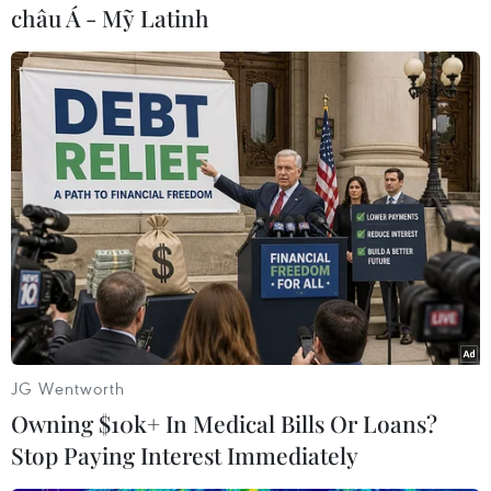
châu Á - Mỹ Latinh
Đội tuyển xạ thủ của Nga. (Ảnh: Bộ Quốc phòng Nga)
Các xạ thủ Belarus giành được vị trí đầu bảng. (Ảnh: Belta)
JG Wentworth
Owning $10k+ In Medical Bills Or Loans?
Stop Paying Interest Immediately