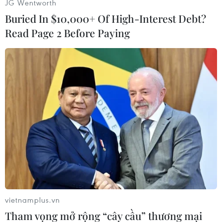
JG Wentworth
Buried In $10,000+ Of High-Interest Debt?
Read Page 2 Before Paying
Đội tuyển xạ thủ của Nga. (Ảnh: Bộ Quốc phòng Nga)
vietnamplus.vn
Tham vọng mở rộng “cây cầu” thương mại