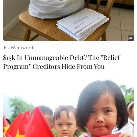
JG Wentworth
$15k In Unmanageable Debt? The "Relief
Program" Creditors Hide From You
Hình ảnh độc đáo từ cuộc đua xe
tăng độc nhất vô nhị ở Nga
26/07/2017 08:08
Các đại biểu từ trên khắp thế giới đã tới Moskva, Nga,
để chuẩn bị cho cuộc đua xe tăng độc đáo mang tên