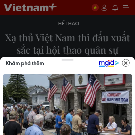
THỂ THAO
Xạ thủ Việt Nam thi đấu xuất
sắc tại hội thao quân sự
Army Games 2019
Khám phá thêm
Vi Diệu
08/08/2019 08:00
Nhóm xạ thủ của Việt Nam đã giành thứ hạng cao
tại nội dung bắn tỉa Sniper Frontier trong khuôn
khổ hội thao quân sự quốc tế Army Games 2019
diễn ra ở Belarus.