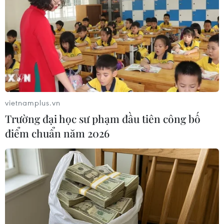
#Xạ thủ
#Quân đội Nhân dân Việt Nam
#Sniper Frontier
#Army Games 2019
vietnamplus.vn
Trường đại học sư phạm đầu tiên công bố
điểm chuẩn năm 2026
Theo dõi VietnamPlus
TIN LIÊN QUAN