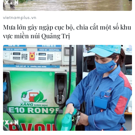
vietnamplus.vn
Mưa lớn gây ngập cục bộ, chia cắt một số khu
vực miền núi Quảng Trị
TIN CÙNG CHUYÊN MỤC
Hà Nội bế mạc Festival Võ thuật Quốc
tế 2026, lan tỏa hào khí Thăng Long
09/08/2026 14:58
Truyền thông Hàn Quốc đánh giá
cao đội tuyển Việt Nam với chuỗi 22
trận bất bại
09/08/2026 04:22