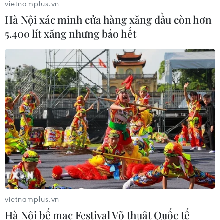
vietnamplus.vn
Hà Nội xác minh cửa hàng xăng dầu còn hơn
Đội tuyển Việt Nam đối đầu Malaysia
5.400 lít xăng nhưng báo hết
tại bán kết ASEAN Cup 2026
08/08/2026 15:53
Chủ sân Azteca lỗ hơn 47 triệu USD vì
World Cup 2026
08/08/2026 06:43
ASEAN Cup 2026 ngày 8/8: Xác định
đối thủ của đội tuyển Việt Nam ở bán
kết
vietnamplus.vn
08/08/2026 03:50
Hà Nội bế mạc Festival Võ thuật Quốc tế