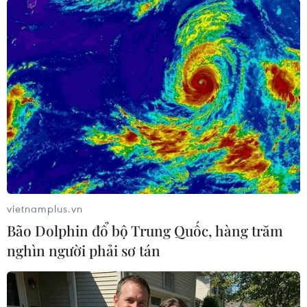
Xạ thủ của Azerbaijan. (Ảnh: Trend.az)
vietnamplus.vn
Bão Dolphin đổ bộ Trung Quốc, hàng trăm
nghìn người phải sơ tán