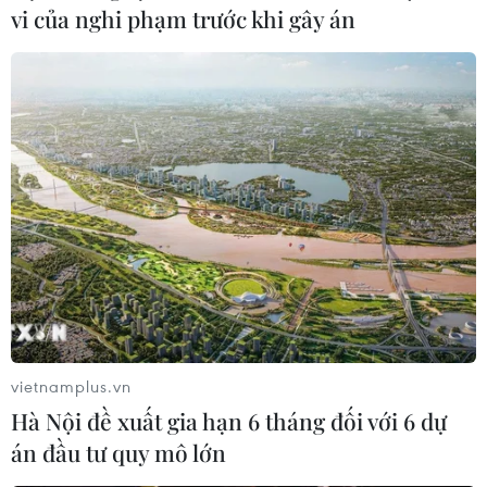
vi của nghi phạm trước khi gây án
Việt Nam tham dự Hội thao quân sự quốc
tế 2019 tại LB Nga
03/08/2019 23:28
Tại Hội thao Quân sự quốc tế (Army Games) 2019 năm
nay, Đoàn Việt Nam bao gồm 125 cán bộ, chiến sỹ sẽ
tham dự và thi đấu ở 7 nội dung.
vietnamplus.vn
Hà Nội đề xuất gia hạn 6 tháng đối với 6 dự
án đầu tư quy mô lớn