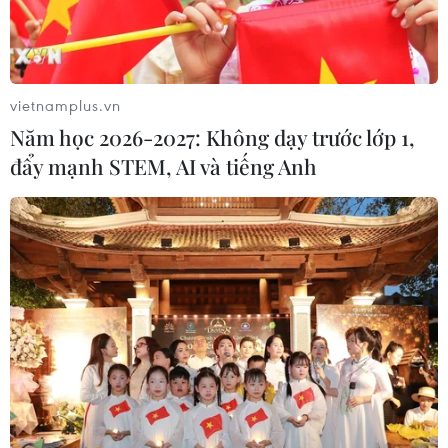
Tank Biathlon. Dưới đây là những hình ảnh từ sự kiện
này, do hãng tin Sputnik ghi lại.
vietnamplus.vn
Năm học 2026-2027: Không dạy trước lớp 1,
đẩy mạnh STEM, AI và tiếng Anh
Việt Nam gây ấn tượng trong lần đầu tiên