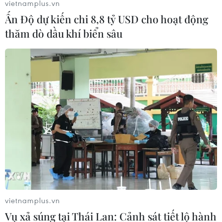
vietnamplus.vn
Ấn Độ dự kiến chi 8,8 tỷ USD cho hoạt động
thăm dò dầu khí biển sâu
Lần đầu tiên tham gia Army
Games, Việt Nam gây ấn tượng mạnh
13/08/2018 08:28
Hơn 50 sỹ quan, chiến sỹ Quân đội nhân dân Việt Nam
đã tham gia thi đấu ở 3 nội dung là Đua xe tăng, Bếp
dã chiến, Tiếp sức Quân y và để lại ấn tượng sâu sắc
cho bạn bè quốc tế.
vietnamplus.vn
Vụ xả súng tại Thái Lan: Cảnh sát tiết lộ hành