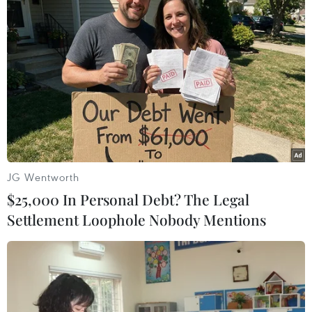
Nội dung bắn tỉa Sniper Frontier ở ngoại ô thành phố Brest của
Belarus. (Ảnh: Bộ Quốc phòng Nga)
(Vietnam+)
JG Wentworth
$25,000 In Personal Debt? The Legal
Settlement Loophole Nobody Mentions