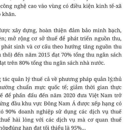
 công nghệ cao vào vùng có điều kiện kinh tế-xã
ó khăn.
được xây dựng, hoàn thiện đảm bảo minh bạch,
ện; mở rộng cơ sở thuế để phát triển nguồn thu,
 phát sinh và cơ cấu theo hướng tăng nguồn thu
u thô) đến năm 2015 đạt 70% tổng thu ngân sách
ạt trên 80% tổng thu ngân sách nhà nước.
 tác quản lý thuế cả về phương pháp quản lý,thủ
hướng chuẩn mực quốc tế; giảm thời gian thực
uế để phấn đấu đến năm 2020 đưa Việt Nam trở
đứng đầu khu vực Đông Nam Á được xếp hạng có
có 90% doanh nghiệp sử dụng các dịch vụ thuế
thuế hài lòng với các dịch vụ mà cơ quan thuế
 nộpđúng hạn đạt tối thiểu là 95%...