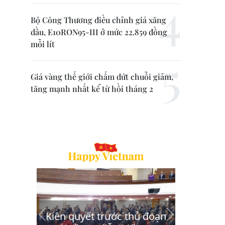
Bộ Công Thương điều chỉnh giá xăng
dầu, E10RON95-III ở mức 22.859 đồng
mỗi lít
Giá vàng thế giới chấm dứt chuỗi giảm,
tăng mạnh nhất kể từ hồi tháng 2