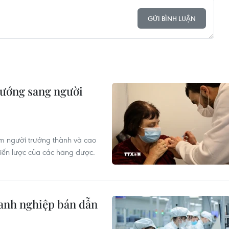
GỬI BÌNH LUẬN
hướng sang người
óm người trưởng thành và cao
hiến lược của các hãng dược.
oanh nghiệp bán dẫn