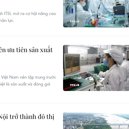
nh ITSI, mở ra cơ hội nâng cao
hân lực.
n ưu tiên sản xuất
, Việt Nam nên tập trung trước
iệt là sản xuất và đóng gói
ội trở thành đô thị