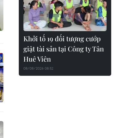
Khởi tố 19 đối tượng cướp
giật tài sản tại Công ty Tân
Huê Viên
08/08/2026 08:52