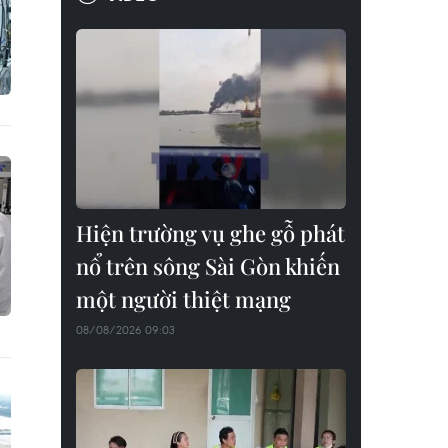
Hiện trường vụ ghe gỗ phát
nổ trên sông Sài Gòn khiến
một người thiệt mạng
08/08/2026 09:03