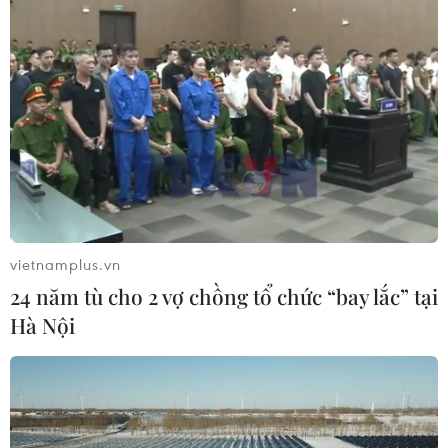
vietnamplus.vn
24 năm tù cho 2 vợ chồng tổ chức “bay lắc” tại
Hà Nội