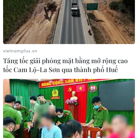
vietnamplus.vn
TIN CÙNG CHUYÊN MỤC
Tăng tốc giải phóng mặt bằng mở rộng cao
tốc Cam Lộ-La Sơn qua thành phố Huế
Iran cảnh báo đáp trả nhằm vào hạ
tầng năng lượng khu vực nếu bị tấn
công
06/08/2026 04:37
Iran và Oman đạt thỏa thuận về
tuyến vận tải qua eo biển Hormuz
06/08/2026 04:36