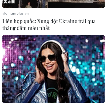
Gaza nhằm thảo luận về công tác viện trợ nhân
đạo cho khu vực đang bị xung đột tàn phá nặng
vietnamplus.vn
nề này.
Liên hợp quốc: Xung đột Ukraine trải qua
Theo hãng thông tấn Anadolu của Thổ Nhĩ Kỳ,
tháng đẫm máu nhất
trong số thành viên của phái đoàn Hamas có
ông Mohammad Darwish, người đứng đầu Hội
đồng Shura của Hamas.
Ngoài nội dung về cung cấp viện trợ nhân đạo
cho Gaza, hai bên cũng thảo luận về sáng kiến
đảm bảo lệnh ngừng bắn toàn diện và lâu dài,
đồng thời ngăn chặn Israel di dời người
Palestine khỏi Gaza.
Tại cuộc gặp, ông Kalin khẳng định Ankara sẽ
kiên quyết phản đối bất kỳ nỗ lực mới nào
nhằm chiếm đóng hoặc sáp nhập lãnh thổ