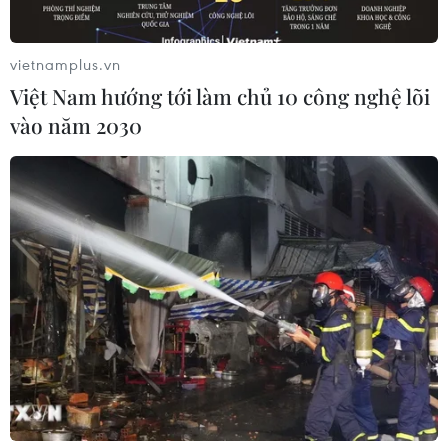
vietnamplus.vn
Việt Nam hướng tới làm chủ 10 công nghệ lõi
vào năm 2030
Hamas nêu thời hạn phản hồi đề xuất
ngừng bắn của Israel
15/04/2025 14:36
Hamas vẫn đang tiến hành các cuộc tham vấn chuyên
sâu trong ban lãnh đạo, cũng như tham vấn các phe
phái kháng chiến để xây dựng lập trường thống nhất.