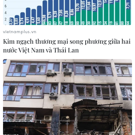
vietnamplus.vn
Kim ngạch thương mại song phương giữa hai
nước Việt Nam và Thái Lan
Trẻ em Palestine xếp hàng chờ được phát thực phẩm viện trợ
tại Gaza ngày 19/4/2025. (Ảnh: THX/TTXVN)
Giám đốc Cơ quan tình báo quốc gia Thổ Nhĩ Kỳ,
ông Ibrahim Kalin, ngày 19/4 đã gặp phái đoàn
cấp cao của phong trào Hồi giáo Hamas ở Dải