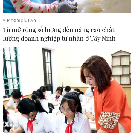
Xem thêm
vietnamplus.vn
Từ mở rộng số lượng đến nâng cao chất
lượng doanh nghiệp tư nhân ở Tây Ninh
CƠ QUAN CHỦ QUẢN: THÔNG TẤN XÃ VIỆT NAM
Tổng Biên tập: TRẦN TIẾN DUẨN
Phó Tổng Biên tập: NGUYỄN THỊ TÁM, KHÚC THANH
THỦY
Sở hữu trí tuệ
Quy định sử dụng
RSS
Hỗ trợ
Ngôn ngữ
TTXVN