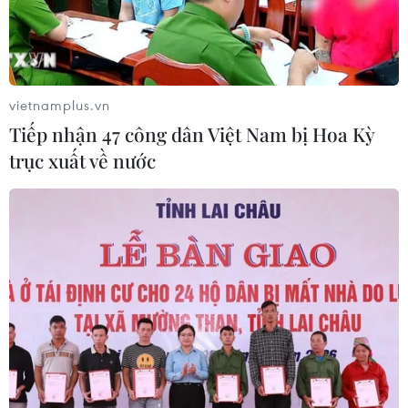
Từ hạt nhân đến eo biển
Hormuz: Đòn bẩy chiến lược mới của
vietnamplus.vn
Iran
Tiếp nhận 47 công dân Việt Nam bị Hoa Kỳ
06/08/2026 04:36
trục xuất về nước
Xung đột Hamas-Israel: Israel chưa
chấp thuận kế hoạch về Dải Gaza
06/08/2026 03:45
Mỹ dỡ bỏ lệnh trừng phạt đối với
hãng hàng không Iraq
06/08/2026 03:34