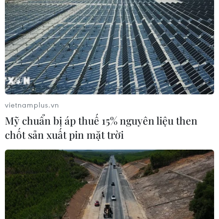
vietnamplus.vn
Mỹ chuẩn bị áp thuế 15% nguyên liệu then
chốt sản xuất pin mặt trời