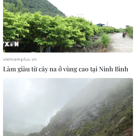
Iran?
02/08/2026 13:33
Israel hoài nghi việc Hamas giải giáp
theo thỏa thuận Gaza
02/08/2026 13:32
vietnamplus.vn
Làm giàu từ cây na ở vùng cao tại Ninh Bình
Xung đột tại Trung Đông: Mỹ và
Israel nêu điều kiện tạm hoãn tấn
công Iran
02/08/2026 04:18
Toàn cảnh thế giới: Israel
cảnh báo trước khả năng Mỹ tấn
công toàn diện Iran