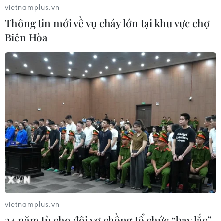
vietnamplus.vn
Thông tin mới về vụ cháy lớn tại khu vực chợ
Biên Hòa
vietnamplus.vn
24 năm tù cho đôi vợ chồng tổ chức “bay lắc”