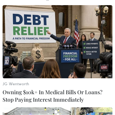
Tấn công thánh chiến tại Burkina Faso
làm 100 dân thường thiệt mạng
05/06/2021 13:50
Chính phủ Burkina Faso cho rằng những kẻ tấn công là
phần tử khủng bố nhưng hiện chưa có tổ chức nào nhận
đã thực hiện vụ tấn công trên.
JG Wentworth
Owning $10k+ In Medical Bills Or Loans?
Stop Paying Interest Immediately