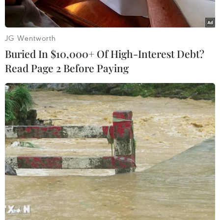
cóc con tin.
Mali đối mặt với cuộc tấn công thánh chiến kể
JG Wentworth
từ năm 2012, ban đầu bùng phát tại miền Bắc
Buried In $10,000+ Of High-Interest Debt?
Mali, sau đó lan ra miền Trung nước này cùng
Read Page 2 Before Paying
các nước láng giềng Burkina Faso và Niger.
Xung đột khiến hàng nghìn người thiệt mạng,
hàng trăm nghìn người phải rời nhà đi lánh
nạn và tàn phá kinh tế của một trong những
nước nghèo nhất thế giới.
Các vụ bắt cóc người Mali và người nước ngoài
cũng thường xuyên xảy ra tại nước này./.
(TTXVN/Vietnam+)