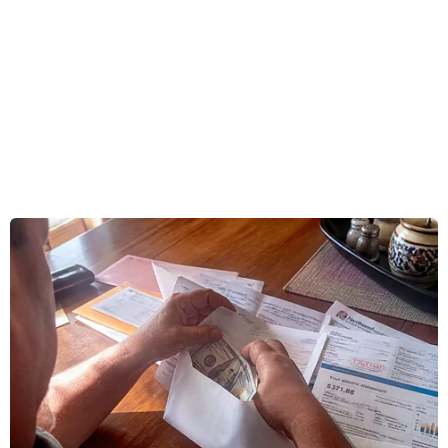
ở khu vực Tây Nam Mali, gần biên giới với
Mauritania.
Theo quân đội Mali, vụ tấn công xảy ra tại công
trường cách thị trấn Kwala khoảng 55 km.
Các tay súng đã bắt cóc con tin, cướp 5 xe tải và
phá hủy nhiều thiết bị xây dựng của công ty xây
dựng Covec (Trung Quốc) và công ty xây dựng
đường bộ ATTM (Mauritania).
[Tổng thư ký LHQ đề nghị tăng thêm 2.000
lính gìn giữ hòa bình tại Mali]
Hãng tin Al-Akhbar của Mauritania cũng cho
biết các tay súng đi xe môtô đã tấn công công
trường xây dựng, đốt phá các thiết bị xây dựng
cũng như xe bồn chở nhiên liệu trước khi bắt