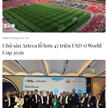
các lực lượng nước này đã bắt giữ thủ lĩnh cấp cao
Dadi Ould Chouaib của IS.
vietnamplus.vn
Chủ sân Azteca lỗ hơn 47 triệu USD vì World
Cup 2026
Chủ nghĩa bạo lực cực đoan đe dọa khu