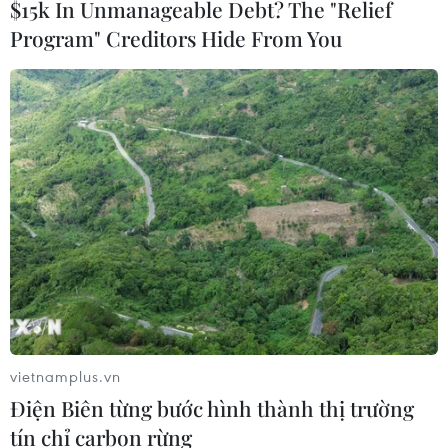
$15k In Unmanageable Debt? The "Relief
Theo dõi VietnamPlus
Program" Creditors Hide From You
TIN LIÊN QUAN
vietnamplus.vn
Điện Biên từng bước hình thành thị trường
tín chỉ carbon rừng