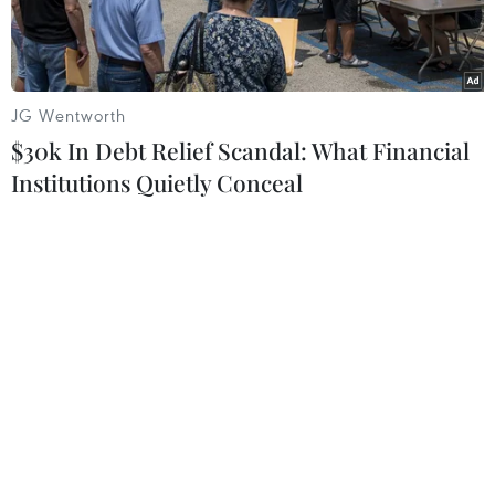
JG Wentworth
$30k In Debt Relief Scandal: What Financial
Institutions Quietly Conceal
Binh sỹ Mali tuần tra tại khu vực hay xảy ra các cuộc tấn công
thánh chiến. (Nguồn: news.yahoo.com)
Ngày 17/7, lực lượng vũ trang Mali thông báo 3
công dân Trung Quốc và 2 công dân Mauritania
làm việc cho một công ty xây dựng đã bị bắt cóc