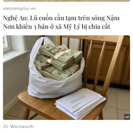
vietnamplus.vn
Nghệ An: Lũ cuốn cầu tạm trên sông Nậm
Nơn khiến 3 bản ở xã Mỹ Lý bị chia cắt
#Bắt cóc
#Con tin
#Tay súng
#Tấn công thánh chiến
#Xung đột
Mali
Mauritania
Trung Quốc
JG Wentworth