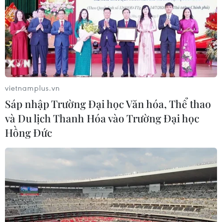
vietnamplus.vn
Sáp nhập Trường Đại học Văn hóa, Thể thao
và Du lịch Thanh Hóa vào Trường Đại học
Hồng Đức
Lực lượng Pháp bắt giữ thủ lĩnh cấp cao
của IS ở Mali
17/06/2021 06:51
Theo phóng viên TTXVN tại châu Phi, ngày 16/6, Tham
mưu trưởng quân đội Pháp Thierry Burkhard xác nhận