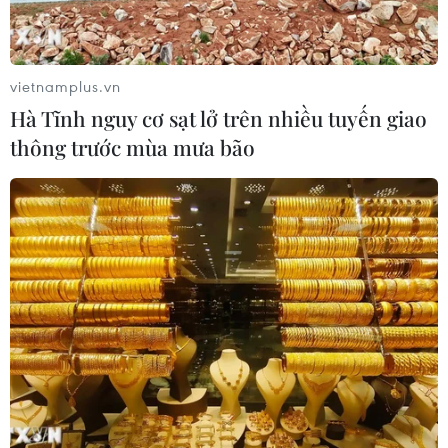
vietnamplus.vn
Hà Tĩnh nguy cơ sạt lở trên nhiều tuyến giao
thông trước mùa mưa bão