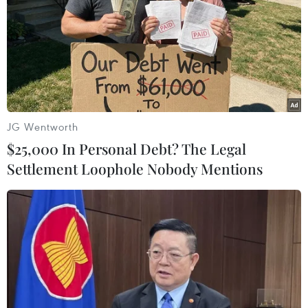
30/07/2026 11:20
Các nhà sản xuất ôtô Trung Quốc
đang gây áp lực lên các đối thủ Anh
30/07/2026 03:59
JG Wentworth
$25,000 In Personal Debt? The Legal
Pin xe điện - lời giải của bài toán
Settlement Loophole Nobody Mentions
nguồn điện cho AI
30/07/2026 01:35
Kia đầu tư 649 triệu USD sản xuất ôtô
điện tại Mexico
29/07/2026 23:45