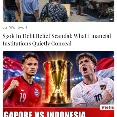
Genk không sử dụng hếtcông suất ở Bỉ và
ngừng sản xuất xe vào cuối năm 2014.
Động thái này sẽ dẫn tới việc 4.300 người bị mất
JG Wentworth
việc làm.
$30k In Debt Relief Scandal: What Financial
Institutions Quietly Conceal
Ford, dự kiến sẽ thua lỗ 1 tỷ USD trong năm nay
tại thị trường châu Âu,cho biết quyết định trên
nằm trong kế hoạch tái cấu trúc các hoạt động
tại châuÂu sâu rộng của hãng và nhằm giúp giải
quyết các vấn đề về công suất sản xuấtkhi tổng
nhu cầu xe ở Tây Âu giảm 20% kể từ năm 2007.
Trong một tuyên bố, Ford cho biết: “Doanh số xe
mới bán ra tại khu vực nàytrong năm nay đã
đạt mức thấp trong gần 20 năm qua và dự kiến