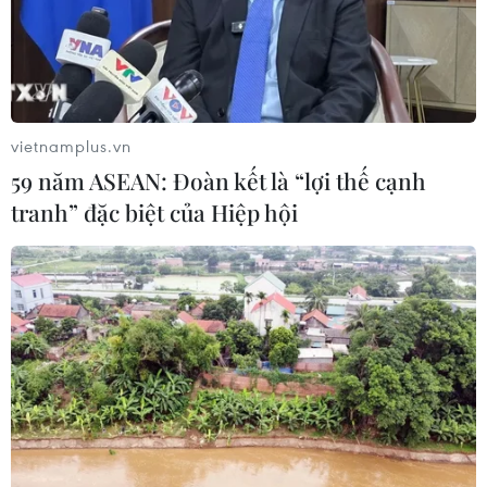
Động đất tại Kumamoto làm đình trệ
chuỗi cung ứng bán dẫn và ôtô Nhật
Bản
vietnamplus.vn
29/07/2026 14:37
59 năm ASEAN: Đoàn kết là “lợi thế cạnh
tranh” đặc biệt của Hiệp hội
Triệu hồi để kiểm tra sản phẩm xe
môtô Honda CB1000 Hornet
29/07/2026 07:19
Nhà sản xuất ôtô Porsche cắt giảm
thêm 5.000 việc làm
27/07/2026 14:48