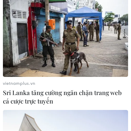
20/07/2026 09:10
Báo Indonesia: Việt Nam có lợi thế
trong cuộc đua hút đầu tư xe điện
18/07/2026 13:38
Mỹ buộc Tesla phải sửa lỗi đèn pha
gây chói cho gần 20.000 xe
vietnamplus.vn
17/07/2026 05:42
Sri Lanka tăng cường ngăn chặn trang web
cá cược trực tuyến
Chính thức dừng đặt lịch đăng kiểm
xe ôtô qua ứng dụng trực tuyến
17/07/2026 02:25