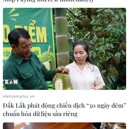
Theo dõi VietnamPlus
TIN CÙNG CHUYÊN MỤC
Hãng BMW bắt đầu sản xuất hàng
loạt mẫu xe thuần điện “thế hệ mới”
vietnamplus.vn
07/08/2026 01:52
Đắk Lắk phát động chiến dịch “30 ngày đêm”
chuẩn hóa dữ liệu sầu riêng
Các thương hiệu xe cao cấp của Đức