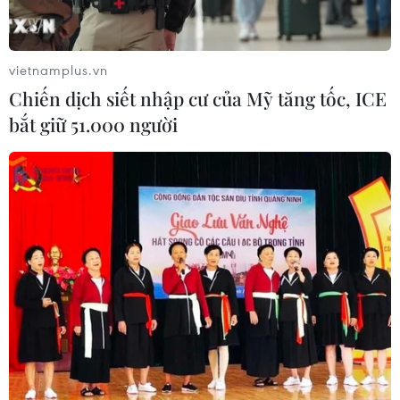
Hành trình gần 6 thập kỷ đưa liệt sỹ
trở về
09/08/2026 04:05
vietnamplus.vn
Chiến dịch siết nhập cư của Mỹ tăng tốc, ICE
bắt giữ 51.000 người
Vụ sóng cuốn trôi tại Sơn Trà: Xuyên
đêm tìm kiếm 2 nạn nhân còn lại
09/08/2026 03:36
Đầu tư cho sức khỏe từ phòng bệnh
đến hạ tầng y tế
09/08/2026 03:29
Cảnh giác thủ đoạn lôi kéo tham gia