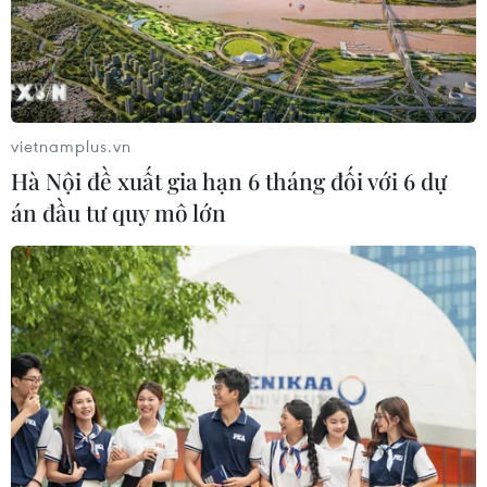
vietnamplus.vn
Hà Nội đề xuất gia hạn 6 tháng đối với 6 dự
án đầu tư quy mô lớn
Agribank đồng hành cùng quân dân
huyện đảo Cồn Cỏ vươn khơi, bám biển
17/04/2024 02:50
Đoàn công tác Bộ Tư lệnh Vùng 3 Hải quân vừa phối
hợp với Ngân hàng Nông nghiệp và Agribank đã đến