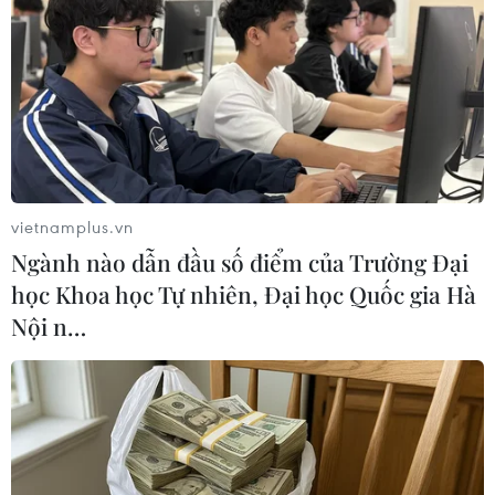
#Agribank
#an sinh xã hội
#hộ nghèo
Lạng Sơn
Theo dõi VietnamPlus
vietnamplus.vn
Ngành nào dẫn đầu số điểm của Trường Đại
học Khoa học Tự nhiên, Đại học Quốc gia Hà
Nội n…
TIN LIÊN QUAN