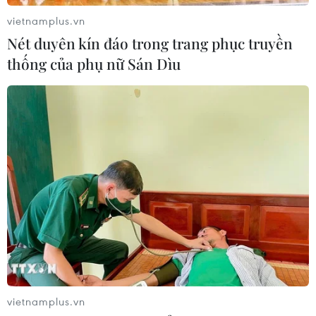
“Hội Thánh Đức Chúa Trời Mẹ”
vietnamplus.vn
09/08/2026 03:02
Nét duyên kín đáo trong trang phục truyền
thống của phụ nữ Sán Dìu
Tìm nhân chứng về mộ tập thể liệt sỹ
sau trận đánh Cồn Tiên
09/08/2026 02:53
Xem thêm
CƠ QUAN CHỦ QUẢN: THÔNG TẤN XÃ VIỆT NAM
vietnamplus.vn