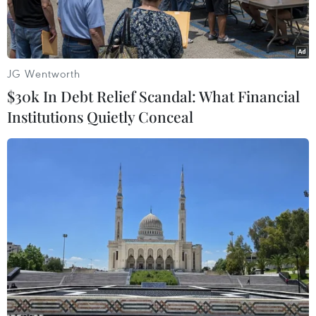
JG Wentworth
$30k In Debt Relief Scandal: What Financial
Institutions Quietly Conceal
Đại diện Agribank - Đ/c Phùng Thị Bình Phó Tổng Giám đốc (thứ
5 từ trái sang) trao biểu trưng tài trợ 10 tỷ đồng (Ảnh: Vietnam+)
Agribank đã trao biểu trưng tài trợ 10 tỷ đồng
xây dựng 200 căn nhà ở cho hộ nghèo trên địa
bàn tỉnh Lạng Sơn nhân Hội nghị công bố quy