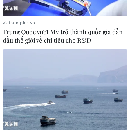
Điểm chuẩn Trường Đại học
Phenikaa dao động từ 18 đến 27 điểm
09/08/2026 09:23
vietnamplus.vn
Trung Quốc vượt Mỹ trở thành quốc gia dẫn
đầu thế giới về chi tiêu cho R&D
Hơn 40 sáng kiến thanh niên hội tụ
tại Ngày Quốc tế Thanh niên 2026
09/08/2026 09:19
Đà Nẵng mở rộng tìm kiếm 2 nạn
nhân mất tích sau vụ sóng cuốn ở
Mũi Nghê
09/08/2026 08:59
Ngành nào dẫn đầu số điểm của