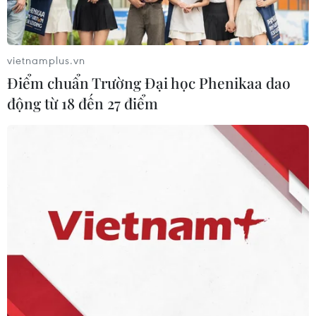
thăm, động viên, tặng quà, giao lưu với quân, dân và
các lực lượng tại huyện đảo Cồn Cỏ.
vietnamplus.vn
Điểm chuẩn Trường Đại học Phenikaa dao
động từ 18 đến 27 điểm
Agribank cùng ngành Ngân hàng chung