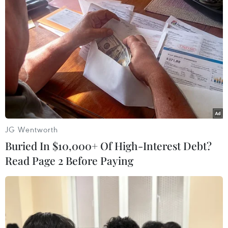
nhớ nguồn,” “đền ơn đáp nghĩa” đã trở thành
truyền thống, nét đẹp văn hóa được các thế hệ
cán bộ, người lao động Agribank trân trọng, gìn
giữ và tích cực phát huy./.
(Vietnam+)
JG Wentworth
Buried In $10,000+ Of High-Interest Debt?
Read Page 2 Before Paying