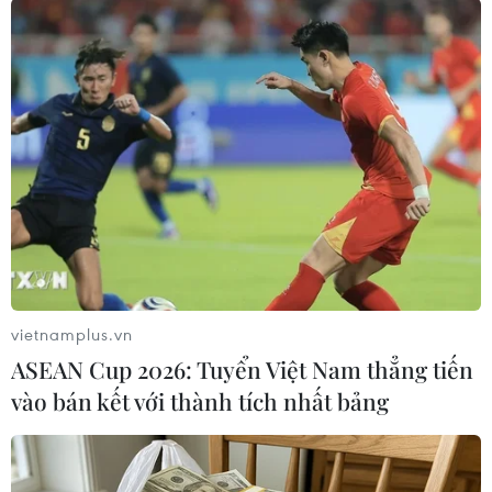
#Tổng thống Ai Cập
#Abdel Fatah el-Sisi
vietnamplus.vn
#Khu vực Trung Đông
#An ninh quốc gia
Ai Cập
ASEAN Cup 2026: Tuyển Việt Nam thẳng tiến
vào bán kết với thành tích nhất bảng
Theo dõi VietnamPlus