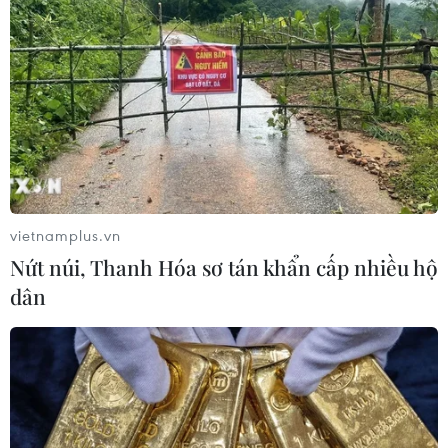
vietnamplus.vn
Nứt núi, Thanh Hóa sơ tán khẩn cấp nhiều hộ
dân