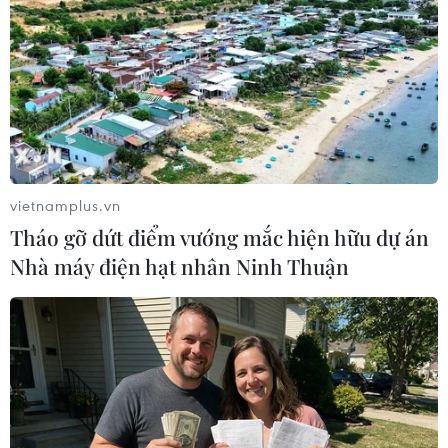
Ai Cập tiêu diệt 16 phần tử khủng bố tại
khu vực Bắc Sinai
22/05/2019 00:20
Bộ Nội vụ Ai Cập cho biết cảnh sát nước này đã vây
bắt 2 nhóm khủng bố, tiêu diệt 16 phần tử vũ trang tại
thành phố Arish thuộc khu vực Bắc Sinai.
vietnamplus.vn
Tháo gỡ dứt điểm vướng mắc hiện hữu dự án
Nhà máy điện hạt nhân Ninh Thuận