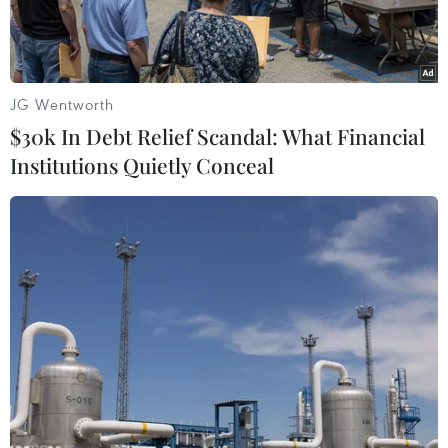
JG Wentworth
$30k In Debt Relief Scandal: What Financial
Institutions Quietly Conceal
Tổng thống Ai Cập Abdel Fattah el-Sisi. (Nguồn:
middleeasteye.net)
Ngày 31/5, Tổng thống Ai Cập Abdel Fattah el-
Sisi đã lên tiếng khẳng định các nước Arab sẽ
không khoan nhượng với bất kỳ mối đe dọa an
ninh nào nhằm vào khu vực Trung Đông.