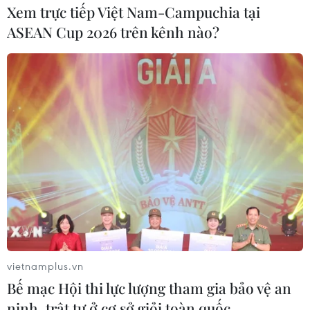
Xem trực tiếp Việt Nam-Campuchia tại
Thông điệp mà Saudi Arabia mong muốn phát đi là các
ASEAN Cup 2026 trên kênh nào?
nước Arab cần phải chung tay, thấu hiểu những mối
quan ngại của nhau, đồng thời hướng tới một mục tiêu
chung nhằm duy trì an ninh và ổn định.
vietnamplus.vn
Bế mạc Hội thi lực lượng tham gia bảo vệ an
ninh, trật tự ở cơ sở giỏi toàn quốc