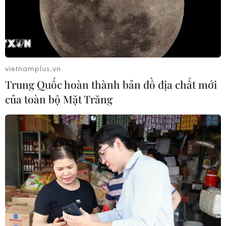
vietnamplus.vn
Trung Quốc hoàn thành bản đồ địa chất mới
của toàn bộ Mặt Trăng
TIN CÙNG CHUYÊN MỤC
Giao tranh dữ dội ở miền Tây Libya,