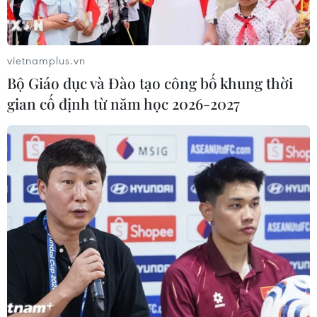
vietnamplus.vn
Bộ Giáo dục và Đào tạo công bố khung thời
gian cố định từ năm học 2026-2027
Jordan khẳng định lập trường về giải pháp
2 nhà nước Israel-Palestine
30/05/2019 01:21
Nhà vua Jordan Abdullah II nhấn mạnh "sự cần thiết
phải gia tăng các nỗ lực để đạt được một thỏa thuận