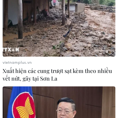
Thảm sát tại Tây Bắc Nigeria khiến ít
nhất 30 người thiệt mạng
27/07/2026 22:54
AfDB cảnh báo "siêu" El Nino có thể
khiến châu Phi thiệt hại 20 tỷ USD
26/07/2026 15:42
vietnamplus.vn
Xuất hiện các cung trượt sạt kèm theo nhiều
vết nứt, gãy tại Sơn La
Algeria xây dựng cơ chế quốc gia
kiểm chứng thông tin nhằm chống
tin giả
26/07/2026 14:50