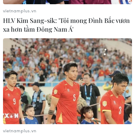
toàn diện và lâu dài dựa trên giải pháp hai nhà nước.”
vietnamplus.vn
HLV Kim Sang-sik: 'Tôi mong Đình Bắc vươn
xa hơn tầm Đông Nam Á'
Saudi Arabia kêu gọi duy trì an ninh và ổn
định khu vực
vietnamplus.vn
31/05/2019 02:01