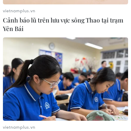
03/08/2026 11:32
vietnamplus.vn
Cảnh báo lũ trên lưu vực sông Thao tại trạm
Yên Bái
Châu Phi tận dụng lợi thế quang điện
cho ngành xe điện
03/08/2026 09:46
Động đất mạnh làm rung chuyển
nhiều khu vực tại Ai Cập
03/08/2026 03:11
90 người thiệt mạng trong khủng
hoảng di cư tại Ceuta
vietnamplus.vn