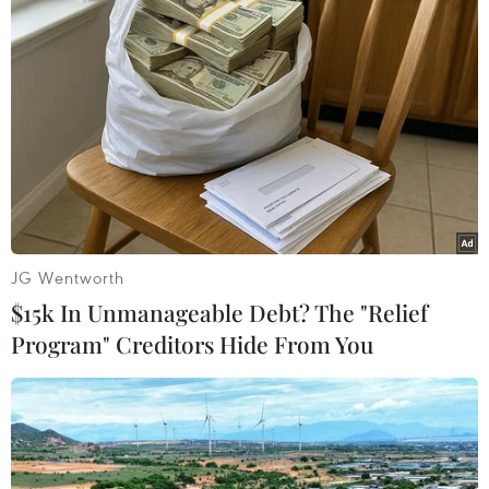
TIN LIÊN QUAN
JG Wentworth
$15k In Unmanageable Debt? The "Relief
Program" Creditors Hide From You