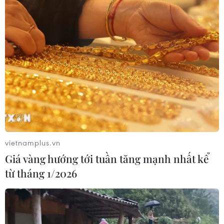
Cây chà là - Hình ảnh thân thuộc
trong đời sống người dân Ai Cập
29/07/2026 08:32
Thường trực Ban Bí thư Trần
Cẩm Tú tiếp Tổng Thư ký Đảng
CNDD-FDD Burundi
29/07/2026 08:24
vietnamplus.vn
Giá vàng hướng tới tuần tăng mạnh nhất kể
Tăng cường quan hệ đoàn kết, hợp
từ tháng 1/2026
tác song phương Việt Nam-Burundi
28/07/2026 14:17