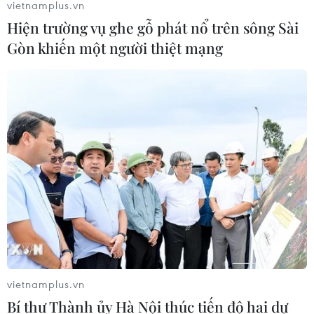
lãnh đạo vun đắp cho mối quan hệ
vietnamplus.vn
hữu nghị Việt-Lào
Hiện trường vụ ghe gỗ phát nổ trên sông Sài
09/08/2026 01:21
Gòn khiến một người thiệt mạng
Thái Lan tăng cường quản lý sầu
riêng cuối vụ nhằm giảm áp lực dư
cung
09/08/2026 00:58
Thông cáo đặc biệt của Ban Chấp
hành Trung ương Đảng Nhân dân
Cách mạng Lào
08/08/2026 23:33
vietnamplus.vn
Ấn Độ tái khẳng định cam kết tăng
Bí thư Thành ủy Hà Nội thúc tiến độ hai dự
cường quan hệ với ASEAN