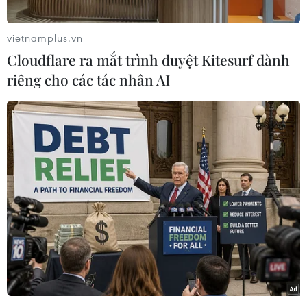
hội ASEAN ở tuyến đầu vì một ASEAN tăng
trưởng bao trùm và bền vững" đã kết thúc thành
vietnamplus.vn
công tốt đẹp, khẳng định cam kết về một ASEAN
Cloudflare ra mắt trình duyệt Kitesurf dành
thịnh vượng, lấy người dân làm trung tâm.
riêng cho các tác nhân AI
Phát biểu họp báo sau lễ bế mạc, Chủ tịch Hạ
viện Malaysia Tan Sri Dato Johari bin Abdul,
Chủ tịch AIPA-46 cho biết các cuộc thảo luận
trong khuôn khổ AIPA-46 đã vượt ra ngoài đối
thoại, đi vào hành động cụ thể.
Thông qua 6 phiên họp của các Ủy ban chuyên
trách về chính trị, kinh tế, xã hội, thể chế, nghị
sỹ nữ AIPA và nghị sỹ trẻ AIPA, AIPA-46 đã thúc
đẩy các ưu tiên khu vực và hợp tác đa phương.
AIPA-46 cũng đã tiến hành Đối thoại AIPA-
ASEAN lần thứ 4, Diễn đàn Lãnh đạo chính trị