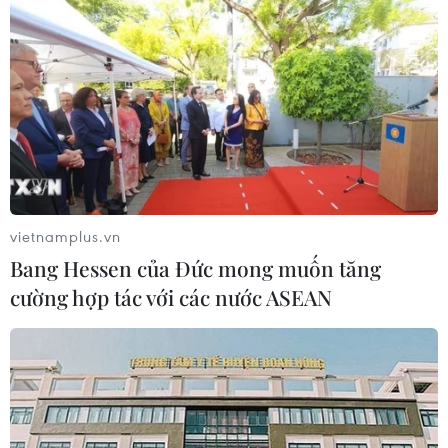
Chủ tịch Quốc hội kiêm Chủ tịch Hạ
viện Thái Lan kết thúc chuyến thăm
Việt Nam
07/08/2026 14:34
Tổng Bí thư, Chủ tịch nước Tô Lâm:
Hợp tác nghị viện là trụ cột quan
vietnamplus.vn
trọng giữa Việt Nam-Thái Lan
Bang Hessen của Đức mong muốn tăng
07/08/2026 13:39
cường hợp tác với các nước ASEAN
59 năm ASEAN: Đoàn kết là “lợi thế
cạnh tranh” đặc biệt của Hiệp hội
07/08/2026 12:00