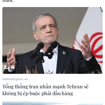
Tổng Biên tập: TRẦN TIẾN DUẨN
Phó Tổng Biên tập: NGUYỄN THỊ TÁM, KHÚC THANH
THỦY
Sở hữu trí tuệ
Quy định sử dụng
RSS
Hỗ trợ
Ngôn ngữ
TTXVN
Dịch vụ tin
Quảng cáo
Liên hệ
vietnamplus.vn
Tổng thống Iran nhấn mạnh Tehran sẽ
Giấy phép số: 1374/GP-BTTTT do Bộ Thông tin và Truyền thông
không bị ép buộc phải đầu hàng
cấp ngày 11/9/2008.
Quảng cáo: Phó TBT Nguyễn Thị Tám: 093.5958688, Email: