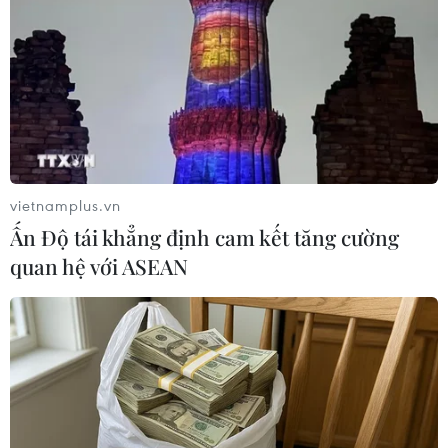
(TTXVN/Vietnam+)
vietnamplus.vn
Ấn Độ tái khẳng định cam kết tăng cường
quan hệ với ASEAN
#AIPA-46
#Quốc hội ASEAN
#Chủ tịch Hạ viện Malaysia
#Tan Sri Dato Johari bin Abdul
Malaysia