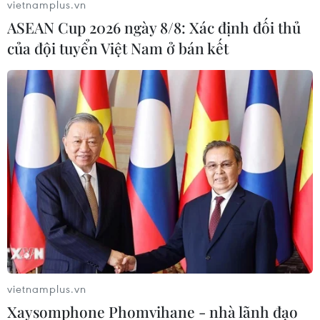
vietnamplus.vn
ASEAN Cup 2026 ngày 8/8: Xác định đối thủ
của đội tuyển Việt Nam ở bán kết
Toàn cảnh Chủ tịch Quốc hội dự
khai mạc Đại hội đồng AIPA-46
18/09/2025 14:33
Việc Chủ tịch Quốc hội Trần Thanh Mẫn cùng Đoàn đại
biểu cấp cao Quốc hội Việt Nam tham dự AIPA-46 góp
phần khẳng định vai trò và đóng góp của Việt Nam đối
vietnamplus.vn
với Đại hội đồng AIPA-46.
Xaysomphone Phomvihane - nhà lãnh đạo