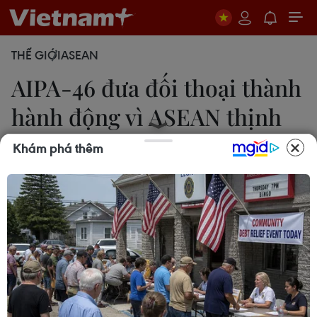
THẾ GIỚI
ASEAN
AIPA-46 đưa đối thoại thành
hành động vì ASEAN thịnh
vượng
Khám phá thêm
Viên Luyến
20/09/2025 23:48
Đại hội đồng AIPA-46 đã xem xét và thông qua
tổng cộng 42 nghị quyết, lập kỷ lục về số lượng
nghị quyết được thông qua tại một kỳ Đại hội
đồng từ trước tới nay.