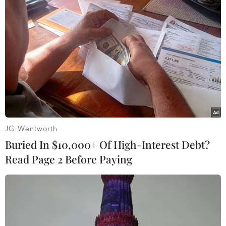
bàn giao vai trò Tổng Thư ký AIPA cho người kế
nhiệm là ông Chem Widhya của Campuchia.
AIPA-46 kết thúc với nghi lễ chuyển giao chức
Chủ tịch AIPA từ Malaysia sang Philippines,
nước sẽ đăng cai AIPA-47 trong năm 2026./.
Quốc hội Việt Nam sát
cánh với AIPA, đưa tầm
JG Wentworth
nhìn ASEAN thành hiện
Buried In $10,000+ Of High-Interest Debt?
Read Page 2 Before Paying
thực
Chủ tịch Quốc hội Trần Thanh Mẫn tham dự AIPA-
46, thúc đẩy hợp tác khu vực và xây dựng cộng
đồng ASEAN phát triển bền vững, năng động.