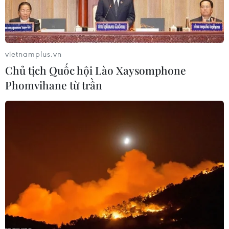
59 năm ASEAN: Hy Lạp mong muốn phát triển
hơn nữa quan hệ với ASEAN
59 năm ASEAN: Lá cờ ASEAN lần đầu tỏa sáng
trên biểu tượng lịch sử của Ấn Độ
vietnamplus.vn
Chủ tịch Quốc hội Lào Xaysomphone
Phomvihane từ trần
TIN LIÊN QUAN