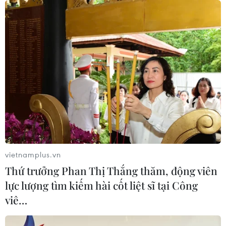
08/08/2026 12:20
59 năm ASEAN: Giữ vững đoàn kết,
định hình tương lai
08/08/2026 10:09
Việt Nam nằm trong nhóm 5 quốc gia
có nhiều chuyến bay qua Thái Lan
08/08/2026 06:38
vietnamplus.vn
Thứ trưởng Phan Thị Thắng thăm, động viên
lực lượng tìm kiếm hài cốt liệt sĩ tại Công
59 năm ASEAN: Hy Lạp mong muốn
viê…
phát triển hơn nữa quan hệ với
ASEAN