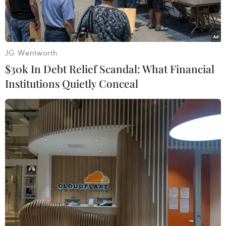
JG Wentworth
$30k In Debt Relief Scandal: What Financial
Institutions Quietly Conceal
Chủ tịch Hạ viện Malaysia - Chủ tịch AIPA-46 Johari Abdul phát
biểu. (Ảnh: Doãn Tấn/TTXVN)
Theo phóng viên TTXVN tại Kuala Lumpur,
ngày 20/9, Đại hội đồng Liên Nghị viện các nước
ASEAN lần thứ 46 (AIPA-46), với chủ đề "Quốc