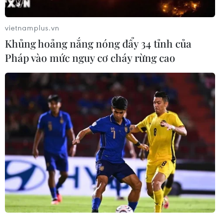
vietnamplus.vn
Khủng hoảng nắng nóng đẩy 34 tỉnh của
Pháp vào mức nguy cơ cháy rừng cao
Chủ tịch AIPA-46: Nghị viện là chìa khóa
cho hội nhập ASEAN
18/09/2025 23:02
Chủ tịch AIPA, ông Tan Sri Johari Abdul, khẳng định các
Quốc hội cần đi đầu trong nỗ lực hội nhập khu vực
nhằm đảm bảo hòa bình, ổn định và tăng trưởng toàn
diện ở Đông Nam Á.