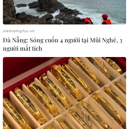
vietnamplus.vn
Đà Nẵng: Sóng cuốn 4 người tại Mũi Nghê, 3
người mất tích