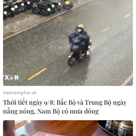
các nhà hoạch định chính sách, thanh niên,
doanh nghiệp và tổ chức xã hội; kết nối ngoại
giao nghị viện với các đối tác đổi mới thực tế,
đảm bảo các chính sách phù hợp, bao trùm và
hướng tới tương lai.
Ngoài ra, việc ra mắt bài AIPA ca (AIPA anthem)
“Cùng nhau phát triển” tượng trưng cho sự đoàn
kết, sức mạnh của người dân ASEAN, tôn vinh
bản sắc văn hóa và truyền thông mới của AIPA.
Chủ tịch AIPA-46 cho biết Giải thưởng cống hiến
vietnamplus.vn
xuất sắc của AIPA đã được trao cho ông Jose De
Thời tiết ngày 9/8: Bắc Bộ và Trung Bộ ngày
Venecia của Philippines và ông Lim Biow Chuan
nắng nóng, Nam Bộ có mưa dông
của Singapore vì những đóng góp to lớn.
Tại lễ bế mạc AIPA-46, Tổng Thư ký AIPA, bà
Siti Rozaimeriyanty Dato Haji Abdul Rahman đã