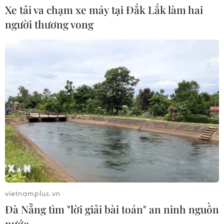
Malaysia đến chào từ biệt kết thúc
Xe tải va chạm xe máy tại Đắk Lắk làm hai
nhiệm kỳ
người thương vong
06/08/2026 13:23
Chủ tịch Quốc hội Trần Thanh Mẫn
tiếp Đại sứ Malaysia Tan Yang Thai
chào từ biệt
06/08/2026 12:23
Xem thêm
vietnamplus.vn
Đà Nẵng tìm "lời giải bài toán" an ninh nguồn
CƠ QUAN CHỦ QUẢN: THÔNG TẤN XÃ VIỆT NAM
nước