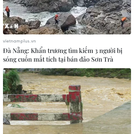
Thủ tướng Thái Lan chỉ đạo khẩn sau
vụ xả súng tại trường học
07/08/2026 06:37
vietnamplus.vn
Thái Lan: Xả súng gây thương vong
Đà Nẵng: Khẩn trương tìm kiếm 3 người bị
tại trường học ở Nonthaburi
sóng cuốn mất tích tại bán đảo Sơn Trà
07/08/2026 05:12
Xây dựng Cộng đồng ASEAN tự
cường, sáng tạo, lấy người dân làm
trung tâm
06/08/2026 23:55