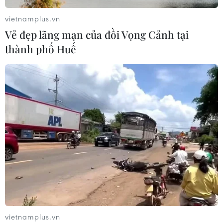
ngoại giao Việt Nam-Thái Lan
vietnamplus.vn
06/08/2026 15:07
Vẻ đẹp lãng mạn của đồi Vọng Cảnh tại
thành phố Huế
Thái Lan-Myanmar thúc đẩy hợp tác
kinh tế và công nghệ vũ trụ
06/08/2026 13:35
Việt Nam-Thái Lan nhất trí thúc đẩy
triển khai thực chất Chiến lược "Ba
kết nối"
06/08/2026 13:24
Thủ tướng Lê Minh Hưng tiếp Đại sứ
vietnamplus.vn