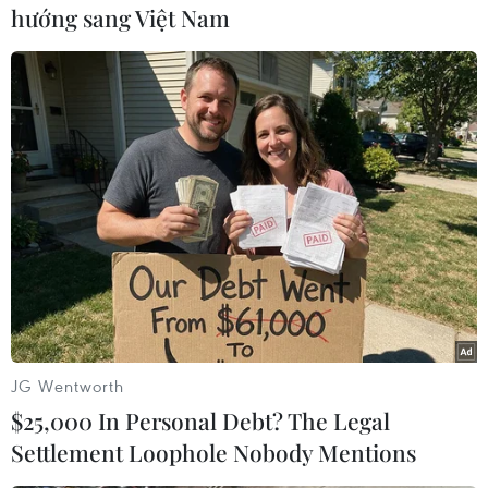
hướng sang Việt Nam
Chủ tịch Tan Sri Dato Johari bin Abdul nêu bật
một số dấu mốc quan trọng của Malaysia trong
nhiệm kỳ Chủ tịch AIPA 2025.
Trước hết, lần đầu tiên AIPA mô hình (Model
AIPA) được tổ chức bên ngoài Jakarta,
Indonesia nơi đặt trụ sở của ASEAN. Cụ thể,
AIPA mô hình lần thứ 5 sẽ diễn ra tại Kuala
Lumpur ngày 21/9, tạo điều kiện cho sự tham
gia rộng rãi của giới trẻ vào các quy trình nghị
viện.
Bên cạnh đó, Triển lãm Hiện tại & Tương lai
JG Wentworth
của AIPA lần đầu tiên được tổ chức - với chủ đề
$25,000 In Personal Debt? The Legal
“Hiện tại & Tương lai 2025: Nơi doanh nghiệp
Settlement Loophole Nobody Mentions
gặp gỡ chính sách” - đã góp phần kết nối giữa