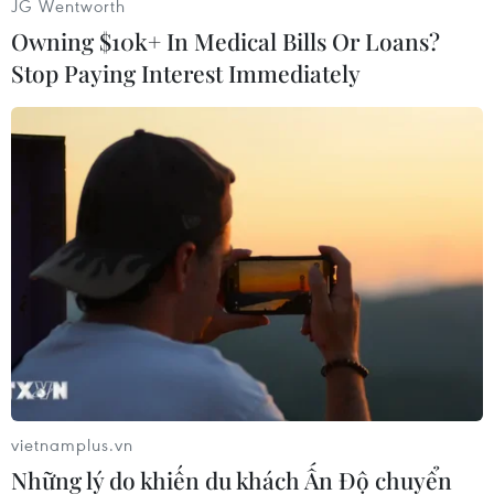
JG Wentworth
nữ AIPA (WAIPA) lần thứ 2 và 14 cuộc đối thoại
Owning $10k+ In Medical Bills Or Loans?
với Nghị viện quan sát viên.
Stop Paying Interest Immediately
Chủ tịch Tan Sri Dato Johari bin Abdul nhấn
mạnh Đại hội đồng AIPA-46 đã xem xét và thông
qua tổng cộng 42 nghị quyết, lập kỷ lục về số
lượng nghị quyết được thông qua tại một kỳ Đại
hội đồng từ trước tới nay.
Các nghị quyết bao trùm nhiều chủ đề, nội
dung, từ hòa bình, an ninh, chống tội phạm
mạng đến tăng cường thương mại nội khối,
kinh tế số, kinh tế xanh và ứng phó với biến đổi
khí hậu, cũng như các vấn đề về tổ chức, nâng
cao hiệu quả hoạt động của AIPA. AIPA cũng
vietnamplus.vn
quyết định cấp quy chế Quan sát viên cho Quốc
Những lý do khiến du khách Ấn Độ chuyển
hội Algeria.