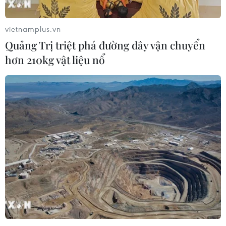
cho ngành xe điện
03/08/2026 09:46
vietnamplus.vn
Quảng Trị triệt phá đường dây vận chuyển
hơn 210kg vật liệu nổ
Động đất mạnh làm rung chuyển
nhiều khu vực tại Ai Cập
03/08/2026 03:11
90 người thiệt mạng trong khủng
hoảng di cư tại Ceuta
02/08/2026 23:08
Giao tranh tại Sudan leo thang, hàng
chục dân thường thương vong