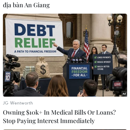
địa bàn An Giang
#Điện thoại di động
#Algeria
#Bộ Quốc phòng
#Khủng bố
#Nhà nước Hồi giáo tự xưng IS
#Ống nhòm
#Lựu đạn
Algeria
Theo dõi VietnamPlus
JG Wentworth
Owning $10k+ In Medical Bills Or Loans?
Stop Paying Interest Immediately