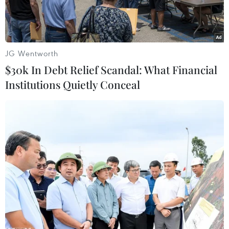
JG Wentworth
$30k In Debt Relief Scandal: What Financial
Institutions Quietly Conceal
Lực lượng chống khủng bố của Algerria trong một chiến dịch
truy quét các phần tử cực đoan. (Nguồn: slamedianalysis.info)
Bộ Quốc phòng Algeria thông báo quân đội
nước này ngày 13/10 đã tiêu diệt 2 phần tử
khủng bố nguy hiểm tại tỉnh Skikda, cách thủ
đô Alger 345 km về phía Đông.