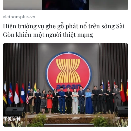
vietnamplus.vn
Hiện trường vụ ghe gỗ phát nổ trên sông Sài
Gòn khiến một người thiệt mạng
Algeria tiêu diệt và bắt giữ gần 150 phần
tử thánh chiến
17/07/2016 04:22
Trong các chiến dịch truy quét khủng bố tại nhiều tỉnh
thành trên toàn quốc, quân đội Algeria đã tiêu diệt 99
tay súng thánh chiến và bắt giữ 55 phần tử khác trong 6
tháng đầu năm 2016.