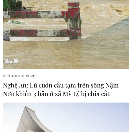
AfDB cảnh báo "siêu" El Nino có thể
khiến châu Phi thiệt hại 20 tỷ USD
26/07/2026 15:42
Algeria xây dựng cơ chế quốc gia
kiểm chứng thông tin nhằm chống
tin giả
vietnamplus.vn
26/07/2026 14:50
Nghệ An: Lũ cuốn cầu tạm trên sông Nậm
Nơn khiến 3 bản ở xã Mỹ Lý bị chia cắt
"Siêu quần thể" cá voi lưng gù đối
mặt rủi ro hàng hải
26/07/2026 10:27