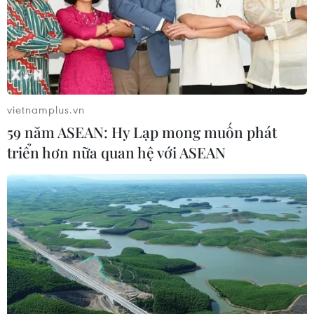
vietnamplus.vn
59 năm ASEAN: Hy Lạp mong muốn phát
triển hơn nữa quan hệ với ASEAN
TIN CÙNG CHUYÊN MỤC
Giao tranh dữ dội ở miền Tây Libya,
nhiều tù nhân vượt ngục
05/08/2026 05:58