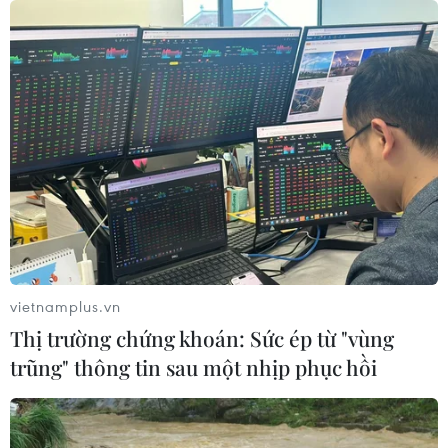
Thường trực Ban Bí thư Trần
Cẩm Tú tiếp Tổng Thư ký Đảng
CNDD-FDD Burundi
29/07/2026 08:24
Tăng cường quan hệ đoàn kết, hợp
tác song phương Việt Nam-Burundi
28/07/2026 14:17
vietnamplus.vn
Thị trường chứng khoán: Sức ép từ "vùng
Thảm sát tại Tây Bắc Nigeria khiến ít
trũng" thông tin sau một nhịp phục hồi
nhất 30 người thiệt mạng
27/07/2026 22:54