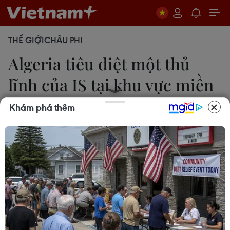
THẾ GIỚI
CHÂU PHI
Algeria tiêu diệt một thủ
lĩnh của IS tại khu vực miền
Đông
Khám phá thêm
13/10/2016 23:26
Bộ Quốc phòng Algeria thông báo quân đội nước
này ngày 13/10 đã tiêu diệt 2 phần tử khủng bố
nguy hiểm tại tỉnh Skikda, cách thủ đô Alger 345
km về phía Đông.