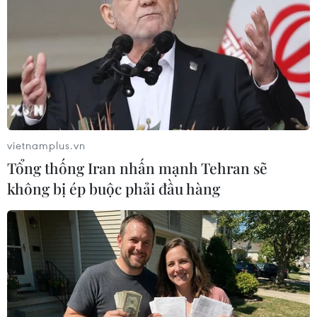
180 phần tử khủng bố
19/06/2016 00:06
Trong các chiến dịch truy quét khủng bố từ tháng 1/2016
đến nay, quân đội Algeria đã tiêu diệt 73 phần tử Hồi
giáo thánh chiến cực đoan và bắt giữ 110 phần tử khác.
vietnamplus.vn
Tổng thống Iran nhấn mạnh Tehran sẽ
không bị ép buộc phải đầu hàng