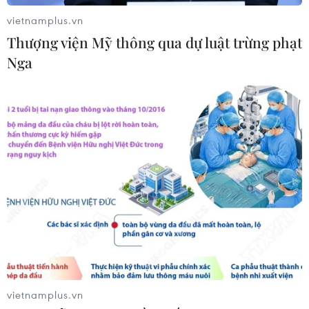
và công nghệ
vietnamplus.vn
22/07/2026 06:02
Thượng viện Mỹ thông qua dự luật trừng phạt
Nga
Xem thêm
CƠ QUAN CHỦ QUẢN: THÔNG TẤN XÃ VIỆT NAM
Tổng Biên tập: TRẦN TIẾN DUẨN
Phó Tổng Biên tập: NGUYỄN THỊ TÁM, KHÚC THANH
THỦY
Sở hữu trí tuệ
Quy định sử dụng
vietnamplus.vn