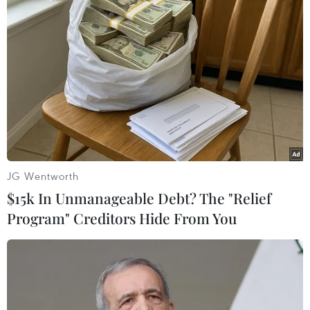
Quân đội Algeria bắt giữ 4 phần tử thánh chiến trong
chiến dịch truy quét khủng bố tại Baata, tỉnh Medea,
cách thủ đô Algiers 80 km về phía Đông Nam.
JG Wentworth
$15k In Unmanageable Debt? The "Relief
Program" Creditors Hide From You
Quân đội Algeria tiêu diệt và bắt giữ trên