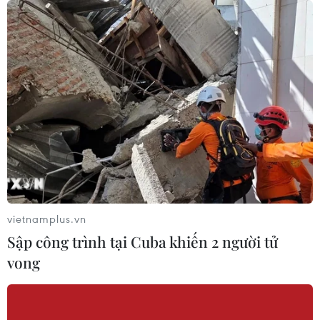
06/08/2026 08:31
Dấu mốc quan trọng trong quan hệ
Việt Nam-Australia
06/08/2026 08:29
Hàn Quốc tăng cường giải pháp
ngăn chặn đánh bạc trực tuyến trong
quân đội
vietnamplus.vn
06/08/2026 04:52
Sập công trình tại Cuba khiến 2 người tử
vong
Tổng Bí thư, Chủ tịch nước Tô Lâm
sẽ thăm cấp Nhà nước tới Australia và
New Zealand