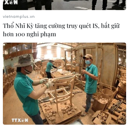
vietnamplus.vn
Thổ Nhĩ Kỳ tăng cường truy quét IS, bắt giữ
hơn 100 nghi phạm
Ấn Độ: Ít nhất 25 người tử vong do ngộ độc
rượu tại Uttar Pradesh
30/05/2021 23:53
Theo số liệu của Hiệp hội quốc tế rượu và đồ uống có
cồn Ấn Độ, mỗi năm có khoảng 5 tỷ lít rượu được tiêu
thụ ở nước này, 40% trong số đó là rượu lậu và rượu