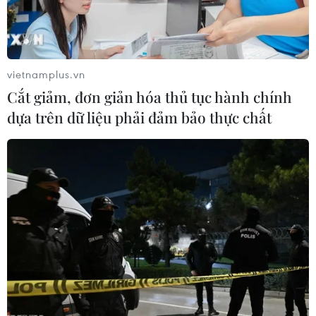
vietnamplus.vn
Cắt giảm, đơn giản hóa thủ tục hành chính
dựa trên dữ liệu phải đảm bảo thực chất
Vụ nổ bên ngoài ĐSQ Israel ở Ấn Độ được
điều tra theo hướng khủng bố
29/01/2021 23:32
Vụ nổ xảy ra khi Tổng thống Ấn Độ Ram Nath Kovind và
Thủ tướng Israel Narendra Modi đang tham dự một sự
kiện của quân đội ở cách Đại sứ quán Israel 1km.