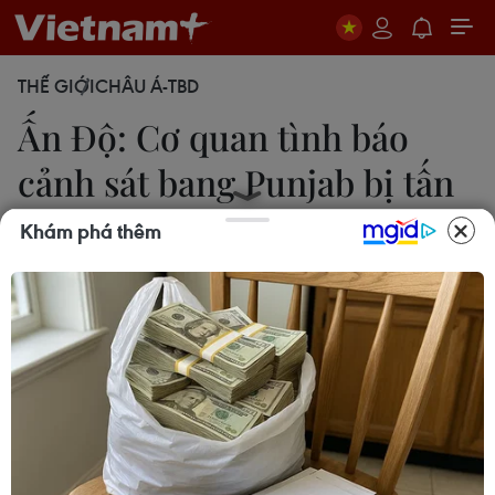
THẾ GIỚI
CHÂU Á-TBD
Ấn Độ: Cơ quan tình báo
cảnh sát bang Punjab bị tấn
công
Khám phá thêm
Thúc Anh
10/05/2022 09:52
Ngày 9/5 một quả lựu đạn được bắn từ đường
phố làm vỡ kính tòa nhà trụ sở tình báo cảnh sát
tại thành phố Mohali, cách thủ phủ Chandigarh
của Punjab, 8km về phía Tây Nam.