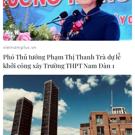
vietnamplus.vn
Phó Thủ tướng Phạm Thị Thanh Trà dự lễ
khởi công xây Trường THPT Nam Đàn 1
TIN CÙNG CHUYÊN MỤC
Cần Thơ thúc đẩy hợp tác du lịch với
đối tác Hàn Quốc
07/08/2026 12:46