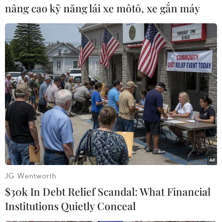
nâng cao kỹ năng lái xe môtô, xe gắn máy
#Cơ quan tình báo
#cảnh sát bang Punjab
#Cảnh sát Ấn Độ
Ấn Độ
Theo dõi VietnamPlus
JG Wentworth
$30k In Debt Relief Scandal: What Financial
Institutions Quietly Conceal