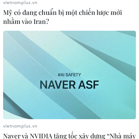
vietnamplus.vn
đạo Agni-4, tầm bắn 4.000 km
Mỹ có đang chuẩn bị một chiến lược mới
06/08/2026 23:17
nhằm vào Iran?
Hàn Quốc tái khẳng định mục tiêu
chung sống hòa bình với Triều Tiên
06/08/2026 15:33
Lở đất tại Philippines khiến ít nhất 4
người thiệt mạng
06/08/2026 15:06
vietnamplus.vn
Trung Quốc thử nghiệm tuyến tàu
Naver và NVIDIA tăng tốc xây dựng “Nhà máy