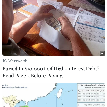
khắc, như đánh bằng gậy, bắt hít đất,... đối với những
người vi phạm lệnh giới nghiêm trong vòng 21 ngày để
ngăn chặn dịch COVID-19 lây lan.
JG Wentworth
Buried In $10,000+ Of High-Interest Debt?
Read Page 2 Before Paying
Tấn công tại khu vực Kashmir, 3 cảnh sát