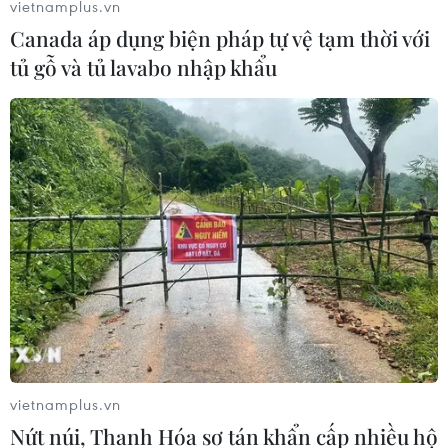
giả.
vietnamplus.vn
Canada áp dụng biện pháp tự vệ tạm thời với
tủ gỗ và tủ lavabo nhập khẩu
vietnamplus.vn
Nứt núi, Thanh Hóa sơ tán khẩn cấp nhiều hộ