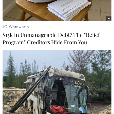
JG Wentworth
$15k In Unmanageable Debt? The "Relief
Program" Creditors Hide From You
Cảnh sát Ấn Độ . (Nguồn: indiatoday.in)
Nhà chức trách Ấn Độ ngày 10/5 cho biết trụ sở
cơ quan tình báo cảnh sát tại bang Punjab ở
miền Bắc Ấn Độ đã bị tấn công 1 ngày trước đó.
Cụ thể ngày 9/5 một quả lựu đạn được bắn từ
đường phố làm vỡ kính tòa nhà trụ sở tình báo