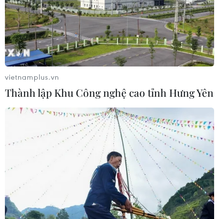
Afghanistan đối mặt khủng hoảng
lương thực nghiêm trọng do thiếu
hụt viện trợ
05/08/2026 06:41
vietnamplus.vn
Thành lập Khu Công nghệ cao tỉnh Hưng Yên
Tổng thống Hàn Quốc nhấn mạnh
duy trì hòa bình trên bán đảo Triều
Tiên
05/08/2026 05:58
Nhật Bản thúc đẩy phát triển lò phản
ứng modul cỡ nhỏ
05/08/2026 04:59