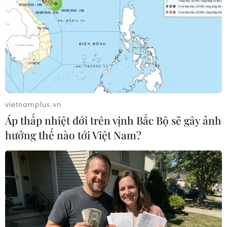
Ấn Độ bị sát hại
17/08/2020 11:59
Các phiến quân đã tấn công một chốt kiểm soát an ninh
ở phía Bắc thành phố Srinagar, sau đó sát hại một cảnh
sát địa phương và 2 thành viên của Lực lượng Cảnh sát
Dự bị.
vietnamplus.vn
Áp thấp nhiệt đới trên vịnh Bắc Bộ sẽ gây ảnh
hưởng thế nào tới Việt Nam?