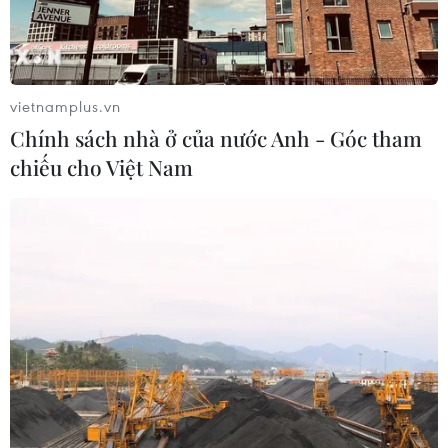
Hàn Quốc áp dụng ưu đãi thuế hỗ
trợ 6 ngành công nghiệp chiến lược
07/08/2026 10:21
vietnamplus.vn
Chính sách nhà ở của nước Anh - Góc tham
chiếu cho Việt Nam
Trung Quốc hoàn thành bản đồ địa
chất mới của toàn bộ Mặt Trăng
07/08/2026 08:52
Australia đề cao hợp tác với Việt Nam
vì hòa bình, ổn định và thịnh vượng
07/08/2026 07:09