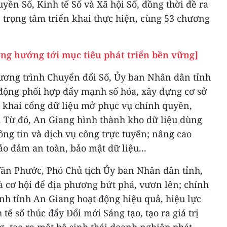
yền Số, Kinh tế Số và Xã hội Số, đồng thời đề ra
 trọng tâm triển khai thực hiện, cùng 53 chương
ơng hướng tới mục tiêu phát triển bền vững]
ương trình Chuyển đổi Số, Ủy ban Nhân dân tỉnh
 động phối hợp đẩy mạnh số hóa, xây dựng cơ sở
n khai cổng dữ liệu mở phục vụ chính quyền,
 Từ đó, An Giang hình thành kho dữ liệu dùng
ông tin và dịch vụ công trực tuyến; nâng cao
ảo đảm an toàn, bảo mật dữ liệu...
Văn Phước, Phó Chủ tịch Ủy ban Nhân dân tỉnh,
à cơ hội để địa phương bứt phá, vươn lên; chính
nh tỉnh An Giang hoạt động hiệu quả, hiệu lực
ế số thúc đẩy Đổi mới Sáng tạo, tạo ra giá trị
g, tạo ra một hệ sinh thái doanh nghiệp phát