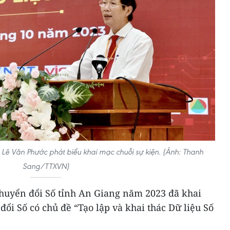
 Lê Văn Phước phát biểu khai mạc chuỗi sự kiện. (Ảnh: Thanh
Sang/TTXVN)
Chuyển đổi Số tỉnh An Giang năm 2023 đã khai
đổi Số có chủ đề “Tạo lập và khai thác Dữ liệu Số