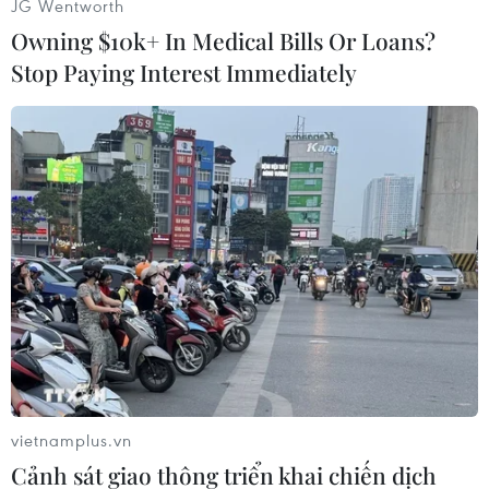
JG Wentworth
Owning $10k+ In Medical Bills Or Loans?
Stop Paying Interest Immediately
#APEC
#Đất trồng rừng
#Bảo tồn rừng
#Chính sách môi trường
Peru
vietnamplus.vn
Cảnh sát giao thông triển khai chiến dịch