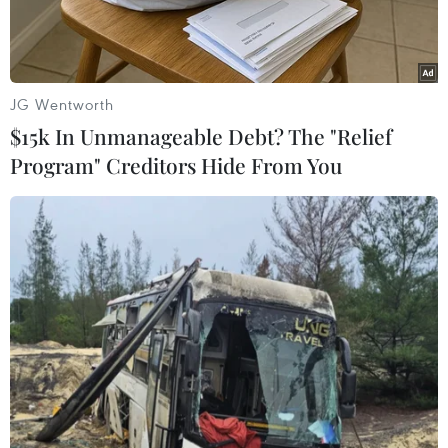
triệu hécta vào năm 2020trong một cuộc họp
diễn ra trong hai ngày ở Cusco, Peru.
Cam kết này, nằm trong Tuyên bố chung Cusco
JG Wentworth
của các Bộ trưởng Lâm nghiệpAPEC được đưa
$15k In Unmanageable Debt? The "Relief
ra sau cuộc họp trên, cũng bao gồm việc phát
Program" Creditors Hide From You
triển một chính sáchvề khai thác bền vững để
bảo vệ các nguồn tài nguyên thiên nhiên của
khu vực.
Bộ trưởng Nông nghiệp Peru, Minton Hesse cho
biết tuyên bố của các Bộtrưởng Lâm nghiệp
APEC ký kêu gọi các thành viên phát triển
những dự án về môitrường nhằm thúc đẩy việc
bảo tồn rừng. Theo đó, việc tăng thêm hàng
triệu héctađất rừng là "một mục tiêu đầy tham