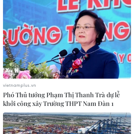
Xem thêm
CƠ QUAN CHỦ QUẢN: THÔNG TẤN XÃ VIỆT NAM
Tổng Biên tập: TRẦN TIẾN DUẨN
Phó Tổng Biên tập: NGUYỄN THỊ TÁM, KHÚC THANH
vietnamplus.vn
THỦY
Phó Thủ tướng Phạm Thị Thanh Trà dự lễ
khởi công xây Trường THPT Nam Đàn 1
Sở hữu trí tuệ
Quy định sử dụng
RSS
Hỗ trợ
Ngôn ngữ
TTXVN