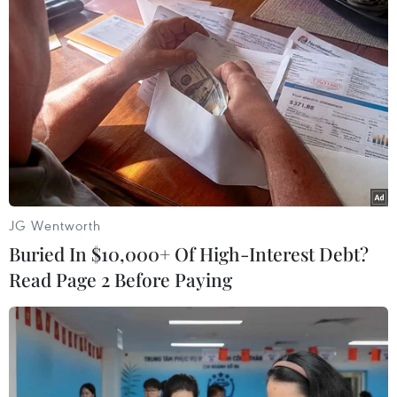
Thụy Sĩ khó đạt mục tiêu giảm phát
thải khí nhà kính vào năm 2030
07/08/2026 09:42
Bão Dolphin càn quét các đảo miền
Nam Nhật Bản, sân bay Okinawa
phải đóng cửa
JG Wentworth
07/08/2026 09:10
Buried In $10,000+ Of High-Interest Debt?
Read Page 2 Before Paying
Từ ngày 9/8, cảnh báo nắng nóng
diện rộng ở khu vực Bắc Bộ và Trung
Bộ
07/08/2026 08:58