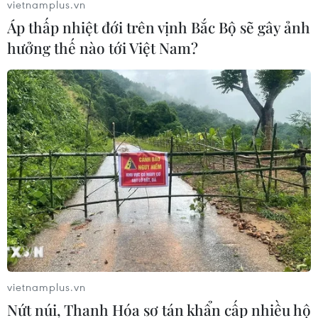
vietnamplus.vn
06/08/2026 13:06
Áp thấp nhiệt đới trên vịnh Bắc Bộ sẽ gây ảnh
hưởng thế nào tới Việt Nam?
Đắk Lắk truy quét, xử lý tình trạng
phá rừng, lấn chiếm đất rừng
06/08/2026 12:36
Cảnh báo mưa cường độ lớn trên
100mm tại Bắc Bộ, Thanh Hóa và
Nghệ An
06/08/2026 10:23
Mưa lớn kéo dài gây nhiều thiệt hại
vietnamplus.vn
về nhà ở, giao thông tại tỉnh Sơn La
Nứt núi, Thanh Hóa sơ tán khẩn cấp nhiều hộ
06/08/2026 09:48