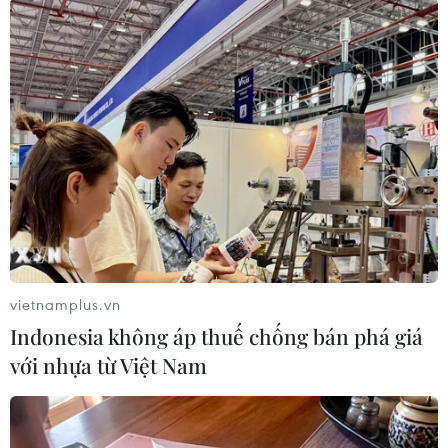
Cảnh báo lũ trên lưu vực sông Thao
tại trạm Yên Bái
07/08/2026 11:51
Gỡ khó khăn triển khai dự án trọng
điểm quốc gia hồ Ka Pét
07/08/2026 11:24
vietnamplus.vn
Indonesia không áp thuế chống bán phá giá
Indonesia nỗ lực khống chế cháy
với nhựa từ Việt Nam
rừng tại Vườn Quốc gia Núi Bromo
07/08/2026 10:56