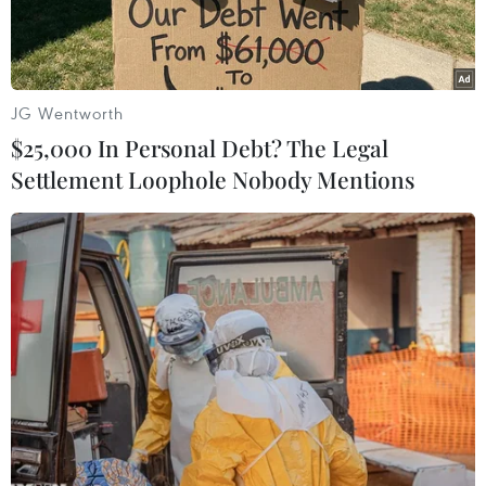
trangDigitimes, theo đó Apple đã thông báo tới
các nhà phân phối chuẩn bị sẵn sàngcho việc
đón nhận thiết bị mới này.
JG Wentworth
Theo nguồn tin, Apple có thể sẽ cho ra mắt iPad
$25,000 In Personal Debt? The Legal
4 vào giữa năm 2013. Mẫutablet mới này sẽ là
Settlement Loophole Nobody Mentions
một thiết bị sở hữu màn hình 9,7 inch, công
nghệ hiển thị"Resolutionary" với số lượng đèn
LED chỉ bằng một nửa so với công nghệ sử
dụng84 đèn LED hiện nay.
Lựa chọn này của Apple được cho là nhằm giảm
lượng tiêu thụ điện năng đểkéo dài thời lượng
sử dụng pin cho thiết bị.
Ngoài ra, một điểm đặc biệt nữa là iPad 4 sẽ