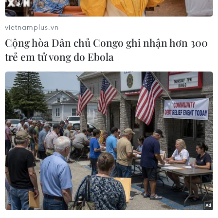
được trang bị tới hai bộ vixử lý, thay vì chỉ một
vi xử lý như các sản phẩm hiện tại./.
vietnamplus.vn
Cộng hòa Dân chủ Congo ghi nhận hơn 300
Đại Hải (Vietnam+)
trẻ em tử vong do Ebola