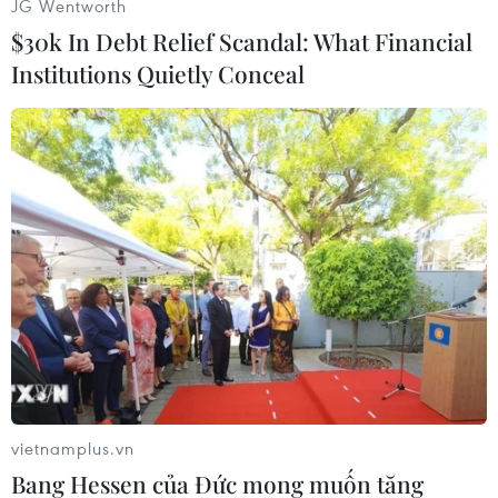
JG Wentworth
#Apple
#iPad 4
#Thiết bị mới
#Ra mắt
$30k In Debt Relief Scandal: What Financial
Institutions Quietly Conceal
Theo dõi VietnamPlus
TIN CÙNG CHUYÊN MỤC
Xe điện Trung Quốc mở rộng
cuộc đua công nghệ ra Đông Nam Á
08/08/2026 03:00
vietnamplus.vn
Bang Hessen của Đức mong muốn tăng