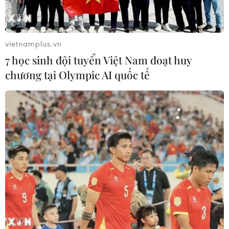
vietnamplus.vn
7 học sinh đội tuyển Việt Nam đoạt huy
chương tại Olympic AI quốc tế
Hiến kế lấp 'lỗ hổng' pháp lý trên thị
trường chứng khoán
15/04/2022 01:34
Từ cuối tháng 3 đến nay, người dân cũng như công
chúng đầu tư vẫn chưa hết “xôn xao” xung quanh câu
chuyện bắt giữ nhiều lãnh đạo của các tập đoàn lớn để
điều tra, làm rõ những sai phạm.