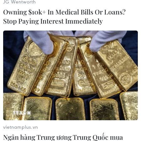
JG Wentworth
Owning $10k+ In Medical Bills Or Loans?
Stop Paying Interest Immediately
Theo dõi VietnamPlus
TIN LIÊN QUAN
vietnamplus.vn
Ngân hàng Trung ương Trung Quốc mua