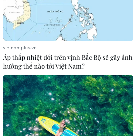
vietnamplus.vn
Áp thấp nhiệt đới trên vịnh Bắc Bộ sẽ gây ảnh
TIN CÙNG CHUYÊN MỤC
hưởng thế nào tới Việt Nam?
Miền Bắc giảm mưa từ đêm
nay, cuối tuần chuyển nắng nóng
07/08/2026 04:41
Mỹ can thiệp khẩn cấp, ngăn
Israel mở rộng đòn trừng phạt
Hezbollah