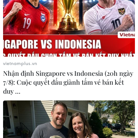
điều tra vụ án "Thao túng thị trường chứng khoán" xảy
ra tại Công ty Cổ phần Tập đoàn FLC, Công ty Cổ phần
Chứng khoán BOS và các công ty liên quan.
vietnamplus.vn
Nhận định Singapore vs Indonesia (20h ngày
7/8): Cuộc quyết đấu giành tấm vé bán kết
duy …