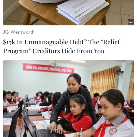
JG Wentworth
Play
$15k In Unmanageable Debt? The "Relief
Video
Program" Creditors Hide From You
Facebooker Đặng Như Quỳnh bị bắt khẩn cấp vì
có hành vi sử dụng mạng xã hội đăng tải các bài
viết, thông tin chưa được kiểm chứng về một số
cá nhân, doanh nghiệp trong lĩnh vực tài chính,
chứng khoán, bất động sản.
Vậy thế nào là tội gây náo loạn thị trường, tội
danh này bị xử lý ra sao?