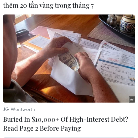
thêm 20 tấn vàng trong tháng 7
Xử lý hành vi thao túng để minh
bạch thị trường chứng khoán
30/03/2022 10:38
Sau vụ việc ông Trịnh Văn Quyết bị khởi tố, nhiều ý kiến
cho rằng việc xử lý nghiêm vi phạm trong lĩnh vực
chứng khoán là cách giúp thị trường minh bạch và tăng
thêm niềm tin cho nhà đầu tư.
JG Wentworth
Buried In $10,000+ Of High-Interest Debt?
Read Page 2 Before Paying