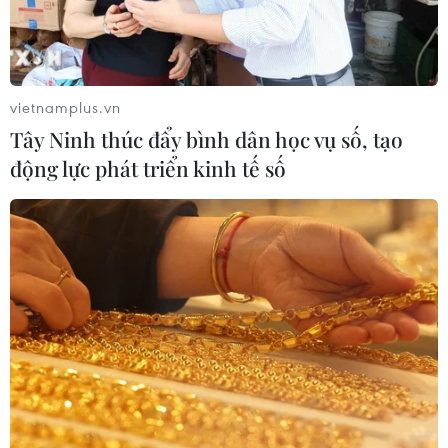
Thủ tướng Israel đến
Washington để hội đàm Tổng thống
Mỹ
27/07/2026 15:34
vietnamplus.vn
Tây Ninh thúc đẩy bình dân học vụ số, tạo
Bệnh viện Đức Giang lên
động lực phát triển kinh tế số
tiếng về clip 2 cô gái mặc đồ nhân
viên y tế livestream phản cảm
27/07/2026 03:58
Iran và Oman đạt tiến triển
trong đàm phán về eo biển Hormuz
26/07/2026 15:45