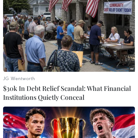
JG Wentworth
$30k In Debt Relief Scandal: What Financial
Institutions Quietly Conceal
Bộ Công an đề nghị 8 ngân hàng cung cấp
hồ sơ liên quan vụ án tại FLC
08/04/2022 05:39
Cơ quan Cảnh sát điều tra Bộ Công an đang tiến hành