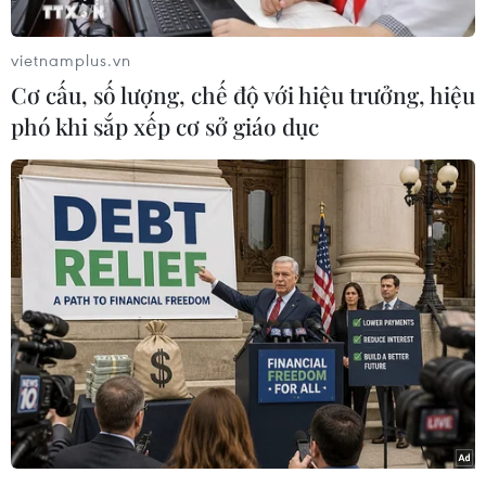
(Vietnam+)
vietnamplus.vn
Cơ cấu, số lượng, chế độ với hiệu trưởng, hiệu
phó khi sắp xếp cơ sở giáo dục
#Podcast
#Đặng Như Quỳnh
#Trung tướng Tô Ân Xô
#Tội phạm sử dụng công nghệ cao
#Thông tin chưa được kiểm chứng