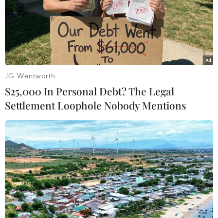
của người dân.
JG Wentworth
$25,000 In Personal Debt? The Legal
Settlement Loophole Nobody Mentions
Bắc Bộ tiếp tục rét đậm 2-3 ngày tới, nhiệt
độ phổ biến 11-14 độ C