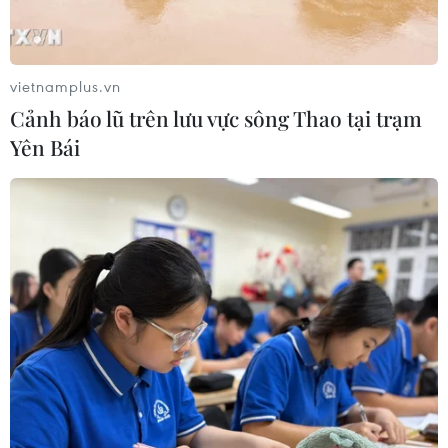
vietnamplus.vn
Cảnh báo lũ trên lưu vực sông Thao tại trạm
Yên Bái
TIN CÙNG CHUYÊN MỤC
Áp thấp nhiệt đới trên vịnh Bắc Bộ sẽ
gây ảnh hưởng thế nào tới Việt Nam?
07/08/2026 14:38
Nứt núi, Thanh Hóa sơ tán khẩn cấp