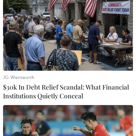
#Áo mưa
#Thời tiết Bắc Bộ
#Không khí lạnh
#Mưa lũ ở miền Trung
#tin tức
#tin tức mới nhất
#tin tức 24h
#tin tức mới nhất trong ngày
#tin tức thời sự
#tin tức hot
#tin tức an ninh
Theo dõi VietnamPlus
JG Wentworth
$30k In Debt Relief Scandal: What Financial
Institutions Quietly Conceal
TIN LIÊN QUAN