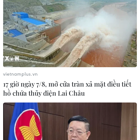
Miền Bắc giảm mưa từ đêm
nay, cuối tuần chuyển nắng nóng
07/08/2026 04:41
Xuất hiện áp thấp nhiệt đới trên khu
vực vịnh Bắc Bộ
vietnamplus.vn
07/08/2026 03:54
17 giờ ngày 7/8, mở cửa tràn xả mặt điều tiết
hồ chứa thủy điện Lai Châu
Lào Cai khẩn trương tìm kiếm 2
người mất tích do mưa lũ
07/08/2026 03:04