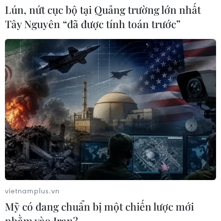
Lún, nứt cục bộ tại Quảng trường lớn nhất
06/08/2026 03:47
Tây Nguyên “đã được tính toán trước”
Xem thêm
CƠ QUAN CHỦ QUẢN: THÔNG TẤN XÃ VIỆT NAM
Tổng Biên tập: TRẦN TIẾN DUẨN
Phó Tổng Biên tập: NGUYỄN THỊ TÁM, KHÚC THANH
THỦY
vietnamplus.vn
Sở hữu trí tuệ
Quy định sử dụng
Mỹ có đang chuẩn bị một chiến lược mới
nhằm vào Iran?