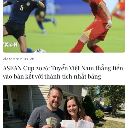
vietnamplus.vn
ASEAN Cup 2026: Tuyển Việt Nam thẳng tiến
vào bán kết với thành tích nhất bảng
Mưa to gây ngập cục bộ ở Thừa Thiên-
Huế, nhiều nơi bị cô lập
10/12/2018 10:12
Mưa lớn kéo dài khiến nhiều khu vực tại Thừa Thiên-
Huế ngập sâu trong nước, nhiều tuyến đường giao
thông trên địa bàn bị chia cắt, nguy hiểm đến việc đi lại