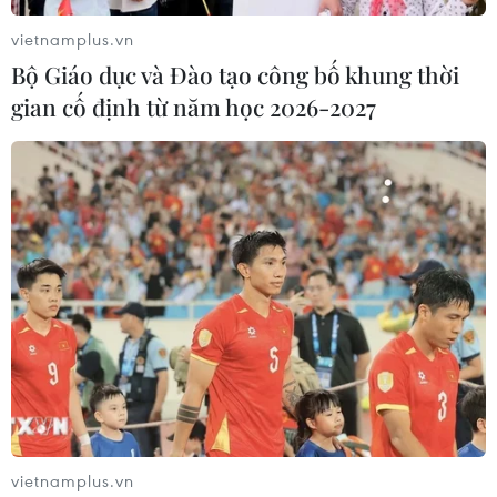
vietnamplus.vn
Bộ Giáo dục và Đào tạo công bố khung thời
gian cố định từ năm học 2026-2027
Mưa lũ tiếp tục diễn biến phức tạp tại
Quảng Nam, Đà Nẵng, Bình Định
10/12/2018 12:24
Dự báo, từ 19 giờ ngày 10/12 đến 19 giờ ngày 11/12, tại
thành phố Đà Nẵng có mưa vừa, mưa to, có nơi mưa
rất to, phổ biến từ 100-150mm, có nơi trên 200mm, nguy
cơ cao xảy ra lũ quét và sạt lở đất...
vietnamplus.vn