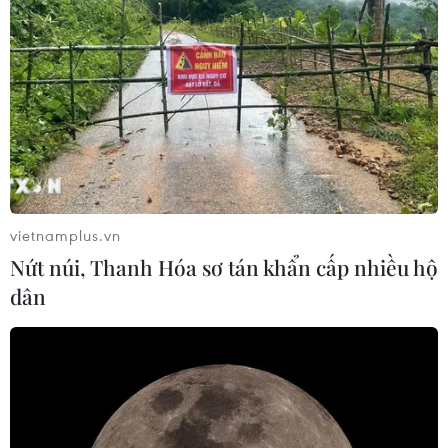
vietnamplus.vn
Nứt núi, Thanh Hóa sơ tán khẩn cấp nhiều hộ
dân