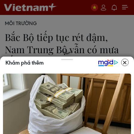
MÔI TRƯỜNG
Bắc Bộ tiếp tục rét đậm,
Nam Trung Bộ vẫn có mưa
rất to
Khám phá thêm
VH
10/12/2018 23:39
Ngày 11/12, do không khí lạnh tăng cường, trong 1-
3 giờ qua, một số nơi ở Quảng Nam, Quảng Ngãi
có mưa rất to như Tam Trà (Quảng Nam) 147mm,
Xuân Bình (Quảng Nam) 143mm.