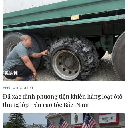
Nam Bộ có mưa rào và dông vài nơi. Gió đông
bắc cấp 2-3. Độ ẩm từ 50-96%. Nhiệt độ thấp
nhất từ 24-27 độ C; cao nhất từ 31-34 độ C./.
(TTXVN/Vietnam+)
vietnamplus.vn
Đã xác định phương tiện khiến hàng loạt ôtô
thủng lốp trên cao tốc Bắc-Nam