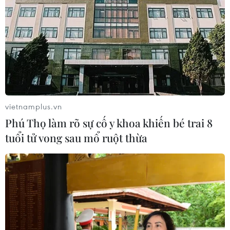
Damascus khiến 2 người chết và 13
người bị thương
07/08/2026 00:50
Ớt nhập khẩu từ Mexico khiến hàng
trăm người tiêu dùng Mỹ nhiễm
khuẩn Salmonella
vietnamplus.vn
07/08/2026 00:43
Phú Thọ làm rõ sự cố y khoa khiến bé trai 8
tuổi tử vong sau mổ ruột thừa
Bánh xèo tôm nhảy - món ăn phải
thử khi đến Quy Nhơn
07/08/2026 00:00
Chưa có bằng chứng truyền máu trẻ