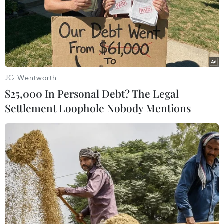
JG Wentworth
$25,000 In Personal Debt? The Legal
Settlement Loophole Nobody Mentions
Ấn Độ: Xe buýt đâm vào xe container
khiến hơn chục người thiệt mạng
15/10/2023 07:39
Vụ tai nạn xảy ra sáng 15/10 trên cao tốc Samruddhi ở
khu vực Vaijapur cách Mumbai, thủ phủ của bang