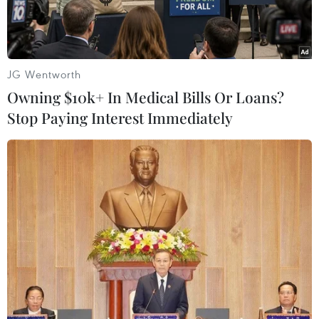
JG Wentworth
Owning $10k+ In Medical Bills Or Loans?
Stop Paying Interest Immediately
Lực lượng cứu hộ và người dân tại hiện trường vụ tai nạn tàu
hỏa. (Nguồn: Indian Express)
Giới chức Bangladesh cho biết ngày 23/10, ít
nhất 15 người đã thiệt mạng và khoảng 100
người bị thương khi hai tàu hỏa đâm nhau tại
nước này.
Vụ việc xảy ra vào khoảng 16h giờ địa phương