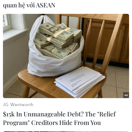
quan hệ với ASEAN
Theo dõi VietnamPlus
TIN LIÊN QUAN
JG Wentworth
$15k In Unmanageable Debt? The "Relief
Program" Creditors Hide From You