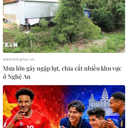
vietnamplus.vn
Mưa lớn gây ngập lụt, chia cắt nhiều khu vực
ở Nghệ An