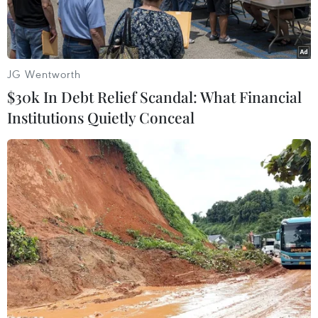
nhất có thể.
JG Wentworth
$30k In Debt Relief Scandal: What Financial
Institutions Quietly Conceal
Đội xung kích Công ty Điện lực Lai Châu xuất quân ngay trong
đêm 28/9 để hỗ trợ khắc phục sự cố tại Hà Tĩnh. (Ảnh: EVN)
Theo số liệu mới nhất của Tập đoàn Điện lực
Việt Nam (EVN), do ảnh hưởng bởi cơn bão số