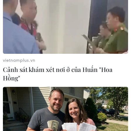
TIN LIÊN QUAN
vietnamplus.vn
Cảnh sát khám xét nơi ở của Huấn "Hoa
Hồng"
Bão số 10: Công ty Điện lực Điện Biên hỗ
trợ tỉnh Hà Tĩnh khắc phục lưới điện
29/09/2025 02:00