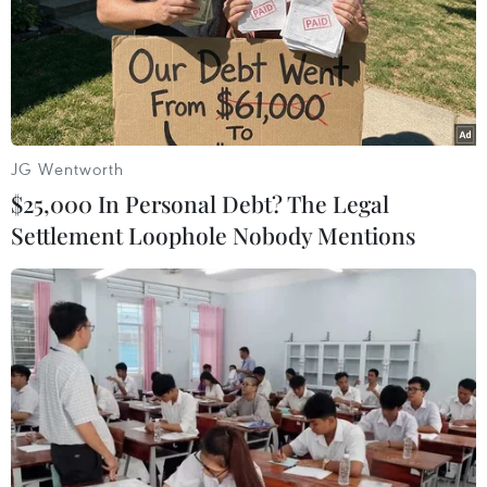
Đội xung kích của Công ty Điện lực Điện Biên sẽ phối
hợp chặt chẽ với Công ty Điện lực Hà Tĩnh triển khai các
phương án sửa chữa, thay thế và đấu nối hệ thống điện
một cách nhanh chóng, an toàn.
JG Wentworth
$25,000 In Personal Debt? The Legal
Settlement Loophole Nobody Mentions