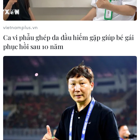
Xem thêm
vietnamplus.vn
Ca vi phẫu ghép da đầu hiếm gặp giúp bé gái
phục hồi sau 10 năm
CƠ QUAN CHỦ QUẢN: THÔNG TẤN XÃ VIỆT NAM
Tổng Biên tập: TRẦN TIẾN DUẨN
Phó Tổng Biên tập: NGUYỄN THỊ TÁM, KHÚC THANH
THỦY
Sở hữu trí tuệ
Quy định sử dụng
RSS
Hỗ trợ