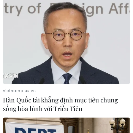
phá nghiêm trọng đối với nhà ở,
cơ sở hạ tầng và sản xuất, hệ
thống điện và thông tin liên lạc
chịu ảnh hưởng nghiêm trọng.
(Vietnam+)
vietnamplus.vn
Hàn Quốc tái khẳng định mục tiêu chung
sống hòa bình với Triều Tiên