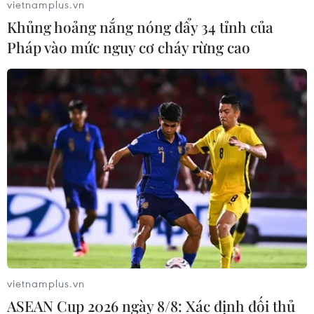
vietnamplus.vn
Khủng hoảng nắng nóng đẩy 34 tỉnh của
Pháp vào mức nguy cơ cháy rừng cao
#Bảo tàng Phụ nữ Việt Nam
#Lực lượng gìn giữ hòa bình
#Cục Gìn giữ hòa bình Việt Nam
#Nữ quân nhân
#Hiện vật
Theo dõi VietnamPlus
vietnamplus.vn
ASEAN Cup 2026 ngày 8/8: Xác định đối thủ