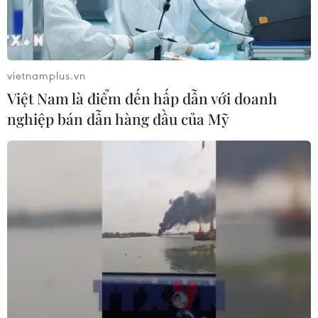
vietnamplus.vn
Việt Nam là điểm đến hấp dẫn với doanh
nghiệp bán dẫn hàng đầu của Mỹ
Trao Quyết định của Chủ tịch nước cho 12
sỹ quan gìn giữ hòa bình LHQ
22/11/2021 03:10
Thượng tướng Hoàng Xuân Chiến yêu cầu 12 sỹ quan
chuẩn bị lên đường luôn phát huy hình ảnh “bộ đội Cụ
Hồ,” truyền thống anh hùng của Quân đội nhân dân
Việt Nam trong quá trình thực hiện nhiệm vụ.