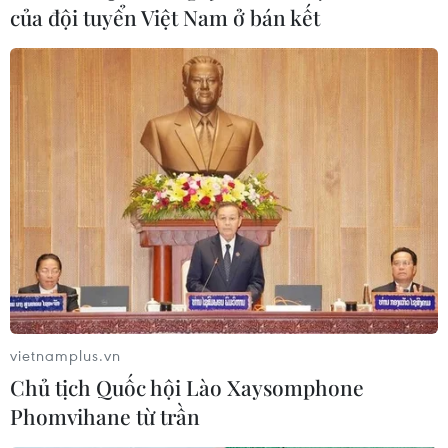
TIN LIÊN QUAN
của đội tuyển Việt Nam ở bán kết
Việt Nam có nữ quân nhân đầu tiên tham
vietnamplus.vn
gia lực lượng gìn giữ hòa bình
Chủ tịch Quốc hội Lào Xaysomphone
30/10/2017 06:38
Phomvihane từ trần
Thiếu tá Đỗ Thị Hằng Nga là sỹ quan nữ đầu tiên của