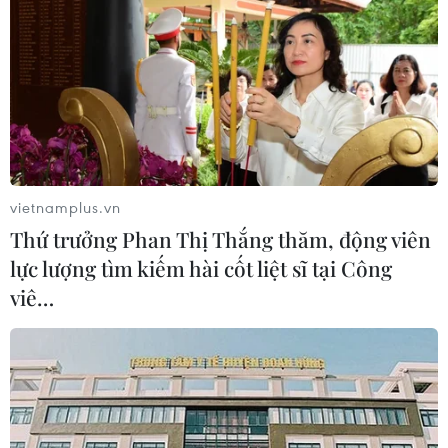
vietnamplus.vn
Thứ trưởng Phan Thị Thắng thăm, động viên
lực lượng tìm kiếm hài cốt liệt sĩ tại Công
TIN CÙNG CHUYÊN MỤC
viê…
Thời tiết ngày 9/8: Bắc Bộ và Trung
Bộ ngày nắng nóng, Nam Bộ có mưa
dông
08/08/2026 23:08