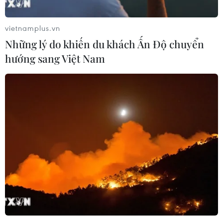
các quân nhân của Cục gìn giữ hòa bình Việt
Nam sẽ sang bệnh viện dã chiến 2 tại Nam
vietnamplus.vn
Sudan vào tháng 4 và tháng 5/2022, làm các sản
Những lý do khiến du khách Ấn Độ chuyển
phẩm cuốn giấy nghệ thuật để khi sang Nam
hướng sang Việt Nam
Sudan có thể giúp đỡ người dân tăng thu nhập,
cũng như làm các sản phẩm lưu niệm tặng họ./.
(TTXVN/Vietnam+)