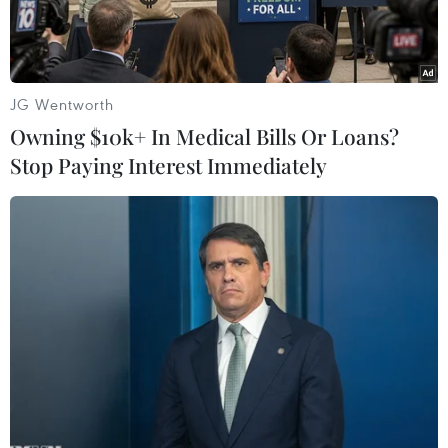
JG Wentworth
Owning $10k+ In Medical Bills Or Loans?
Stop Paying Interest Immediately
Bác sỹ Tống Vân Anh - Tổ trưởng tổ Phụ nữ Bệnh viện dã chiến
2.3 cùng chị em trong tổ gửi quà cho phụ nữ địa phương tại
Nam Sudan. (Ảnh: BVDC2.3 cung cấp)
Ngày 20/4, Lễ tiếp nhận hiện vật và giao lưu
“Những trái tim vì hòa bình” đã diễn ra tại Bảo