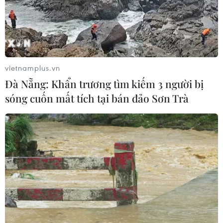
Áp thấp nhiệt đới đã suy yếu thành
một vùng áp thấp
08/08/2026 14:19
vietnamplus.vn
Thứ trưởng Phan Thị Thắng thăm,
Đà Nẵng: Khẩn trương tìm kiếm 3 người bị
động viên lực lượng tìm kiếm hài cốt
sóng cuốn mất tích tại bán đảo Sơn Trà
liệt sĩ tại Công viên Lê Thị Riêng
08/08/2026 14:12
Quy định chức năng, nhiệm vụ,
quyền hạn và cơ cấu tổ chức của Bộ Y
tế
08/08/2026 14:03