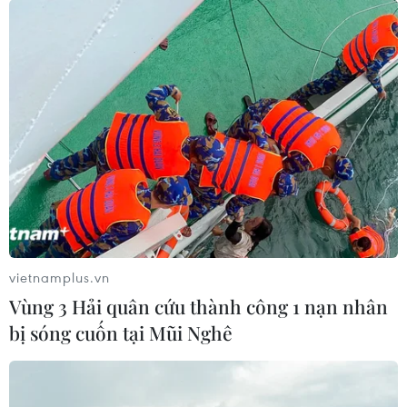
Việt Nam được lựa chọn và cử đi làm nhiệm vụ gìn giữ
hòa bình Liên hợp quốc.
vietnamplus.vn
Vùng 3 Hải quân cứu thành công 1 nạn nhân
bị sóng cuốn tại Mũi Nghê
Huyền thoại đội quân tóc dài: Tự hào
những sứ giả hòa bình quốc tế