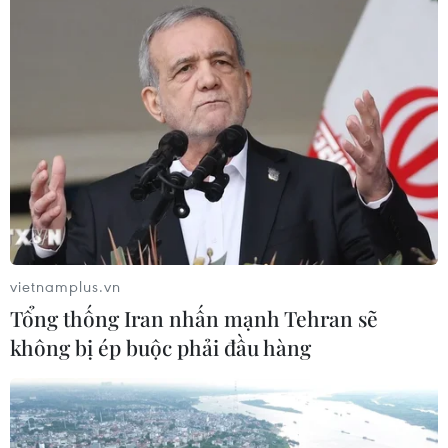
Đà Nẵng: Khẩn trương tìm kiếm 3
người bị sóng cuốn mất tích tại bán
đảo Sơn Trà
08/08/2026 07:13
Nghệ An: Sạt lở nghiêm trọng, tỉnh lộ
543D tạm thời tê liệt
08/08/2026 07:09
vietnamplus.vn
Tổng thống Iran nhấn mạnh Tehran sẽ
không bị ép buộc phải đầu hàng
Điện Biên từng bước hình thành thị
trường tín chỉ carbon rừng
08/08/2026 06:50