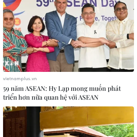
vietnamplus.vn
59 năm ASEAN: Hy Lạp mong muốn phát
triển hơn nữa quan hệ với ASEAN