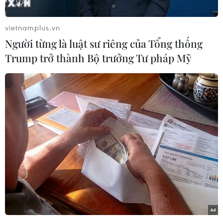
tàng Phụ nữ Việt Nam (số 36 phố Lý Thường
Kiệt, Hoàn Kiếm, Hà Nội).
vietnamplus.vn
Sự kiện do Bảo tàng Phụ nữ Việt Nam phối hợp
Người từng là luật sư riêng của Tổng thống
với Câu lạc bộ “Trái tim người lính” và Cục Gìn
Trump trở thành Bộ trưởng Tư pháp Mỹ
giữ hòa bình Việt Nam tổ chức. Đây là hoạt động
thiết thực, hướng tới kỷ niệm 47 năm Ngày giải
phóng miền Nam, thống nhất đất nước
(30/4/1975-30/4/2022).
Trong suốt chiều dài lịch sử của dân tộc, phụ nữ
Việt Nam luôn thể hiện khát vọng hòa bình và
là mắt xích quan trọng đóng góp cho nền độc
lập của dân tộc. Trong những năm tháng chiến
tranh, hình ảnh những nữ dân công gánh bộ,
đội quân tóc dài, những “tay cày tay súng,”
những nữ thanh niên xung phong tuổi đôi