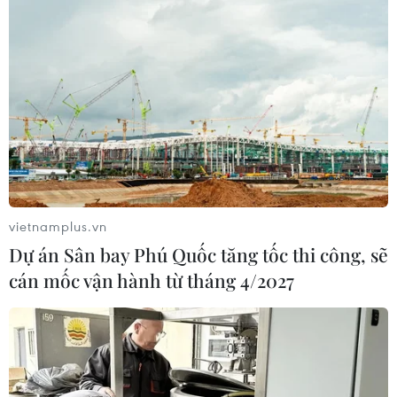
19/04/2020 01:49
Tham gia hoạt động gìn giữ hòa bình Liên hợp quốc
khẳng định bước phát triển mới của “Đội quân tóc dài”
và đất nước Việt Nam đang tích cực đóng góp cho hòa
bình quốc tế.
vietnamplus.vn
Dự án Sân bay Phú Quốc tăng tốc thi công, sẽ
cán mốc vận hành từ tháng 4/2027