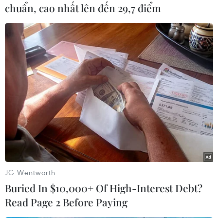
chuẩn, cao nhất lên đến 29,7 điểm
#Tổng Bí thư Tập Cận Bình
#Đảng Cộng sản Trung Quốc
#Đại hội Đại biểu toàn quốc
Trung Quốc
Theo dõi VietnamPlus
JG Wentworth
Buried In $10,000+ Of High-Interest Debt?
Read Page 2 Before Paying