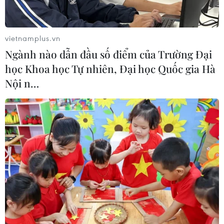
vietnamplus.vn
Ngành nào dẫn đầu số điểm của Trường Đại
học Khoa học Tự nhiên, Đại học Quốc gia Hà
Nội n…
KCNA: Trung Quốc cam kết củng cố và
phát triển quan hệ với Triều Tiên
30/07/2021 04:15
Triều Tiên và Trung Quốc đã nhấn mạnh mối quan hệ
thân thiết trong bối cảnh các cuộc đàm phán hạt nhân
giữa Bình Nhưỡng và Washington đang bế tắc và cạnh
tranh Trung-Mỹ đang leo thang.