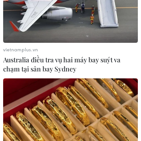
gió nổi đầu tiên chịu được bão cấp 17
06/08/2026 11:20
Hàn Quốc xác nhận Triều Tiên
phóng ít nhất 1 tên lửa đạn đạo tầm
vietnamplus.vn
ngắn
Australia điều tra vụ hai máy bay suýt va
06/08/2026 09:41
chạm tại sân bay Sydney
Quân đội Hàn Quốc thông báo Triều
Tiên phóng vật thể chưa xác định
06/08/2026 08:31
Dấu mốc quan trọng trong quan hệ
Việt Nam-Australia