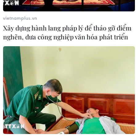
05/08/2026 23:26
vietnamplus.vn
Xây dựng hành lang pháp lý để tháo gỡ điểm
Nhật Bản: Nội các thông qua chính
sách giảm thuế tiêu thụ thực phẩm
nghẽn, đưa công nghiệp văn hóa phát triển
xuống 1%
05/08/2026 15:30
Xem thêm
CƠ QUAN CHỦ QUẢN: THÔNG TẤN XÃ VIỆT NAM
Tổng Biên tập: TRẦN TIẾN DUẨN