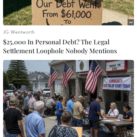
JG Wentworth
$25,000 In Personal Debt? The Legal
Settlement Loophole Nobody Mentions
Ông Tập Cận Bình. (Ảnh: THX/TTXVN)
Ngày 11/11, các đại biểu tham dự hội nghị lần