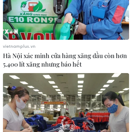
vietnamplus.vn
Hà Nội xác minh cửa hàng xăng dầu còn hơn
5.400 lít xăng nhưng báo hết
TIN CÙNG CHUYÊN MỤC
Australia điều tra vụ hai máy bay suýt
va chạm tại sân bay Sydney