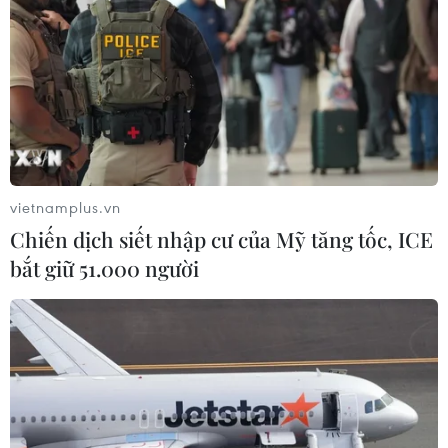
chung sống hòa bình với Triều Tiên
06/08/2026 15:33
Lở đất tại Philippines khiến ít nhất 4
người thiệt mạng
06/08/2026 15:06
vietnamplus.vn
Chiến dịch siết nhập cư của Mỹ tăng tốc, ICE
bắt giữ 51.000 người
Trung Quốc thử nghiệm tuyến tàu
cao tốc xuyên vùng đất đóng băng
vĩnh cửu
06/08/2026 12:35
Trung Quốc vận hành giàn phát điện