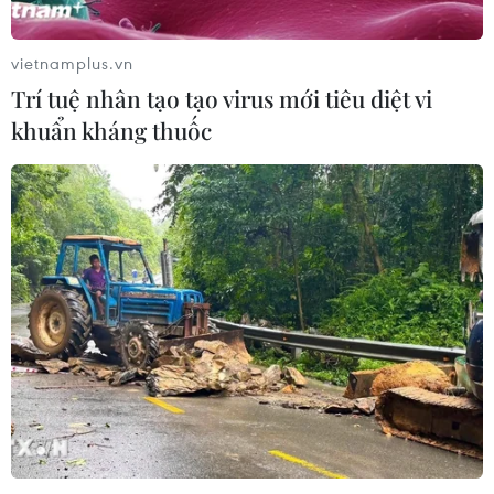
vietnamplus.vn
Động lực mới cho hợp tác thương
Trí tuệ nhân tạo tạo virus mới tiêu diệt vi
mại Việt Nam-Australia
khuẩn kháng thuốc
08/08/2026 12:20
Việt Nam-Ấn Độ thúc đẩy hợp tác
nghiên cứu, đào tạo và tư vấn chính
sách
08/08/2026 10:28
Chuyên gia Australia: Quan hệ Việt
Nam-Australia có độ tin cậy chính trị
cao
08/08/2026 05:27