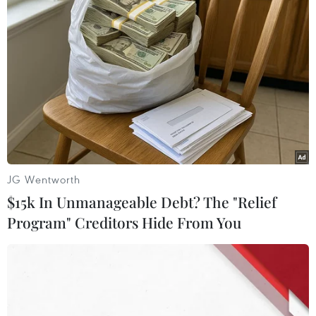
Lễ kỷ niệm diễn ra tại Quảng trường Thiên An Môn
sáng 1/7. Tổng Bí thư Tập Cận Bình đã có bài phát biểu
quan trọng, nêu bật những thành tựu của Đảng Cộng
sản Trung Quốc trong thế kỷ qua.
JG Wentworth
$15k In Unmanageable Debt? The "Relief
Program" Creditors Hide From You