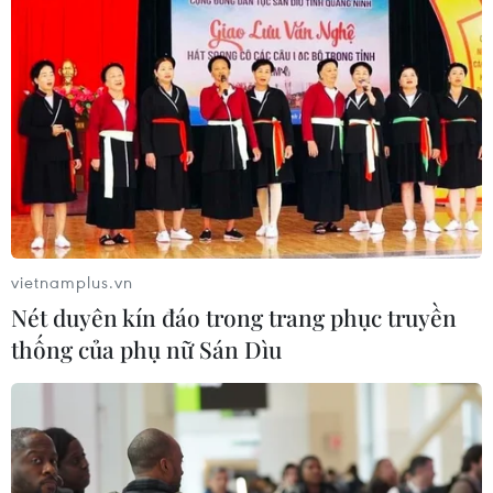
Hãng hàng không Air Premia của
Hàn Quốc nối lại đường bay
Incheon-TP Hồ Chí Minh
07/08/2026 04:28
Mở ra giai đoạn triển khai thực chất
quan hệ giữa Việt Nam và Australia
07/08/2026 01:27
vietnamplus.vn
Nét duyên kín đáo trong trang phục truyền
Ấn Độ thử thành công tên lửa đạn
thống của phụ nữ Sán Dìu
đạo Agni-4, tầm bắn 4.000 km
06/08/2026 23:17
Hàn Quốc tái khẳng định mục tiêu