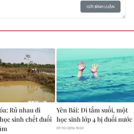
GỬI BÌNH LUẬN
a: Rủ nhau đi
Yên Bái: Đi tắm suối, một
 học sinh chết đuối
học sinh lớp 4 bị đuối nước
tâm
07/10/2016 15:03