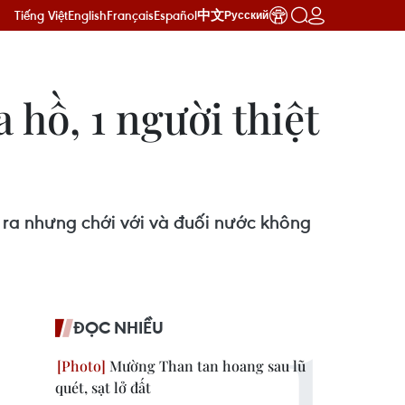
Tiếng Việt
English
Français
Español
中文
Русский
hồ, 1 người thiệt
eo ra nhưng chới với và đuối nước không
ĐỌC NHIỀU
Mường Than tan hoang sau lũ
quét, sạt lở đất