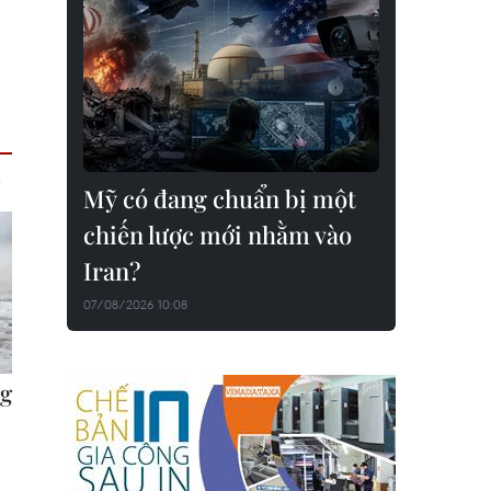
Mỹ có đang chuẩn bị một
chiến lược mới nhằm vào
Iran?
07/08/2026 10:08