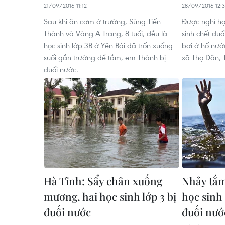
21/09/2016 11:12
28/09/2016 12:3
Sau khi ăn cơm ở trường, Sùng Tiến
Được nghỉ học
Thành và Vàng A Trang, 8 tuổi, đều là
sinh chết đu
học sinh lớp 3B ở Yên Bái đã trốn xuống
bơi ở hố nướ
suối gần trường để tắm, em Thành bị
xã Thọ Dân, 
đuối nước.
Hà Tĩnh: Sẩy chân xuống
Nhảy tắm
mương, hai học sinh lớp 3 bị
học sinh
đuối nước
đuối nướ