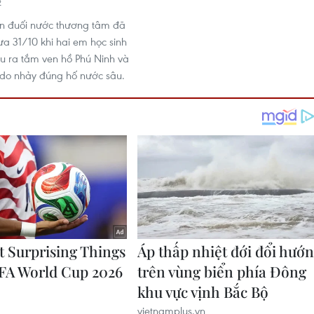
2
ạn đuối nước thương tâm đã
ưa 31/10 khi hai em học sinh
au ra tắm ven hồ Phú Ninh và
 do nhảy đúng hố nước sâu.