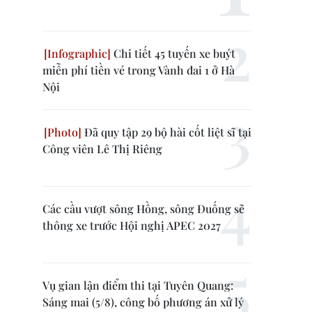
Chi tiết 45 tuyến xe buýt
miễn phí tiền vé trong Vành đai 1 ở Hà
Nội
Đã quy tập 29 bộ hài cốt liệt sĩ tại
Công viên Lê Thị Riêng
Các cầu vượt sông Hồng, sông Đuống sẽ
thông xe trước Hội nghị APEC 2027
Vụ gian lận điểm thi tại Tuyên Quang:
Sáng mai (5/8), công bố phương án xử lý