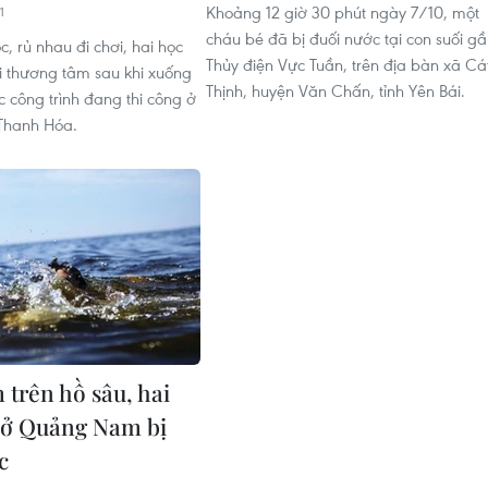
Khoảng 12 giờ 30 phút ngày 7/10, một
1
cháu bé đã bị đuối nước tại con suối g
, rủ nhau đi chơi, hai học
Thủy điện Vực Tuần, trên địa bàn xã Cá
ối thương tâm sau khi xuống
Thịnh, huyện Văn Chấn, tỉnh Yên Bái.
c công trình đang thi công ở
Thanh Hóa.
 trên hồ sâu, hai
 ở Quảng Nam bị
c