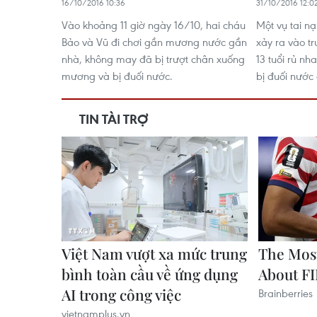
16/10/2016 10:36
31/10/2016 12:0
Vào khoảng 11 giờ ngày 16/10, hai cháu
Một vụ tai n
Bảo và Vũ đi chơi gần mương nước gần
xảy ra vào tr
nhà, không may đã bị trượt chân xuống
13 tuổi rủ nh
mương và bị đuối nước.
bị đuối nước