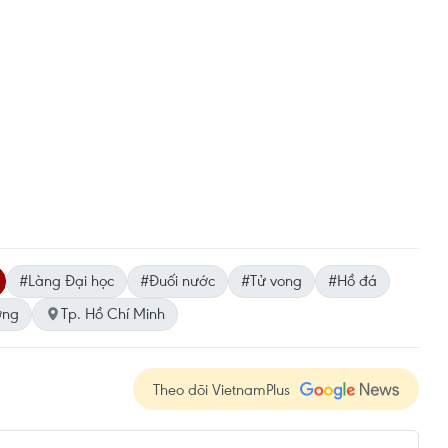
#Làng Đại học
#Đuối nước
#Tử vong
#Hồ đá
ơng
Tp. Hồ Chí Minh
Theo dõi VietnamPlus