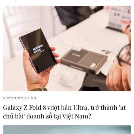
thêm 2 đối tượng để điều tra
10/07/2023 08:30
Liên quan đến vụ việc cô gái 18 tuổi bị mua, bán qua
tay nhiều lần, Cơ quan Cảnh sát điều tra Công an
huyện Đức Huệ, tỉnh Long An, đã khởi tố và bắt giữ
thêm 2 bị can điều tra.
vietnamplus.vn
Galaxy Z Fold 8 vượt bản Ultra, trở thành 'át
chủ bài' doanh số tại Việt Nam?