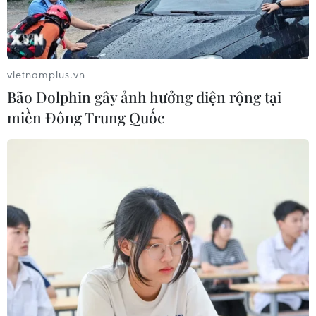
vietnamplus.vn
Bão Dolphin gây ảnh hưởng diện rộng tại
miền Đông Trung Quốc
Phá đường dây mua bán người dưới 16
tuổi và môi giới mại dâm liên tỉnh
02/07/2023 03:44
Lực lượng công an các địa phương Lào Cai, Hà Nội,
Thừa Thiên-Huế vừa triệt phá đường dây mua bán
người dưới 16 tuổi và tổ chức hoạt động mại dâm liên
tỉnh với phương thức, thủ đoạn rất tinh vi.