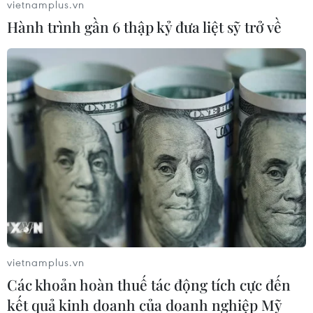
vietnamplus.vn
tỉnh Vĩnh Phúc tiếp nhận đơn tố giác tội phạm của người
Hành trình gần 6 thập kỷ đưa liệt sỹ trở về
dân về việc cháu T.T.N.H bị một nhóm đối tượng đưa đi
bán làm nhân viên phục vụ quán hát.
vietnamplus.vn
Các khoản hoàn thuế tác động tích cực đến
kết quả kinh doanh của doanh nghiệp Mỹ
Vụ buôn bán người ở Long An: Khởi tố