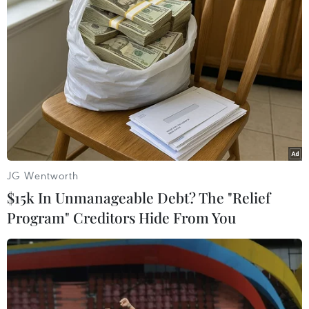
(TTXVN/Vietnam+)
JG Wentworth
$15k In Unmanageable Debt? The "Relief
Program" Creditors Hide From You
#Mua bán người
#Công an tỉnh Bình Dương
#Nữ tiếp viên
Bình Dương
Tp. Hồ Chí Minh