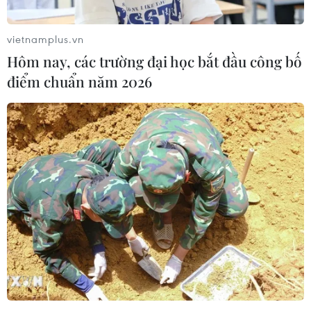
vietnamplus.vn
Hôm nay, các trường đại học bắt đầu công bố
điểm chuẩn năm 2026
Bắt tạm giam 7 đối tượng hiếp dâm và
mua bán người dưới 16 tuổi
05/07/2023 13:23
Ngày 21/3/2023, Cơ quan Cảnh sát điều tra Công an