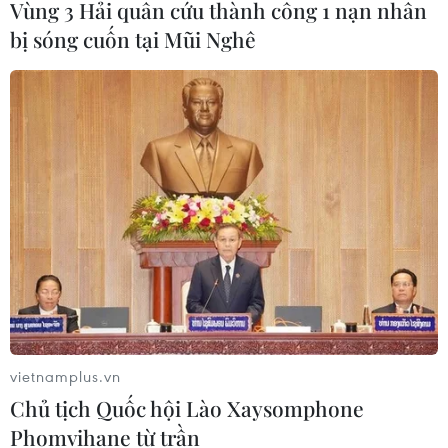
Vùng 3 Hải quân cứu thành công 1 nạn nhân
bị sóng cuốn tại Mũi Nghê
TIN CÙNG CHUYÊN MỤC
Xây dựng hành lang pháp lý để tháo
gỡ điểm nghẽn, đưa công nghiệp văn
hóa phát triển
09/08/2026 05:26
Chuyển Bộ Công an thông tin 7 cá
nhân bán vàng không rõ nguồn gốc
vietnamplus.vn
08/08/2026 14:37
Chủ tịch Quốc hội Lào Xaysomphone
Phomvihane từ trần