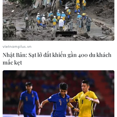
vietnamplus.vn
Nhật Bản: Sạt lở đất khiến gần 400 du khách
mắc kẹt