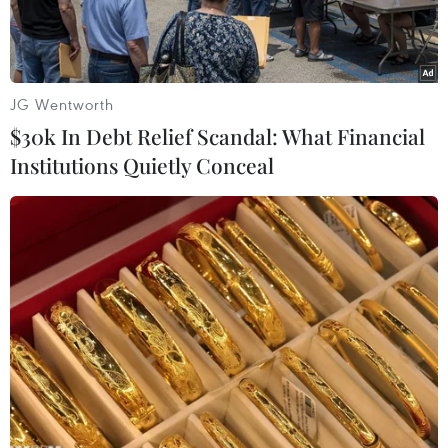
mua các nữ tiếp viên, sau đó “cướp” lại của các
đối tượng môi giới để bán cho các quán karaoke,
massage
JG Wentworth
$30k In Debt Relief Scandal: What Financial
Institutions Quietly Conceal
Đối tượng Đặng Công Tín.(Nguồn: Dân Trí)