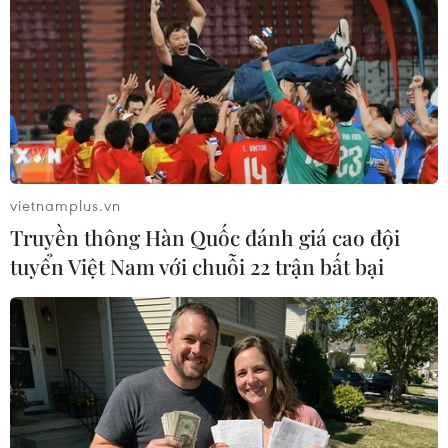
Theo dõi VietnamPlus
vietnamplus.vn
Truyền thông Hàn Quốc đánh giá cao đội
TIN LIÊN QUAN
tuyển Việt Nam với chuỗi 22 trận bất bại