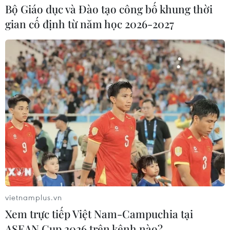
(GDP) của Anh đang giảm và sẽ tiếp tục giảm trong
Bộ Giáo dục và Đào tạo công bố khung thời
phần lớn hoặc thậm chí cả năm 2023.
gian cố định từ năm học 2026-2027
vietnamplus.vn
Xem trực tiếp Việt Nam-Campuchia tại
ASEAN Cup 2026 trên kênh nào?