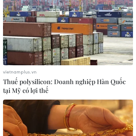
Hàn Quốc áp dụng ưu đãi thuế hỗ
trợ 6 ngành công nghiệp chiến lược
07/08/2026 10:21
Hạ tầng AI - động lực tăng trưởng
mới của Đông Nam Á
07/08/2026 10:19
vietnamplus.vn
Thuế polysilicon: Doanh nghiệp Hàn Quốc
VN-Index tăng hơn 3 điểm nhờ sức
tại Mỹ có lợi thế
bật nhóm dầu khí
07/08/2026 09:36
Tháo gỡ dứt điểm vướng mắc hiện