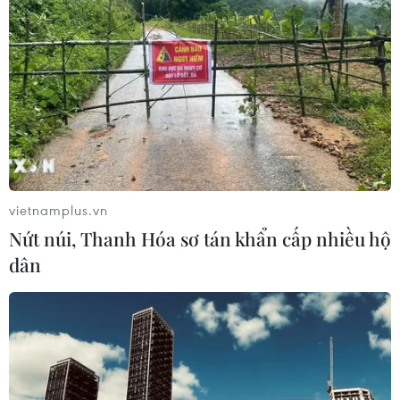
vietnamplus.vn
Nứt núi, Thanh Hóa sơ tán khẩn cấp nhiều hộ
dân