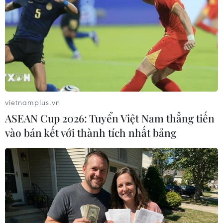
Tài chính công của Anh đã xấu đi kể từ tháng Ba, sau
khi xảy ra cuộc xung đột ở Ukraine, khiến triển vọng kinh
tế yếu hơn, chi phí đi vay cao hơn và chi tiêu công tăng.
vietnamplus.vn
ASEAN Cup 2026: Tuyển Việt Nam thẳng tiến
vào bán kết với thành tích nhất bảng