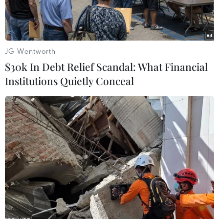
JG Wentworth
$30k In Debt Relief Scandal: What Financial
Institutions Quietly Conceal
Người dân mua sắm tại một siêu thị ở Walthamstow, Anh. (Ảnh:
AFP/TTXVN)
Bộ trưởng Tài chính Anh Jeremy Hunt ngày 27/1
đã bác bỏ những nhận định về sự suy giảm của
kinh tế Anh, đồng thời hứa hẹn Brexit sẽ là chất