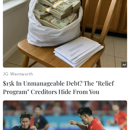
TIN LIÊN QUAN
JG Wentworth
$15k In Unmanageable Debt? The "Relief
Program" Creditors Hide From You
Anh xác nhận nền kinh tế chính thức rơi
vào tình trạng suy thoái
17/11/2022 13:08