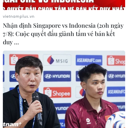
vietnamplus.vn
Nhận định Singapore vs Indonesia (20h ngày
7/8): Cuộc quyết đấu giành tấm vé bán kết
duy …
Kinh tế Anh suy giảm sâu hơn mức dự
kiến trong quý 3 năm 2022
23/12/2022 00:40
Nhà kinh tế học Gabriella Dickens nhận định Anh sẽ
hứng chịu cuộc suy thoái sâu nhất trong số các nền kinh
tế tiên tiến vào năm 2023 do mức độ nghiêm trọng của
những hạn chế từ các chính sách tiền tệ.