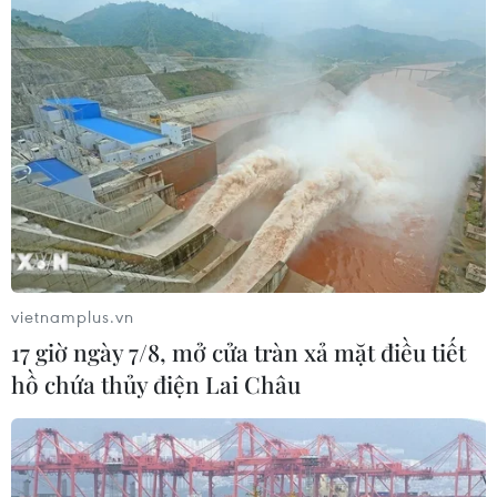
Đồng Nai cần chuyển dịch thu hút
đầu tư sang tổ chức chuỗi giá trị
07/08/2026 11:18
Hà Tĩnh chấp thuận chủ trương đầu
tư loạt dự án điện gió trên 7.800 tỷ
đồng
07/08/2026 10:33
vietnamplus.vn
Có 50 cơ sở kiểm nghiệm được GACC
17 giờ ngày 7/8, mở cửa tràn xả mặt điều tiết
chấp nhận phục vụ xuất khẩu mít,
hồ chứa thủy điện Lai Châu
sầu riêng
07/08/2026 10:27