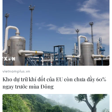
vietnamplus.vn
Kho dự trữ khí đốt của EU còn chưa đầy 60%
ngay trước mùa Đông