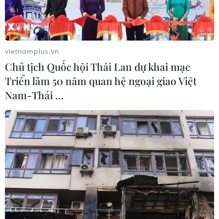
vietnamplus.vn
Chủ tịch Quốc hội Thái Lan dự khai mạc
Triển lãm 50 năm quan hệ ngoại giao Việt
Nam-Thái …
Tổng thống lâm thời Bolivia Jeanine Áñez. (Nguồn: AFP/TTXVN)
Ngày 28/11, chính phủ của Tổng thống lâm thời
Bolivia Jeanine Áñez đã hủy sắc lệnh cho phép
quân đội tham gia giữ trật tự công cộng và miễn