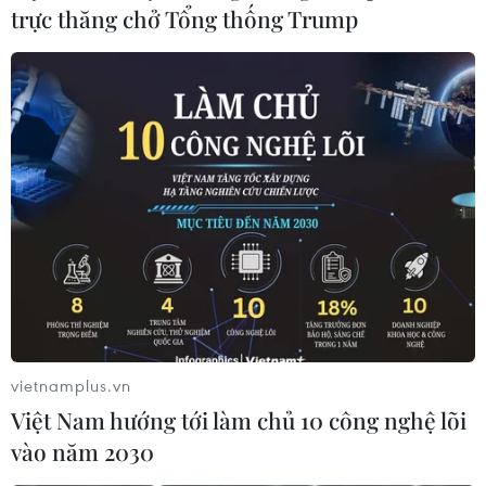
trực thăng chở Tổng thống Trump
Chính phủ tạm quyền Bolivia bổ nhiệm
đại sứ tại Mỹ sau 11 năm
27/11/2019 00:07
Ngoại trưởng chính quyền lâm thời Bolivia Karen
Longaric thông báo trên mạng xã hội Twitter về quyền
định bổ nhiệm ông Walter Oscar Serrate Cuellar làm
Đại sứ của nước này tại Mỹ.
vietnamplus.vn
Việt Nam hướng tới làm chủ 10 công nghệ lõi
vào năm 2030