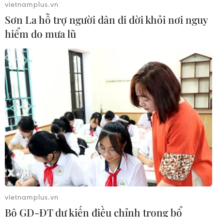
vietnamplus.vn
cảnh báo trước khả năng Mỹ tấn
Sơn La hỗ trợ người dân di dời khỏi nơi nguy
công toàn diện Iran
hiểm do mưa lũ
02/08/2026 04:00
Venezuela: Chính phủ và phe đối lập
thống nhất khởi động đối thoại trực
tiếp
02/08/2026 03:45
Mỹ: Nổ súng tại nhà hàng ở bang
Idaho gây thương vong
02/08/2026 02:27
vietnamplus.vn
Xem thêm
Bộ GD-ĐT dự kiến điều chỉnh trong bổ