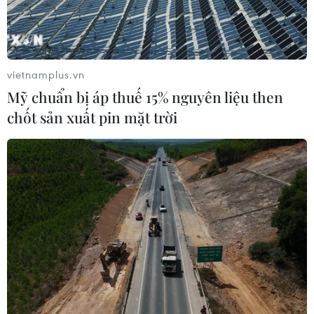
vietnamplus.vn
Mỹ chuẩn bị áp thuế 15% nguyên liệu then
chốt sản xuất pin mặt trời