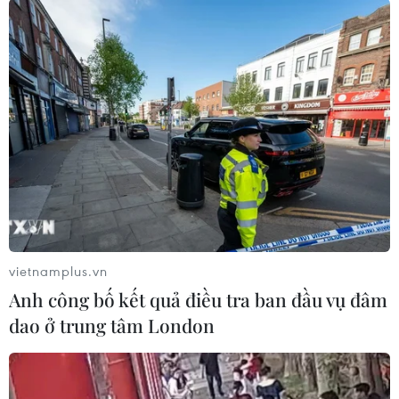
Bolivia./.
(TTXVN/Vietnam+)
vietnamplus.vn
Anh công bố kết quả điều tra ban đầu vụ đâm
dao ở trung tâm London
#Evo Morales
#Tình hình Bolivia
#Quan hệ ngoại giao