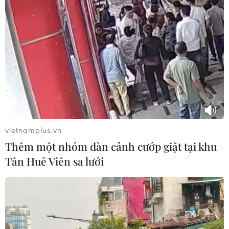
#Dải Gaza
#Miễn thị thực
Bolivia
Theo dõi VietnamPlus
vietnamplus.vn
Thêm một nhóm dàn cảnh cướp giật tại khu
TIN LIÊN QUAN
Tân Huê Viên sa lưới