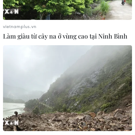
Mỹ: Xả súng tại nhà hàng ở bang
Idaho khiến 10 người thương vong
02/08/2026 11:17
vietnamplus.vn
Làm giàu từ cây na ở vùng cao tại Ninh Bình
Mỹ: Gian lận Medicaid làm dấy lên
tranh luận về quản lý ngân sách y tế
02/08/2026 08:23
Thẩm phán Mỹ tiếp tục tạm hoãn kế
hoạch chấm dứt bảo vệ công dân
Somalia
02/08/2026 06:59
Toàn cảnh thế giới: Israel