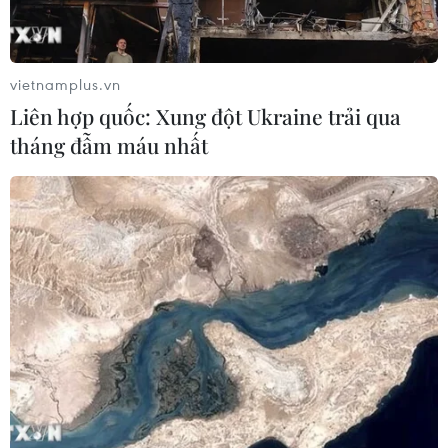
trừ trách nhiệm hình sự đối với lực lượng này
cũng như cảnh sát khi thực hiện hành động tự
vệ và các nhiệm vụ trong trường hợp cần thiết.
vietnamplus.vn
Truyền thông khu vực cho hay trong thông cáo
Liên hợp quốc: Xung đột Ukraine trải qua
báo chí, bà Jeanine Áñez cho biết bà đã hủy sắc
tháng đẫm máu nhất
lệnh 4078 quy định miễn truy cứu trách nhiệm
hình sự đối với các lực lượng vũ trang tham gia
ngăn chặn các cuộc biểu tình tại nước này.
Sắc lệnh được ban hành vào ngày 14/11 vừa qua
trong bối cảnh diễn ra các cuộc biểu tình ủng hộ
cựu Tổng thống Evo Morales.
Sắc lệnh này vấp phải sự phản đối mạnh của
ông Morales cũng như sự chỉ trích của dư luận
quốc tế.