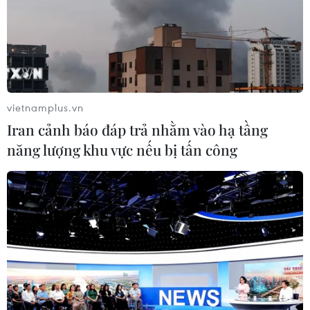
vietnamplus.vn
Iran cảnh báo đáp trả nhằm vào hạ tầng
năng lượng khu vực nếu bị tấn công
Quốc hội lưỡng viện Bolivia thông qua dự
luật tổ chức bầu cử mới
24/11/2019 04:28
Dự luật không cho phép người từng giữ chức tổng thống
2 nhiệm kỳ được tái tranh cử vị trí người đứng đầu đất
nước, đồng nghĩa với việc cựu Tổng thống Morales sẽ
không thể ứng cử trong cuộc bầu cử tới.