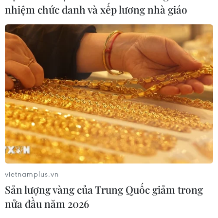
nhiệm chức danh và xếp lương nhà giáo
CƠ QUAN CHỦ QUẢN: THÔNG TẤN XÃ VIỆT NAM
Tổng Biên tập: TRẦN TIẾN DUẨN
Phó Tổng Biên tập: NGUYỄN THỊ TÁM, KHÚC THANH
THỦY
Sở hữu trí tuệ
Quy định sử dụng
RSS
Hỗ trợ
Ngôn ngữ
TTXVN
vietnamplus.vn
Sản lượng vàng của Trung Quốc giảm trong
Dịch vụ tin
Quảng cáo
nửa đầu năm 2026
Liên hệ