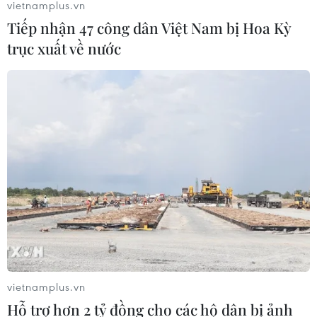
vietnamplus.vn
05/08/2026 23:16
Tiếp nhận 47 công dân Việt Nam bị Hoa Kỳ
trục xuất về nước
Hội đồng Bảo an đánh giá về mối đe
dọa của IS đối với hòa bình, an ninh
quốc tế
05/08/2026 23:15
Mỹ hoàn trả khoảng 100 tỷ USD thuế
quan sau phán quyết của Tòa án Tối
cao
05/08/2026 22:58
Tổng Bí thư, Chủ tịch nước tiếp Tư
vietnamplus.vn
lệnh Bộ Chỉ huy Thái Bình Dương
Hỗ trợ hơn 2 tỷ đồng cho các hộ dân bị ảnh