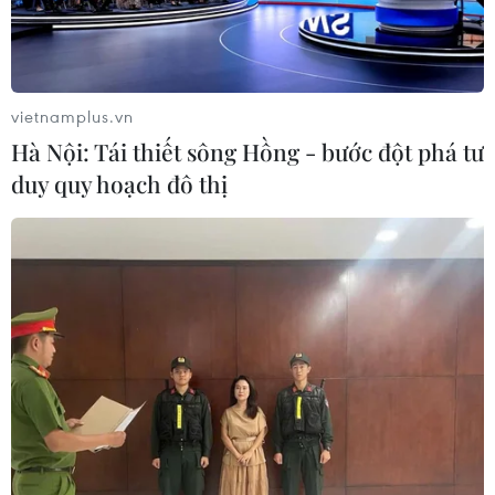
vietnamplus.vn
Hà Nội: Tái thiết sông Hồng - bước đột phá tư
duy quy hoạch đô thị
Tổng thống lâm thời tại Bolivia ký ban
hành luật tổ chức tổng tuyển cử
25/11/2019 00:49
Tổng thống lâm thời tự xưng của Bolivia Jeanine Áñez