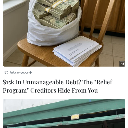
Động đất mạnh làm rung chuyển
nhiều khu vực tại Ai Cập
03/08/2026 03:11
90 người thiệt mạng trong khủng
hoảng di cư tại Ceuta
JG Wentworth
02/08/2026 23:08
$15k In Unmanageable Debt? The "Relief
Program" Creditors Hide From You
Giao tranh tại Sudan leo thang, hàng
chục dân thường thương vong
31/07/2026 11:24