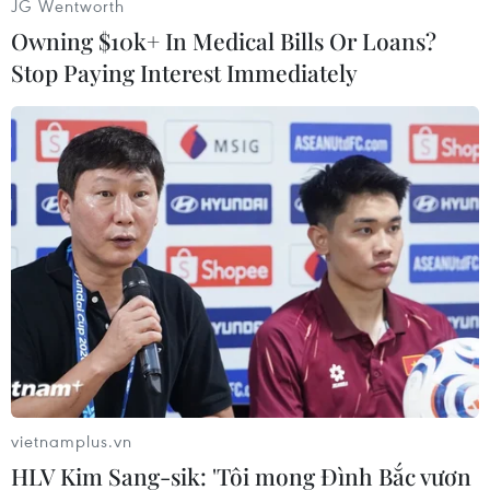
(Vietnam+)
JG Wentworth
Owning $10k+ In Medical Bills Or Loans?
Stop Paying Interest Immediately
#Ai Cập
#Nổ bom
#Trụ sở tình báo quân đội
#Người bị thương
Ai Cập
Áo
vietnamplus.vn
HLV Kim Sang-sik: 'Tôi mong Đình Bắc vươn