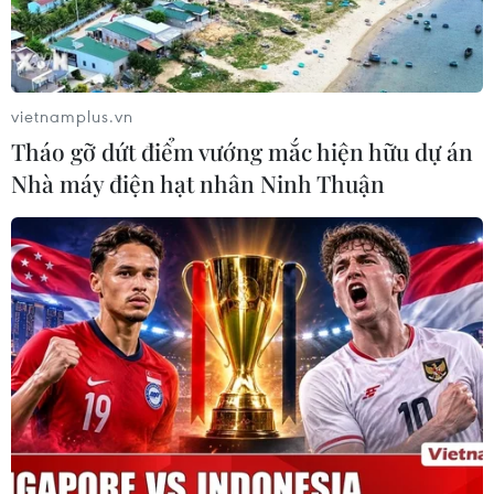
Thường trực Ban Bí thư Trần
Cẩm Tú tiếp Tổng Thư ký Đảng
CNDD-FDD Burundi
29/07/2026 08:24
vietnamplus.vn
Tháo gỡ dứt điểm vướng mắc hiện hữu dự án
Tăng cường quan hệ đoàn kết, hợp
Nhà máy điện hạt nhân Ninh Thuận
tác song phương Việt Nam-Burundi
28/07/2026 14:17
Thảm sát tại Tây Bắc Nigeria khiến ít
nhất 30 người thiệt mạng
27/07/2026 22:54
AfDB cảnh báo "siêu" El Nino có thể