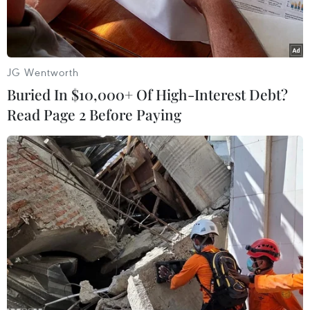
sở cơ quan tình báoquân đội Ai Cập ở Ismailia,
phía Đông Bắc thủ đô Cairo.
Tin cho hay sức ép từ vụ nổ đã khiến một phần
JG Wentworth
tường của tòa nhà bị sập.
Buried In $10,000+ Of High-Interest Debt?
Read Page 2 Before Paying
[Ai Cập: Đánh bom liều chết nhằm vào cơ sở
tình báo]
Giới chức an ninh Ai Cập cho biết hai vụ đánh
bom liên tiếp nhằm vào cơ sở quânđội ở thành
phố Rafah, thuộc khu vực Bắc Sinai ngày 11/9
đã làm ít nhất 5binh sỹ thiệt mạng và hàng chục
người bị thương, trong đó có 7 dân thường.
Vụ tấn công xảy ra vài ngày sau khi một nhóm