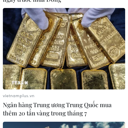
Dịch tả bùng phát nghiêm trọng tại
Nigeria, hàng trăm người tử vong
23/07/2026 07:23
Dịch Ebola: Số ca tử vong ở châu Phi
tăng lên hơn 1.000 người
22/07/2026 22:56
vietnamplus.vn
Tỷ phú Bill Gates nhấn mạnh tầm
Ngân hàng Trung ương Trung Quốc mua
quan trọng của đầu tư vào con người
thêm 20 tấn vàng trong tháng 7
và công nghệ
22/07/2026 06:02