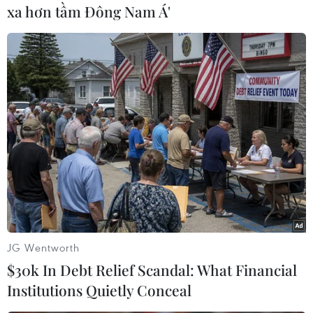
xa hơn tầm Đông Nam Á'
Theo dõi VietnamPlus
TIN CÙNG CHUYÊN MỤC
Giao tranh dữ dội ở miền Tây Libya,
nhiều tù nhân vượt ngục
05/08/2026 05:58
JG Wentworth
$30k In Debt Relief Scandal: What Financial
Lở đất tại Ethiopia khiến ít nhất 14
Institutions Quietly Conceal
người thiệt mạng