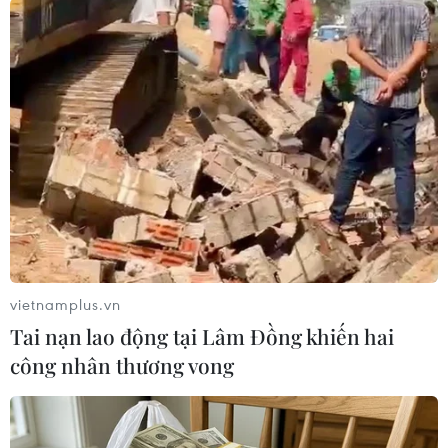
#Người tị nạn
#Tổng thống đắc cử Jair Bolsonaro
#tin tức thời sự
#tin tức hot
#thời sự thế giới
#VietnamPlus
Brazil
Theo dõi VietnamPlus
vietnamplus.vn
Tai nạn lao động tại Lâm Đồng khiến hai
TIN LIÊN QUAN
công nhân thương vong