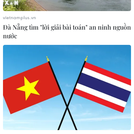
vietnamplus.vn
Đà Nẵng tìm "lời giải bài toán" an ninh nguồn
nước
CƠ QUAN CHỦ QUẢN: THÔNG TẤN XÃ VIỆT NAM
Tổng Biên tập: TRẦN TIẾN DUẨN
Phó Tổng Biên tập: NGUYỄN THỊ TÁM, KHÚC THANH
THỦY
Sở hữu trí tuệ
Quy định sử dụng
RSS
Hỗ trợ
Ngôn ngữ
TTXVN
Dịch vụ tin
Quảng cáo
Liên hệ