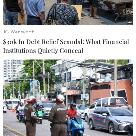
JG Wentworth
$30k In Debt Relief Scandal: What Financial
Institutions Quietly Conceal
Người di cư Trung Mỹ chờ xin tị nạn vào Mỹ tại Ciudad Juarez,
biên giới Mỹ-Mexico ngày 3/12/2018. (Ảnh: AFP/TTXVN)
Ngày 11/12, Bộ trưởng Ngoại giao được đề cử
của Brazil Ernesto Fraga Araujo cho biết nước
này sẽ rút khỏi Hiệp ước Di cư Toàn cầu của
Liên hợp quốc ngay sau khi Tổng thống đắc cử