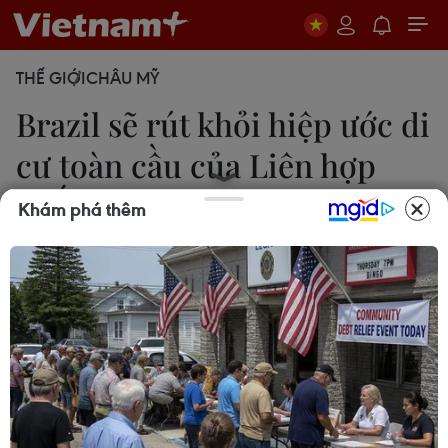
THẾ GIỚI
CHÂU MỸ
Brazil sẽ rút khỏi hiệp ước di
cư toàn cầu của Liên hợp
quốc
Khám phá thêm
Lê Hiền
12/12/2018 02:24
Bộ trưởng Ngoại giao Brazil cho rằng hiệp ước này
là một “văn kiện không phù hợp” để đối phó với
vấn đề di cư và các quốc gia cần tự đưa ra các
chính sách của riêng mình.