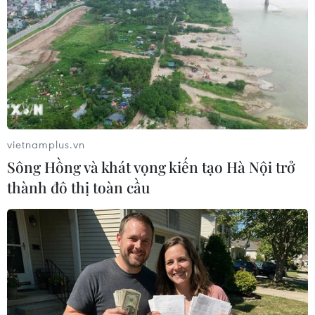
vietnamplus.vn
Sông Hồng và khát vọng kiến tạo Hà Nội trở
thành đô thị toàn cầu
Bulgaria sẽ không tham gia Hiệp ước toàn
cầu về di cư của LHQ
05/12/2018 23:13
Bulgaria nêu rõ vào thời điểm hiện tại, nước này tin rằng