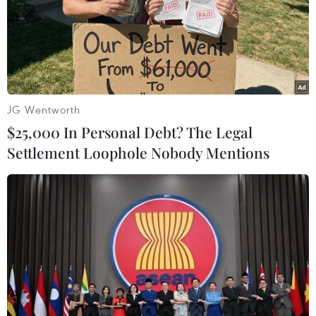
quyết định không tham gia Hiệp ước Toàn cầu về Di cư
an toàn, trật tự và đều đặn sẽ "bảo vệ tối đa lợi ích của
đất nước và người dân."
JG Wentworth
$25,000 In Personal Debt? The Legal
Settlement Loophole Nobody Mentions
Vấn đề người di cư: Thủ tướng Merkel kêu