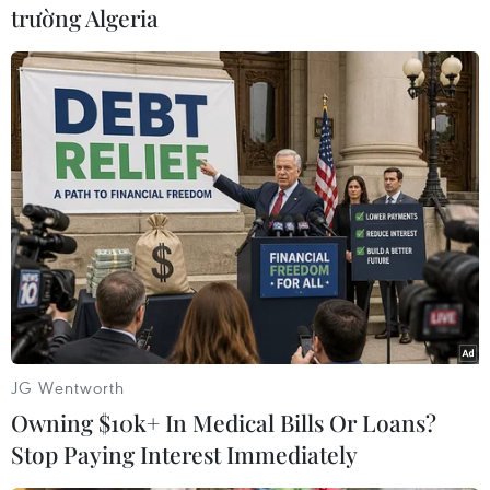
chuẩn Hiệp ước Di cư toàn cầu hôm 10/12 vừa
trường Algeria
qua tại Marrakech, Maroc./.
(TTXVN/Vietnam+)
JG Wentworth
Owning $10k+ In Medical Bills Or Loans?
Stop Paying Interest Immediately
#Việc làm
#Hiệp ước di cư toàn cầu
#Twitter