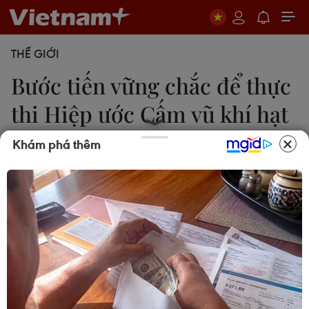
THẾ GIỚI
Bước tiến vững chắc để thực
thi Hiệp ước Cấm vũ khí hạt
nhân
Khám phá thêm
29/10/2020 05:22
Hiệp ước Cấm vũ khí hạt nhân (TPNW), được
thông qua vào năm 2017, đã được nhiều nước lần
lượt phê chuẩn bất chấp sự phản đối của các
cường quốc hạt nhân lớn.