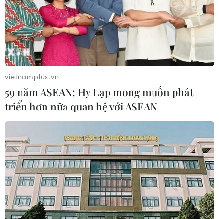
Hiệp ước Cấm vũ khí hạt nhân của LHQ đã
đủ điều kiện có hiệu lực
25/10/2020 01:22
Trong một thông cáo, Chủ tịch Ủy ban Chữ thập Đỏ
Quốc tế (ICRC), ông Peter Maurer tuyên bố sự kiện này
vietnamplus.vn
là “chiến thắng của nhân loại và hứa hẹn một tương lai
59 năm ASEAN: Hy Lạp mong muốn phát
an toàn hơn.”
triển hơn nữa quan hệ với ASEAN