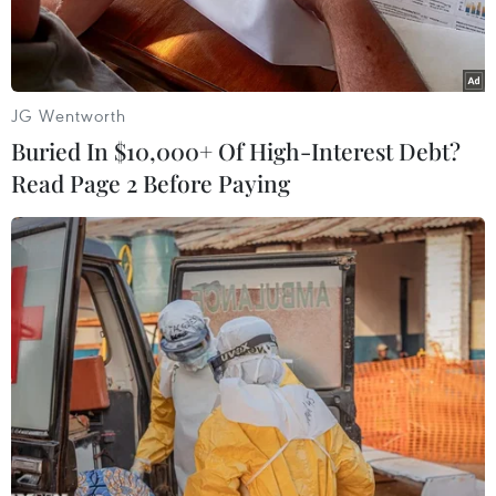
JG Wentworth
Buried In $10,000+ Of High-Interest Debt?
Read Page 2 Before Paying
Hiệp ước Cấm vũ khí hạt nhân (TPNW) của Liên hợp quốc.
(Nguồn: ploughshares.org)
Theo Kyodo/AP, bất chấp sự phản đối của Mỹ
cùng các đồng minh và nhiều cường quốc hạt
nhân khác, Hiệp ước Cấm vũ khí hạt nhân
(TPNW) đang ghi nhận những bước tiến vững