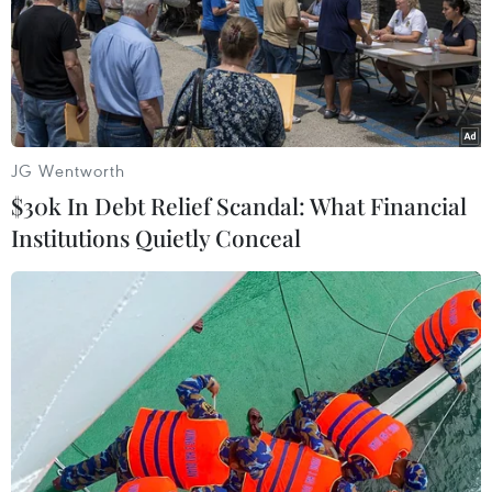
Bà nhấn mạnh: “Họ chẳng có cơ sở thực tế nào
để biện minh cho điều đó. Hiệp ước Không phổ
biến hạt nhân là nhằm ngăn ngừa sự tràn lan
của vũ khí hạt nhân và loại trừ vũ khí hạt nhân,
và hiệp ước này thực thi những điều đó. Không
lý nào Hiệp ước Không phổ biến hạt nhân lại bị
JG Wentworth
suy yếu bởi việc cấm vũ khí hạt nhân. Đó là mục
$30k In Debt Relief Scandal: What Financial
đích cuối cùng của Hiệp ước Không phổ biến."
Institutions Quietly Conceal
Theo bà, việc chính quyền Tổng thống Mỹ
Trump gây sức ép lên các quốc gia để họ phải
rút khỏi một hiệp ước được Liên hợp quốc ủng
hộ là một hành động chưa từng thấy trong các
mối quan hệ quốc tế.
TPNW được Đại hội đồng Liên hợp quốc gồm
193 thành viên thông qua vào ngày 7/7/2017 với