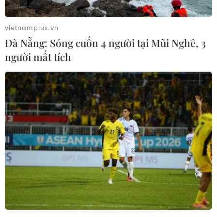
hạt nhân./.
vietnamplus.vn
(Vietnam+)
Đà Nẵng: Sóng cuốn 4 người tại Mũi Nghê, 3
người mất tích
#Cấm vũ khí hạt nhân
#Cấm hạt nhân