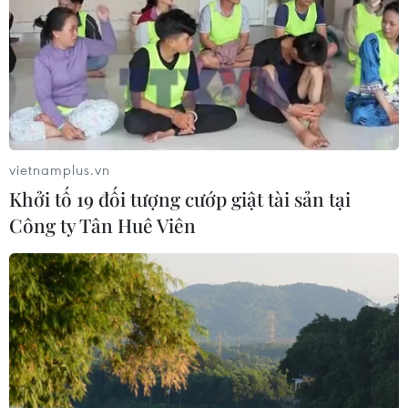
Cộng hòa Dân chủ Congo ghi nhận
hơn 300 trẻ em tử vong do Ebola
08/08/2026 15:21
vietnamplus.vn
Thượng viện Mỹ thông qua luật ngân
Khởi tố 19 đối tượng cướp giật tài sản tại
sách tránh nguy cơ chính phủ đóng
Công ty Tân Huê Viên
cửa
08/08/2026 13:31
Tổng Bí thư, Chủ tịch nước Tô Lâm
lên đường thăm cấp Nhà nước
Australia và New Zealand
08/08/2026 12:52