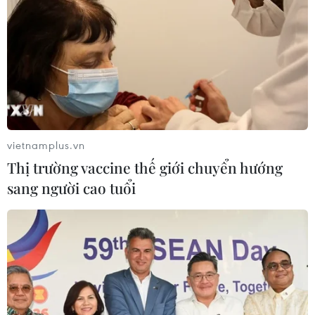
Đại sứ Đặng Đình Quý, Trưởng Phái đoàn thường trực
Việt Nam tại Liên hợp quốc khẳng định ASEAN ủng hộ
các nỗ lực quốc tế về chống phổ biến và giải trừ quân
bị các loại vũ khí hủy diệt hàng loạt
vietnamplus.vn
Thị trường vaccine thế giới chuyển hướng
sang người cao tuổi