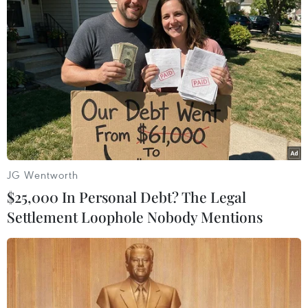
Trong bức thư Mỹ gửi đến những nước này mà
AP có được, Washington cho biết 5 cường quốc
hạt nhân đầu tiên là Mỹ, Nga, Trung Quốc, Anh
và Pháp - cùng với các đồng minh NATO của Mỹ
đều nhất trí phản đối những “tác dụng ngược”
của hiệp ước này.
Beatrice Fihn, chủ nhân giải Nobel Hòa bình
năm 2017 tiết lộ với AP hôm 20/10 rằng một số
nguồn tin ngoại giao đã xác nhận họ cùng
JG Wentworth
những nước đã phê chuẩn TPNW đã nhận được
$25,000 In Personal Debt? The Legal
thư của Mỹ đề nghị họ rút lại sự ủng hộ này.
Settlement Loophole Nobody Mentions
Mỹ nói rằng hiệp ước này đang “đi ngược lại
quy trình kiểm tra và giải giáp vũ khí hạt nhân
và rất nguy hiểm” với Hiệp ước Không phổ biến
hạt nhân đã có tuổi đời một nửa thế kỷ và được