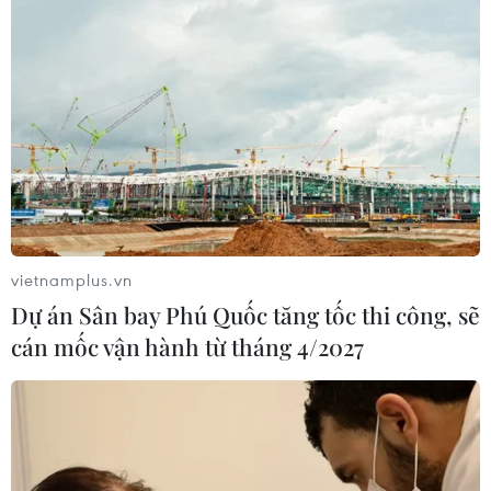
giận và cả nỗi sợ hãi gặm nhấm.
vietnamplus.vn
Dự án Sân bay Phú Quốc tăng tốc thi công, sẽ
cán mốc vận hành từ tháng 4/2027
Việt Nam: ASEAN chống phổ biến và giải
trừ quân bị vũ khí hủy diệt
09/10/2020 23:39