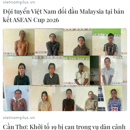
vietnamplus.vn
#Hội đồng Bảo an
#Nobel Hòa bình
#Vũ khí hạt nhân
Đội tuyển Việt Nam đối đầu Malaysia tại bán
kết ASEAN Cup 2026
Theo dõi VietnamPlus
TIN LIÊN QUAN
vietnamplus.vn
Cần Thơ: Khởi tố 19 bị can trong vụ dàn cảnh