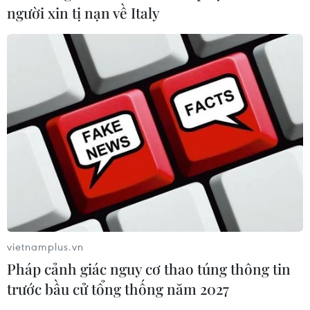
Tỉnh phân loại cấp độ dịch COVID-19 để áp dụng các
người xin tị nạn về Italy
biện pháp hành chính “Thích ứng an toàn, linh hoạt,
kiểm soát hiệu quả dịch COVID-19” đối với cấp huyện
và cấp xã.
vietnamplus.vn
Pháp cảnh giác nguy cơ thao túng thông tin
trước bầu cử tổng thống năm 2027