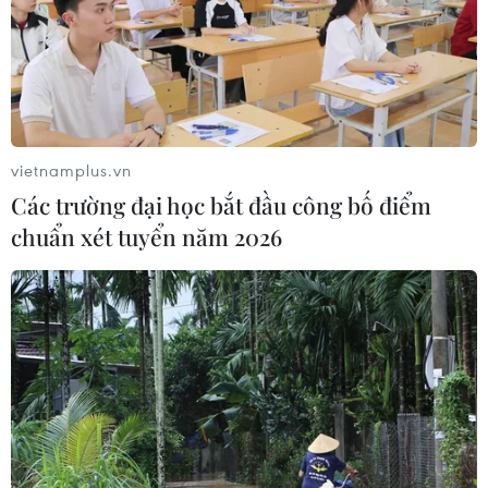
Thanh Hóa có 58 ca nhiễm mới, 10 ca liên
quan đến trường tiểu học
20/11/2021 11:16
vietnamplus.vn
Trên địa bàn thành phố Thanh Hóa đã xuất hiện 4 ổ
Các trường đại học bắt đầu công bố điểm
dịch phức tạp gồm: Khu công nghiệp Hoàng Long,
chuẩn xét tuyển năm 2026
Công ty giầy Roll Sport Việt Nam, Công ty giầy Aleron
Việt Nam, Trường Tiểu học Hoàng Hoa Thám.