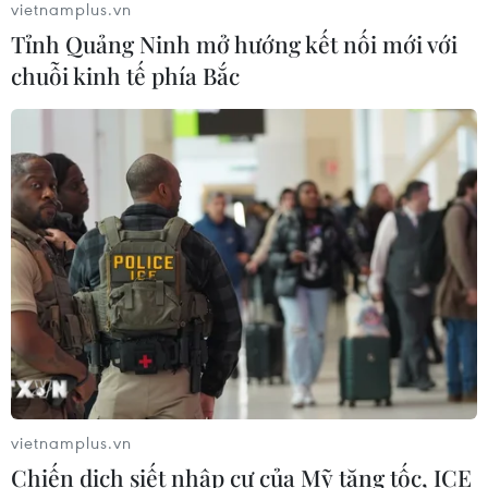
vietnamplus.vn
08/08/2026 10:28
Tỉnh Quảng Ninh mở hướng kết nối mới với
chuỗi kinh tế phía Bắc
Cuộc tìm kiếm và vá lại những 'trái
tim lỗi '
07/08/2026 04:03
Hà Nội cảnh báo về việc sử dụng tế
bào gốc trong khám chữa bệnh, làm
đẹp
07/08/2026 03:03
Thắp lên hy vọng cho bệnh nhân
vietnamplus.vn
nghèo từ 'phòng khám 0 đồng' ở An
Chiến dịch siết nhập cư của Mỹ tăng tốc, ICE
Giang