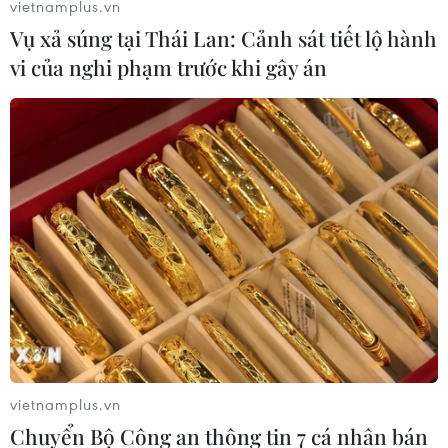
vietnamplus.vn
Vụ xả súng tại Thái Lan: Cảnh sát tiết lộ hành
vi của nghi phạm trước khi gây án
(Vietnam+)
vietnamplus.vn
Chuyển Bộ Công an thông tin 7 cá nhân bán