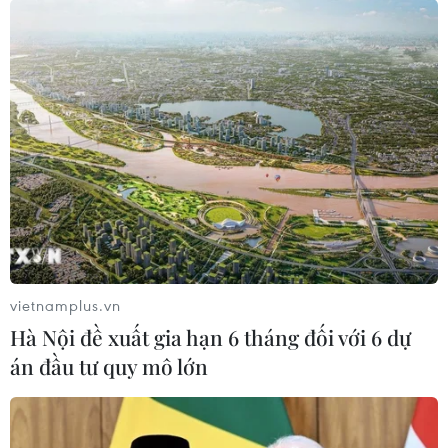
Lạng Sơn
Lào Cai
Lâm Đồng
Long An
Nam Định
Ninh Bình
Ninh Thuận
Nghệ An
Phú Thọ
Phú Yên
Quảng Bình
Quảng Nam
Quảng Ngãi
Quảng Trị
Sóc Trăng
Sơn La
Tây Ninh
Tiền Giang
Tp. Hồ Chí Minh
TP. Huế
Tuyên Quang
Thái Bình
Thái Nguyên
Thanh Hóa
Trà Vinh
Vĩnh Long
Vĩnh Phúc
Yên Bái
Đắk Nông
Hậu Giang
Điện Biên
vietnamplus.vn
Hà Nội đề xuất gia hạn 6 tháng đối với 6 dự
án đầu tư quy mô lớn
Theo dõi VietnamPlus