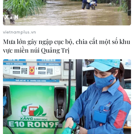
vietnamplus.vn
Mưa lớn gây ngập cục bộ, chia cắt một số khu
vực miền núi Quảng Trị
Số ca mắc COVID-19 tăng cao, tỉnh Bình
Phước có 8 xã ở cấp độ 4
24/11/2021 07:40
Tỉnh Bình Phước xây dựng các kịch bản ứng phó với
diễn biến mới của dịch khi số ca mắc tăng cao mỗi
ngày, xây dựng thêm bệnh viện dã chiến, chuẩn bị
nguồn oxy dự phòng tại trung tâm y tế.