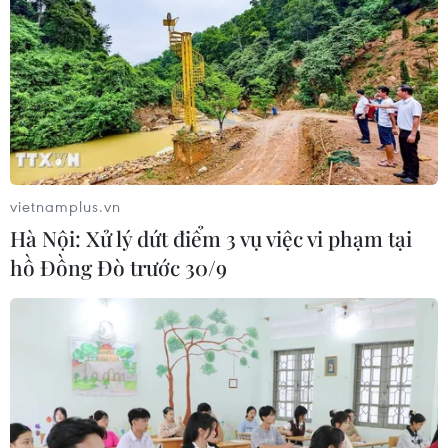
Đảo tập trung truy vết
20/11/2021 05:09
Từ khi phát hiện trường hợp trên, cơ quan chức năng
Côn Đảo đã tiến hành giám sát, theo dõi. Do người này
đã tiêm ngừa 2 mũi vaccine nên thực hiện theo dõi sức
khỏe tại nhà theo quy định.
vietnamplus.vn
Hà Nội: Xử lý dứt điểm 3 vụ việc vi phạm tại
hồ Đồng Đò trước 30/9