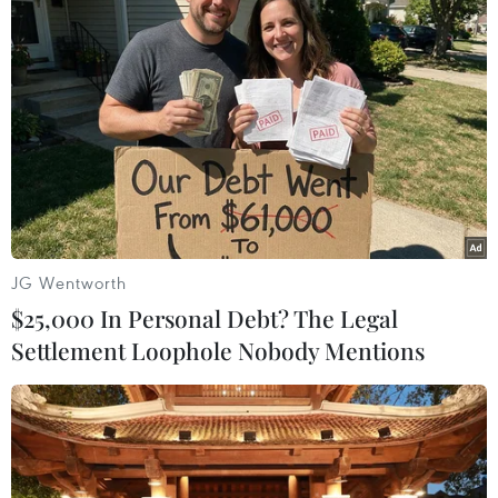
bố khỏi bệnh trong ngày là 16.088 ca. Tổng số ca
được điều trị khỏi là 974.724 ca.
Số bệnh nhân nặng đang điều trị là 6.413 ca,
trong đó thở ôxy qua mặt nạ: 4.284 ca; thở ôxy
dòng cao HFNC: 1.254 ca; thở máy không xâm
lấn: 186 ca; thở máy xâm lấn: 610 ca; ECMO: 12
ca.
Số bệnh nhân tử vong:
Từ 17h30 ngày 28/11 đến
JG Wentworth
17h30 ngày 29/11 ghi nhận 173 ca tử vong, trong
$25,000 In Personal Debt? The Legal
đó tại Thành phố Hồ Chí Minh (62) trong đó có
Settlement Loophole Nobody Mentions
11 ca từ các tỉnh chuyển đến như sau: Long An
(7), Bạc Liêu (1), Bến Tre (1), Quãng Ngãi (1),
Đồng Nai (1).
[Hải Phòng: Phát hiện 84 ca mắc COVID-19 tại