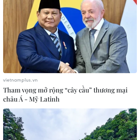
TIN LIÊN QUAN
vietnamplus.vn
Tham vọng mở rộng “cây cầu” thương mại
châu Á - Mỹ Latinh
Xuất hiện ca mắc COVID-19 đầu tiên, Côn