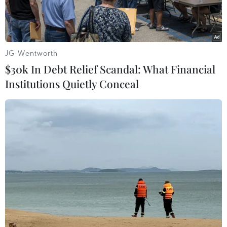
JG Wentworth
$30k In Debt Relief Scandal: What Financial
Institutions Quietly Conceal
Lấy mẫu xét nghiệm COVID-19. (Nguồn: TTXVN)
Theo bản tin của Bộ Y tế, trong 24 giờ qua, Việt
Nam ghi nhận 13.770 ca mắc mới COVID-19 tại
59 tỉnh, thành phố.
Trong ngày có 16.088 bệnh nhân được công bố