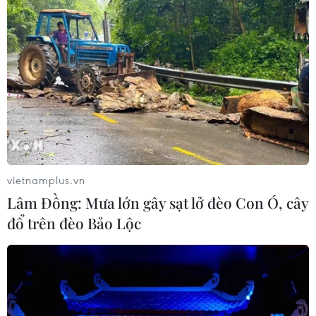
Giá vàng ngày 5/8: Bảng giá tại các công ty
vàng bạc đá quý
TIN LIÊN QUAN
vietnamplus.vn
Lâm Đồng: Mưa lớn gây sạt lở đèo Con Ó, cây
đổ trên đèo Bảo Lộc