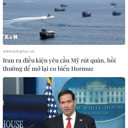
vietnamplus.vn
Iran ra điều kiện yêu cầu Mỹ rút quân, bồi
thường để mở lại eo biển Hormuz
TIN CÙNG CHUYÊN MỤC
Hàn Quốc và Đài Loan lần đầu tiên
vượt Nhật Bản về kim ngạch xuất