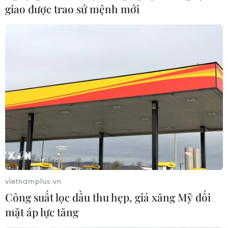
(TTXVN/Vietnam+)
giao được trao sứ mệnh mới
vietnamplus.vn
#Giá vàng
#Dự trữ vàng
#Ngân hàng trung ương
Công suất lọc dầu thu hẹp, giá xăng Mỹ đối
#Kinh tế toàn cầu
mặt áp lực tăng