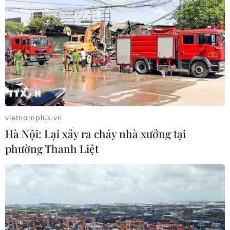
tư dự án hạ tầng công nghiệp phía
Đông Đắk Lắk
08/08/2026 01:45
Quốc hội thảo luận dự án Luật Dầu
khí (sửa đổi), bảo đảm an ninh năng
lượng
08/08/2026 01:33
vietnamplus.vn
Hà Nội: Lại xảy ra cháy nhà xưởng tại
Việt Nam cần theo dõi chặt chẽ các
phường Thanh Liệt
biện pháp phòng vệ thương mại tại
Canada
08/08/2026 00:39
Libya tiến gần hơn tới mục tiêu khai