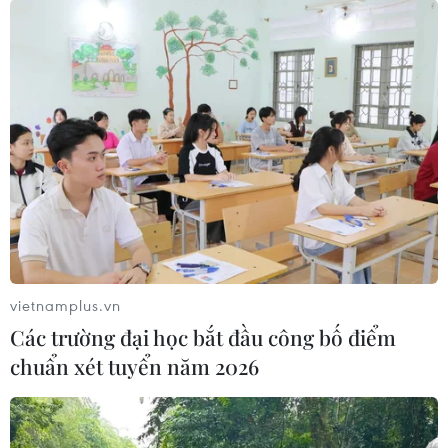
Theo dõi VietnamPlus
Giá vàng
Dữ liệu việc làm Mỹ mở thêm dư địa cho giá
vàng trong tuần qua
Giá vàng thế giới quay đầu giảm nhẹ do áp lực
chốt lời
vietnamplus.vn
Các trường đại học bắt đầu công bố điểm
Giá vàng tăng phiên thứ tư liên tiếp, chạm mức
cao nhất trong 7 tuần
chuẩn xét tuyển năm 2026
Giá vàng thế giới tăng mạnh nhất kể từ tháng
Hai