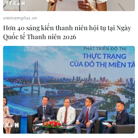
Nhật Bản, với 1.270 tỷ USD, trong khi Thụy Sĩ đứng thứ
ba, với 924 tỷ USD.
vietnamplus.vn
Hơn 40 sáng kiến thanh niên hội tụ tại Ngày
Quốc tế Thanh niên 2026