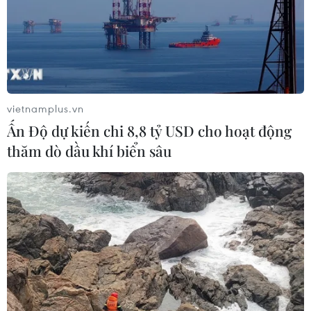
vietnamplus.vn
Ấn Độ dự kiến chi 8,8 tỷ USD cho hoạt động
Lượng vàng tích trữ của các ngân hàng
thăm dò dầu khí biển sâu
trung ương vượt xa dự báo
31/10/2023 15:03
Hội đồng Vàng Thế giới cho biết các quốc gia đã tăng
dự trữ vàng thêm 337 tấn trong ba tháng tính đến tháng
9/2023, con số này lớn hơn ước tính 103 tấn trước đó
của Hội đồng.