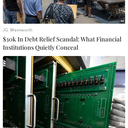
JG Wentworth
$30k In Debt Relief Scandal: What Financial
Institutions Quietly Conceal
Kho dự trữ vàng tại trụ sở Ngân hàng trung ương Liban. (Ảnh:
AFP/TTXVN)
Cách đây 25 năm Ngân hàng trung ương Anh
(BoE) đã khởi động đợt bán vàng trong lịch sử
để chuyển hướng đầu tư sang trái phiếu.