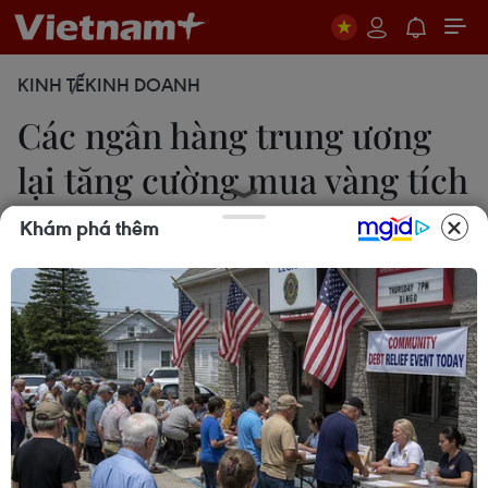
KINH TẾ
KINH DOANH
Các ngân hàng trung ương
lại tăng cường mua vàng tích
trữ
Khám phá thêm
Trà My
16/05/2024 01:26
Hội đồng Vàng Thế giới (WGC) cho biết trong quý
1/2024, các ngân hàng trung ương đã mua 290
tấn vàng, một khởi đầu mạnh mẽ nhất trong lịch
sử.