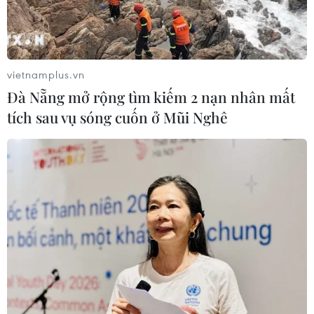
vietnamplus.vn
Đà Nẵng mở rộng tìm kiếm 2 nạn nhân mất
tích sau vụ sóng cuốn ở Mũi Nghê
Trung Quốc tiếp tục sở hữu dự trữ ngoại
hối và vàng lớn nhất thế giới
06/02/2023 10:45
Tính đến cuối tháng 12/2022, dự trữ ngoại hối và vàng
của Trung Quốc đạt 3.310 tỷ USD, đứng ngay sau là