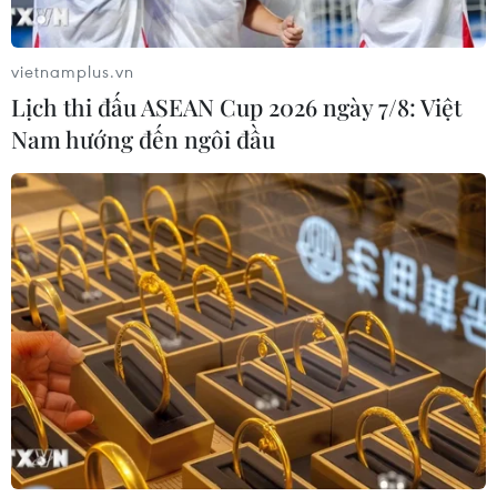
lục.
vietnamplus.vn
Lịch thi đấu ASEAN Cup 2026 ngày 7/8: Việt
Nam hướng đến ngôi đầu
Lực lượng dặc nhiệm Ai Cập và Mỹ diễn
tập chống khủng bố