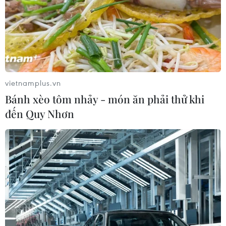
vietnamplus.vn
Bánh xèo tôm nhảy - món ăn phải thử khi
đến Quy Nhơn
TIN CÙNG CHUYÊN MỤC
Giao tranh dữ dội ở miền Tây Libya,