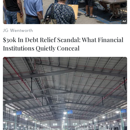
JG Wentworth
$30k In Debt Relief Scandal: What Financial
Institutions Quietly Conceal
Phiên họp của Đại hội đồng Afripol. (Ảnh: APS)
Ngày 3/10, kỳ họp thứ 3 Đại hội đồng của Cơ chế
hợp tác cảnh sát Liên minh châu Phi (Afripol)
đã kết thúc tại thủ đô Algiers của Algeria.
Phát biểu họp báo, uỷ viên phụ trách Hoà bình