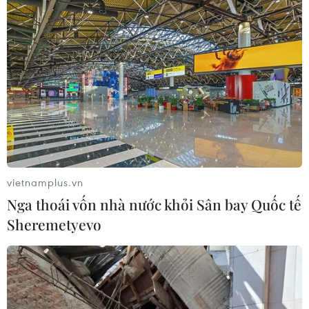
vietnamplus.vn
Nga thoái vốn nhà nước khỏi Sân bay Quốc tế
Sheremetyevo