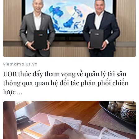
Theo dõi VietnamPlus
vietnamplus.vn
UOB thúc đẩy tham vọng về quản lý tài sản
TIN LIÊN QUAN
thông qua quan hệ đối tác phân phối chiến
lược …