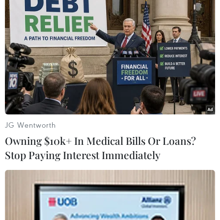
JG Wentworth
Owning $10k+ In Medical Bills Or Loans?
Stop Paying Interest Immediately
#Afripol
#Xây dựng hòa bình
#Thỏa thuận phối hợp
#Cơ quan cảnh sát
#Phòng chống khủng bố
#Tội phạm xuyên biên giới