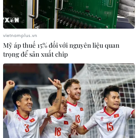
vietnamplus.vn
Mỹ áp thuế 15% đối với nguyên liệu quan
trọng để sản xuất chip
Hội nghị cấp cao châu Phi về chống khủng
bố khai mạc tại Kenya
11/07/2019 01:39
Hội nghị cấp cao khu vực châu Phi về chống chủ nghĩa
khủng bố nhằm kêu gọi nỗ lực chung ngăn chặn mối đe
dọa đối với sự phát triển, hòa bình và ổn định của châu