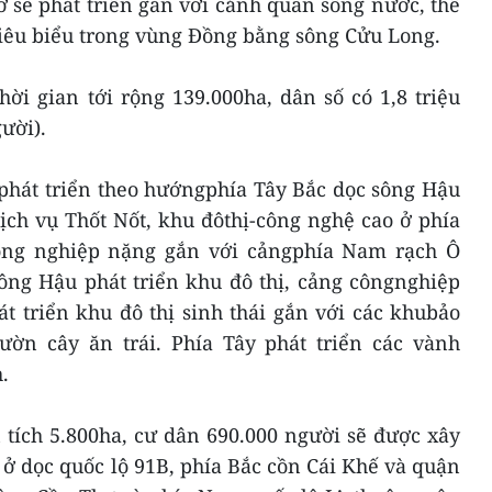
 sẽ phát triển gắn với cảnh quan sông nước, thể
tiêu biểu trong vùng Đồng bằng sông Cửu Long.
ời gian tới rộng 139.000ha, dân số có 1,8 triệu
ười).
 phát triển theo hướngphía Tây Bắc dọc sông Hậu
ịch vụ Thốt Nốt, khu đôthị-công nghệ cao ở phía
ng nghiệp nặng gắn với cảngphía Nam rạch Ô
ng Hậu phát triển khu đô thị, cảng côngnghiệp
t triển khu đô thị sinh thái gắn với các khubảo
ườn cây ăn trái. Phía Tây phát triển các vành
.
 tích 5.800ha, cư dân 690.000 người sẽ được xây
ở dọc quốc lộ 91B, phía Bắc cồn Cái Khế và quận