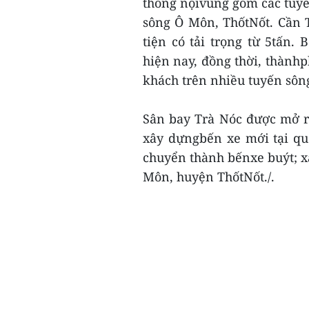
thông nộivùng gồm các tuyế
sông Ô Môn, ThốtNốt. Cần 
tiện có tải trọng từ 5tấn.
hiện nay, đồng thời, thành
khách trên nhiều tuyến sôn
Sân bay Trà Nóc được mở r
xây dựngbến xe mới tại qu
chuyển thành bếnxe buýt; xâ
Môn, huyện ThốtNốt./.