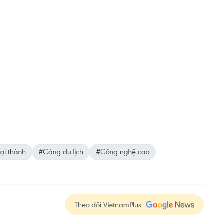
ại thành
#Cảng du lịch
#Công nghệ cao
Theo dõi VietnamPlus