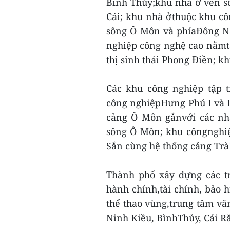
Bình Thủy;khu nhà ở ven s
Cái; khu nhà ởthuộc khu c
sông Ô Môn và phíaĐông Na
nghiệp công nghệ cao nằmt
thị sinh thái Phong Điền; kh
Các khu công nghiệp tập 
công nghiệpHưng Phú I và I
cảng Ô Môn gắnvới các nh
sông Ô Môn; khu côngnghiệ
Sắn cùng hệ thống cảng TràN
Thành phố xây dựng các t
hành chính,tài chính, bảo 
thể thao vùng,trung tâm văn
Ninh Kiều, BìnhThủy, Cái Ră