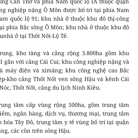
ông Cần Thơ và phía Nam quốc lộ IA thuộc quận
ông nghiệp nặng Ô Môn được bố trí tại phía Nam
m quốc lộ 91; khu nhà ở thuộc khu đô thị-công
ại phía Bắc sông Ô Môn; khu nhà ở thuộc khu đô
unhà ở tại Thốt Nốt-Lộ Tẻ.
trung, kho tàng và cảng rộng 3.800ha gồm khu
I gắn với cảng Cái Cui; khu công nghiệp nặng và
à máy điện và ximăng; khu công nghệ cao Bắc
p-kho cảng Thốt Nốt ven sông Hậu và kênh Cái
óc, Thốt Nốt, cảng du lịch Ninh Kiều.
rung tâm cấp vùng rộng 500ha, gồm trung tâm
hiểm, ngân hàng, dịch vụ, thương mại, trung tâm
 hóa Tây Đô, trung tâm y tế vùng bố trí tại quận
ng, các cồn trên sông Hậu.