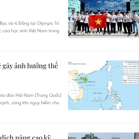
ạc và 4 Đồng tại Olympic Trí
c của học sinh Việt Nam trong
ẽ gây ảnh hưởng thế
 phía đảo Hải Nam (Trung Quốc)
mạnh, sóng lớn nguy hiểm cho
 dịch nâng cao kỹ