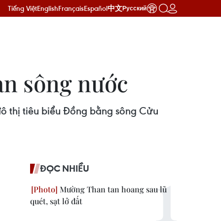
Tiếng Việt
English
Français
Español
中文
Русский
an sông nước
đô thị tiêu biểu Đồng bằng sông Cửu
ĐỌC NHIỀU
Mường Than tan hoang sau lũ
quét, sạt lở đất