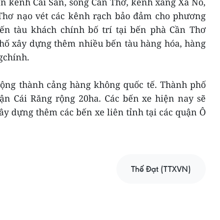
n kênh Cái Sắn, sông Cần Thơ, kênh xáng Xà No,
Thơ nạo vét các kênh rạch bảo đảm cho phương
 Bến tàu khách chính bố trí tại bến phà Cần Thơ
phố xây dựng thêm nhiều bến tàu hàng hóa, hàng
gchính.
ộng thành cảng hàng không quốc tế. Thành phố
ận Cái Răng rộng 20ha. Các bến xe hiện nay sẽ
y dựng thêm các bến xe liên tỉnh tại các quận Ô
Thế Đạt (TTXVN)