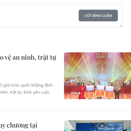
GỬI BÌNH LUẬN
 vệ an ninh, trật tự
sở giỏi toàn quốc khẳng định
inh, trật tự, bình yên cuộc
uy chương tại