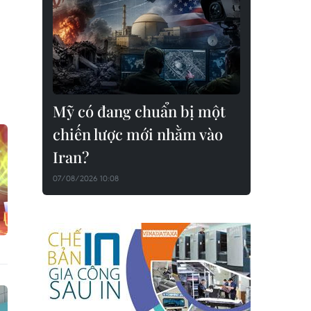
Mỹ có đang chuẩn bị một
chiến lược mới nhằm vào
Iran?
07/08/2026 10:08