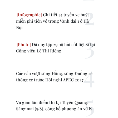
Chi tiết 45 tuyến xe buýt
miễn phí tiền vé trong Vành đai 1 ở Hà
Nội
Đã quy tập 29 bộ hài cốt liệt sĩ tại
Công viên Lê Thị Riêng
Các cầu vượt sông Hồng, sông Đuống sẽ
thông xe trước Hội nghị APEC 2027
Vụ gian lận điểm thi tại Tuyên Quang:
Sáng mai (5/8), công bố phương án xử lý