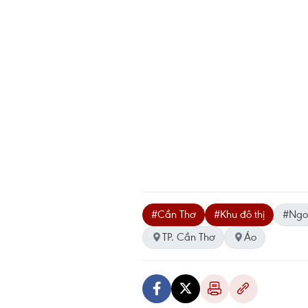
#Cần Thơ
#Khu đô thị
#Ngo
TP. Cần Thơ
Áo