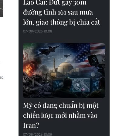
Lào Cai: Đứt gãy 30m
đường tỉnh 161 sau mưa
lớn, giao thông bị chia cắt
07/08/2026 10:08
i
ảo
Mỹ có đang chuẩn bị một
chiến lược mới nhằm vào
Iran?
07/08/2026 10:08