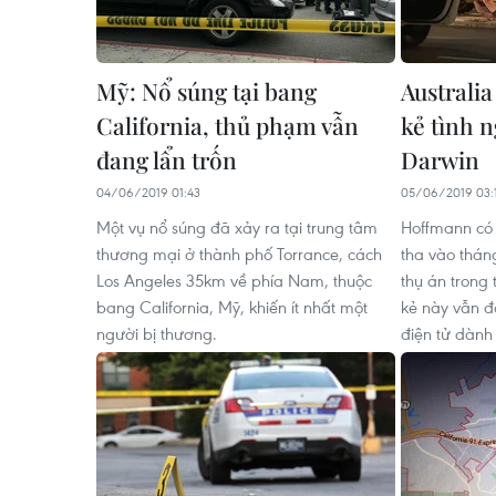
Mỹ: Nổ súng tại bang
Australi
California, thủ phạm vẫn
kẻ tình n
đang lẩn trốn
Darwin
04/06/2019 01:43
05/06/2019 03:
Một vụ nổ súng đã xảy ra tại trung tâm
Hoffmann có 
thương mại ở thành phố Torrance, cách
tha vào thán
Los Angeles 35km về phía Nam, thuộc
thụ án trong 
bang California, Mỹ, khiến ít nhất một
kẻ này vẫn đ
người bị thương.
điện tử dành