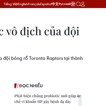
Tiếng Việt
English
Français
Español
中文
Русский
 vô địch của đội
 đội bóng rổ Toronto Raptors tại thành
ĐỌC NHIỀU
Phát hiện chủng probiotic mới giúp ức
chế vi khuẩn HP gây bệnh dạ dày