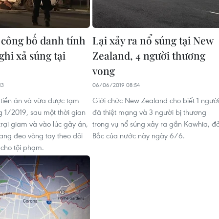
a công bố danh tính
Lại xảy ra nổ súng tại New
ghi xả súng tại
Zealand, 4 người thương
vong
13
06/06/2019 08:54
tiền án và vừa được tạm
Giới chức New Zealand cho biết 1 ngườ
g 1/2019, sau một thời gian
đã thiệt mạng và 3 người bị thương
trại giam và vào lúc gây án,
trong vụ nổ súng xảy ra gần Kawhia, đ
ang đeo vòng tay theo dõi
Bắc của nước này ngày 6/6.
 cho tội phạm.