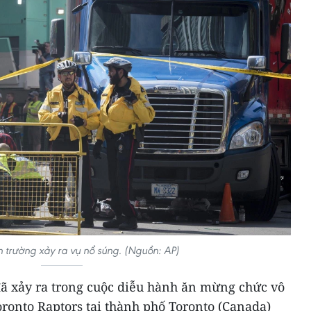
n trường xảy ra vụ nổ súng. (Nguồn: AP)
đã xảy ra trong cuộc diễu hành ăn mừng chức vô
ronto Raptors tại thành phố Toronto (Canada)