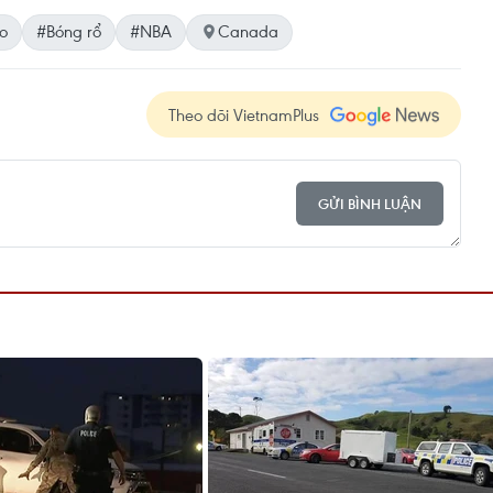
o
#Bóng rổ
#NBA
Canada
Theo dõi VietnamPlus
GỬI BÌNH LUẬN