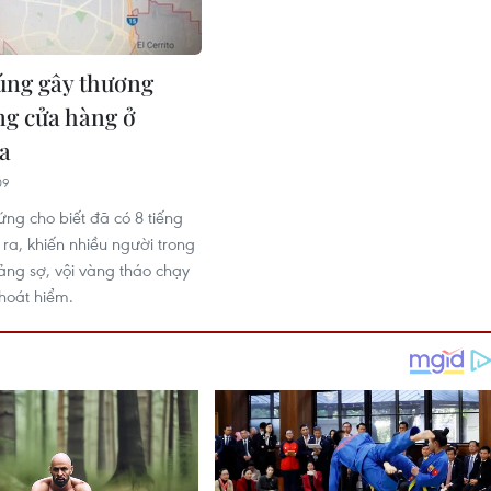
úng gây thương
ng cửa hàng ở
ia
09
ng cho biết đã có 8 tiếng
ra, khiến nhiều người trong
ng sợ, vội vàng tháo chạy
thoát hiểm.