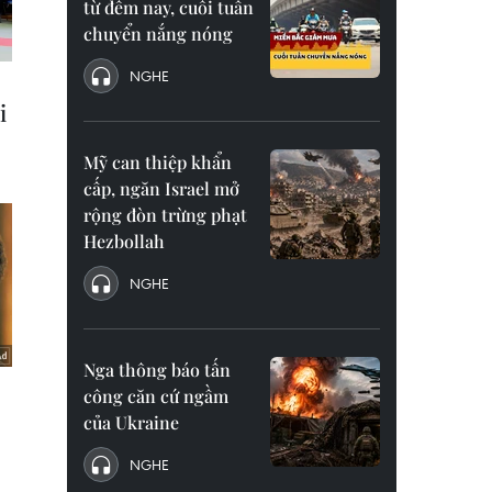
từ đêm nay, cuối tuần
chuyển nắng nóng
NGHE
Mỹ can thiệp khẩn
cấp, ngăn Israel mở
rộng đòn trừng phạt
Hezbollah
NGHE
Nga thông báo tấn
công căn cứ ngầm
của Ukraine
NGHE