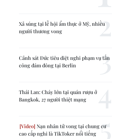
Xả súng tại lễ hội ẩm thực ở Mỹ, nhiều
người thương vong
Cảnh sát Đức tiêu diệt nghi phạm vụ tấn
công đám đông tại Berlin
Thái Lan: Cháy lớn tại quán rượu ở
Bangkok, 27 người thiệt mạng
Nạn nhân tử vong tại chung cư
cao cấp nghi là TikToker nổi tiếng