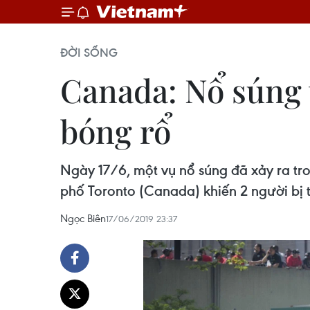
ĐỜI SỐNG
Canada: Nổ súng 
bóng rổ
Ngày 17/6, một vụ nổ súng đã xảy ra tr
phố Toronto (Canada) khiến 2 người bị 
Ngọc Biên
17/06/2019 23:37