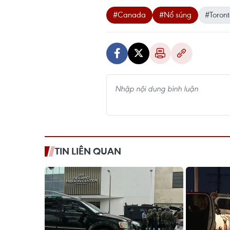
#Canada
#Nổ súng
#Toront
TIN LIÊN QUAN