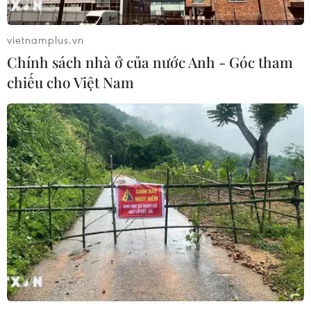
vietnamplus.vn
Chính sách nhà ở của nước Anh - Góc tham
chiếu cho Việt Nam
TIN CÙNG CHUYÊN MỤC
Áp thấp nhiệt đới trên vịnh Bắc Bộ sẽ
gây ảnh hưởng thế nào tới Việt Nam?
07/08/2026 14:38
Nứt núi, Thanh Hóa sơ tán khẩn cấp
nhiều hộ dân
07/08/2026 13:17