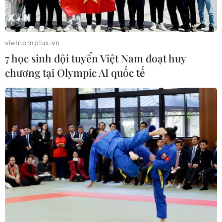
Núi lửa ở đảo Hunga Ha'apai của đảo quốc Tonga
nằm cách Nukualofa 65km về phía Bắc, đã phun trào
liên tục tạo ra cột tro bụi cao hơn từ 5-20km so với mực
vietnamplus.vn
nước biển.
7 học sinh đội tuyển Việt Nam đoạt huy
chương tại Olympic AI quốc tế