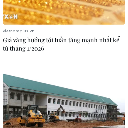
Đắk Lắk truy quét, xử lý tình trạng
phá rừng, lấn chiếm đất rừng
06/08/2026 12:36
vietnamplus.vn
Giá vàng hướng tới tuần tăng mạnh nhất kể
từ tháng 1/2026
Cảnh báo mưa cường độ lớn trên
100mm tại Bắc Bộ, Thanh Hóa và
Nghệ An
06/08/2026 10:23
Mưa lớn kéo dài gây nhiều thiệt hại
về nhà ở, giao thông tại tỉnh Sơn La
06/08/2026 09:48