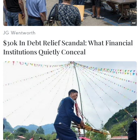
JG Wentworth
$30k In Debt Relief Scandal: What Financial
Institutions Quietly Conceal
Người dân được khuyến cáo di chuyển lên vùng đất cao hơn
sau khi một vụ phun trào núi lửa lớn có khả năng gây ra sóng
thần. (Nguồn: DW)
Chuyên gia về núi lửa Wendy Stovall thuộc Cơ
quan Khảo sát Địa chất Mỹ (USGS) cảnh báo sẽ
có thể có thêm nhiều vụ nổ núi lửa hoặc sóng
thần tại Bờ Tây nước Mỹ sau vụ phun trào núi