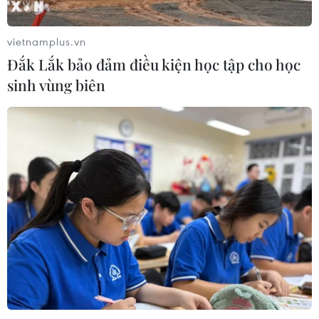
Bất cập việc ngừng giao khoán quản
lý, bảo vệ rừng ở Nam Cát Tiên
vietnamplus.vn
06/08/2026 09:45
Đắk Lắk bảo đảm điều kiện học tập cho học
sinh vùng biên
Bão Dolphin hướng vào miền Đông
Trung Quốc, cảnh báo mưa lớn trên
diện rộng
06/08/2026 08:36
Mở 1 cửa xả đáy hồ thủy điện Hòa
Bình vào 16 giờ ngày 6/8
06/08/2026 06:28
Quảng Trị: Mùa mưa lũ cận kề,