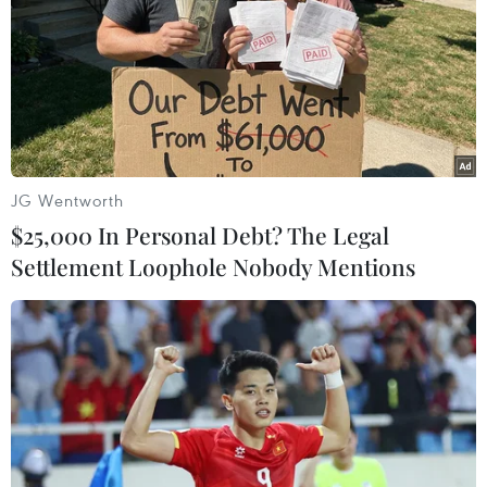
JG Wentworth
$25,000 In Personal Debt? The Legal
Settlement Loophole Nobody Mentions
Australia, Ecuador cảnh báo sóng thần
sau vụ núi lửa ở Tonga phun trào
16/01/2022 03:44
Sau khi núi lửa ngầm tại Tonga phun trào làm xáo trộn
những hoạt động trong lòng đại dương, Australia và
Ecuador cùng đưa ra cảnh báo nguy cơ xảy ra sóng