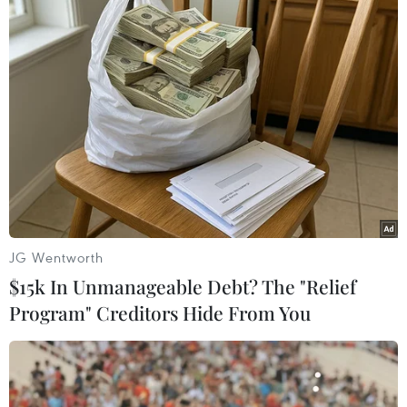
#Địa chấn
#Lở đất
Mỹ
Theo dõi VietnamPlus
JG Wentworth
TIN LIÊN QUAN
$15k In Unmanageable Debt? The "Relief
Program" Creditors Hide From You