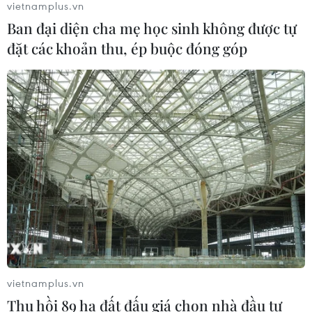
vietnamplus.vn
thường trực nỗi lo bờ sông 'nuốt' đất
Ban đại diện cha mẹ học sinh không được tự
06/08/2026 05:14
đặt các khoản thu, ép buộc đóng góp
Mưa dông khiến hàng chục
chuyến bay tới Nội Bài không thể hạ
cánh
06/08/2026 04:37
Cảnh báo lũ quét, sạt lở đất ở 8 tỉnh
khu vực Bắc Bộ và Thanh Hóa
06/08/2026 03:47
vietnamplus.vn
Xem thêm
Thu hồi 89 ha đất đấu giá chọn nhà đầu tư