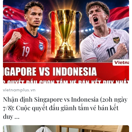
đó gần 10.000km./.
(TTXVN/Vietnam+)
vietnamplus.vn
Nhận định Singapore vs Indonesia (20h ngày
7/8): Cuộc quyết đấu giành tấm vé bán kết
duy …
#Núi lửa Tonga
#Sóng thần
#Phun trào núi lửa