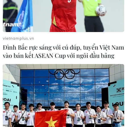
thần.
vietnamplus.vn
Đình Bắc rực sáng với cú đúp, tuyển Việt Nam
vào bán kết ASEAN Cup với ngôi đầu bảng
Núi lửa Tonga tiếp tục phun trào, xuất
hiện những cơn sóng lớn
17/01/2022 01:13