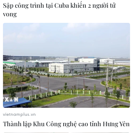
Sập công trình tại Cuba khiến 2 người tử
vong
Hoạt động giám sát núi lửa tại Tonga gặp
nhiều khó khăn
17/01/2022 12:07
Vụ phun trào đã phá hủy và khiến phần lớn miệng núi
lửa vốn nằm ngang mực nước biển chìm hẳn xuống
dưới, do đó cản trở các hoạt động theo dõi bằng vệ
tinh.
vietnamplus.vn
Thành lập Khu Công nghệ cao tỉnh Hưng Yên