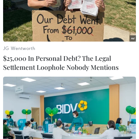
JG Wentworth
$25,000 In Personal Debt? The Legal
Settlement Loophole Nobody Mentions
Brazil tiếp tục mở rộng điều tra nghi án
Tổng thống Temer tham nhũng
03/06/2017 15:03
Cựu nghị sỹ Rocha Loures, một cố vấn thân cận của
Tổng thống Michel Temer, đã bị bắt ngày 3/6 do tình
nghi dính líu tới vụ bê bối tham nhũng làm rúng động