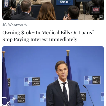
JG Wentworth
Owning $10k+ In Medical Bills Or Loans?
Stop Paying Interest Immediately
Tổng thống Michel Temer tại cuộc họp ở Brasilia, Brazil ngày
31/5. (Nguồn: EPA/TTXVN)
Ngày 11/6, cảnh sát Brazil đã yêu cầu thẩm phán
Tòa án Tối cao Edson Fachin gia hạn thời gian
để điều tra Tổng thống Brazil
Michel Temer
với