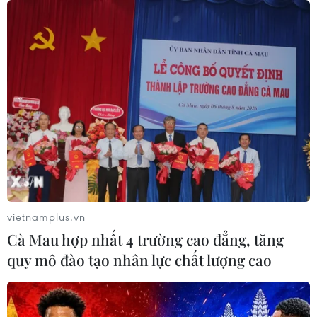
golf của Tổng thống Trump
05/08/2026 06:57
Mỹ cấm xuất khẩu vật liệu pin tái chế
và phế liệu vonfram trong một năm
05/08/2026 06:53
Brazil hạ cấp quan hệ với Argentina,
căng thẳng ngoại giao với Mỹ
vietnamplus.vn
05/08/2026 03:55
Cà Mau hợp nhất 4 trường cao đẳng, tăng
quy mô đào tạo nhân lực chất lượng cao
Mỹ dự chi thêm 1,4 tỷ USD cho hoạt
động của Vệ binh Quốc gia