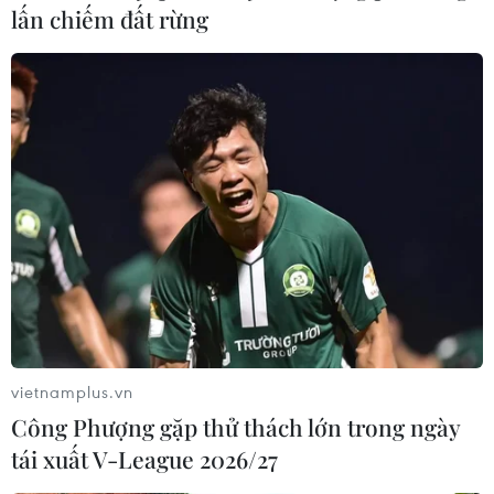
lấn chiếm đất rừng
Tổng thống Brazil lại vướng vào cáo buộc
theo dõi thẩm phán
11/06/2017 03:00
Tổng thống Brazil Michel Temer lại vướng vào những
rắc rối mới sau khi xuất hiện một báo cáo cho thấy nhà
lãnh đạo này đã yêu cầu phải "bới móc những sai lầm
trong quá khứ" của một thẩm phán.
vietnamplus.vn
Công Phượng gặp thử thách lớn trong ngày
tái xuất V-League 2026/27