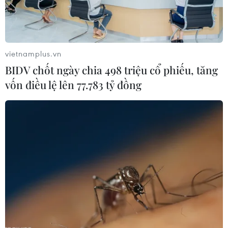
chính trường Brazil.
vietnamplus.vn
BIDV chốt ngày chia 498 triệu cổ phiếu, tăng
vốn điều lệ lên 77.783 tỷ đồng
Tổng thống Brazil Michel Temer đứng
trước nguy cơ bị phế truất
07/06/2017 01:28