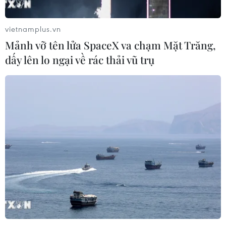
vietnamplus.vn
Mảnh vỡ tên lửa SpaceX va chạm Mặt Trăng,
dấy lên lo ngại về rác thải vũ trụ
TIN CÙNG CHUYÊN MỤC
Chủ tịch Quốc hội Trần Thanh Mẫn
tiếp Đại sứ Hoa Kỳ Jennifer Wicks
06/08/2026 13:43
Tổng thống Trump bác tin Mỹ thiếu
hụt vũ khí vì chiến dịch Trung Đông
06/08/2026 09:40