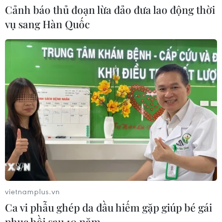
Cảnh báo thủ đoạn lừa đảo đưa lao động thời
Xem thêm
vụ sang Hàn Quốc
CƠ QUAN CHỦ QUẢN: THÔNG TẤN XÃ VIỆT NAM
Tổng Biên tập: TRẦN TIẾN DUẨN
Phó Tổng Biên tập: NGUYỄN THỊ TÁM, KHÚC THANH
THỦY
Sở hữu trí tuệ
Quy định sử dụng
RSS
Hỗ trợ
vietnamplus.vn
Ngôn ngữ
TTXVN
Ca vi phẫu ghép da đầu hiếm gặp giúp bé gái
Dịch vụ tin
Quảng cáo
phục hồi sau 10 năm