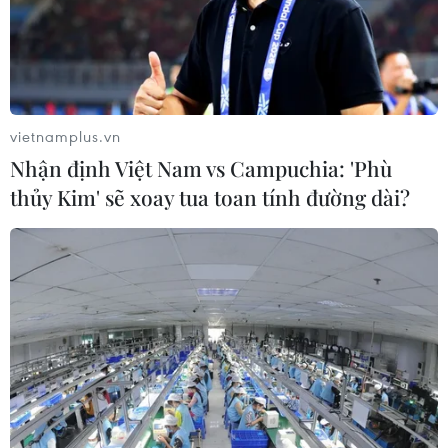
25 bang của Mỹ kiện chính quyền
liên bang về chính sách thuế quan
mới
vietnamplus.vn
03/08/2026 23:34
Nhận định Việt Nam vs Campuchia: 'Phù
thủy Kim' sẽ xoay tua toan tính đường dài?
Ông Jay Clayton tuyên thệ nhậm
chức Giám đốc Tình báo Quốc gia
Mỹ
03/08/2026 22:44
Số lượng doanh nghiệp vừa, nhỏ,
siêu nhỏ Cuba tăng mạnh, vượt mốc
15.600
03/08/2026 02:15