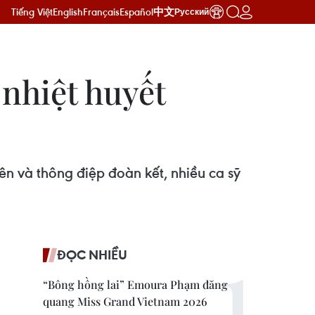
Tiếng Việt
English
Français
Español
中文
Русский
 nhiệt huyết
n và thông điệp đoàn kết, nhiều ca sỹ
ĐỌC NHIỀU
“Bông hồng lai” Emoura Phạm đăng
quang Miss Grand Vietnam 2026