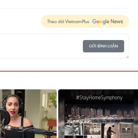
Theo dõi VietnamPlus
GỬI BÌNH LUẬN