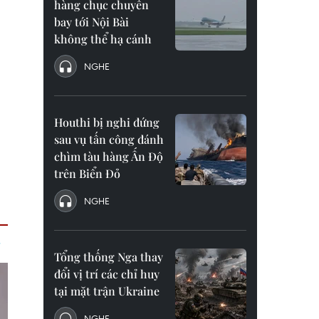
hàng chục chuyến
bay tới Nội Bài
không thể hạ cánh
NGHE
Houthi bị nghi đứng
sau vụ tấn công đánh
chìm tàu hàng Ấn Độ
trên Biển Đỏ
NGHE
Tổng thống Nga thay
đổi vị trí các chỉ huy
tại mặt trận Ukraine
NGHE