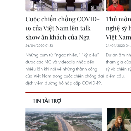
Cuộc chiến chống COVID-
Thủ môn
19 của Việt Nam lên talk
nghệ sỹ h
show ăn khách của Nga
Việt Nam'
24/04/2020 01:53
24/04/2020 04:
Những cụm từ “ngạc nhiên,” “kỳ diệu”
Dự án âm nh
được các MC và videoclip nhắc đến
tham gia của
nhiều lần khi nói về những thành công
sỹ và chiến 
của Việt Nam trong cuộc chiến chống đại
điểm cầu.
dịch viêm đường hô hấp cấp COVID-19.