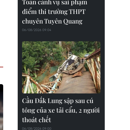
Toàn cảnh vụ sai phạm
điểm thi trường THPT
chuyên Tuyên Quang
06/08/2026 09:04
Cầu Đắk Lung sập sau cú
tông của xe tải cẩu, 2 người
thoát chết
06/08/2026 09:00