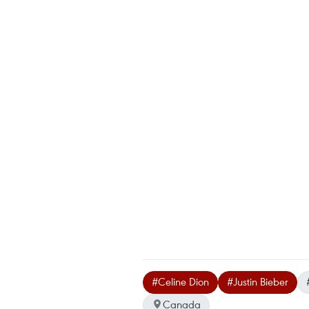
#Celine Dion
#Justin Bieber
Canada