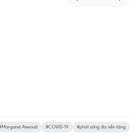
#Margaret Atwood
#COVID-19
#phát sóng đa nền tảng