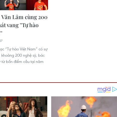
 Văn Lâm cùng 200
át vang ''Tự hào
'
27
ạc “Tự hào Việt Nam” có sự
 khoảng 200 nghệ sỹ, bác
sỹ từ bốn điểm cầu tại năm