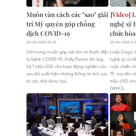
Muôn vàn cách các "sao" giải
L
trí Mỹ quyên góp chống
nghệ sỹ h
dịch COVID-19
chức hòa
20/04/2020 06:35
20/04/2020 12:
Với mong muốn góp sức tìm ra thuốc đặc
Lady Gaga đ
trị bệnh COVID-19, Dolly Parton đã ủng
nghệ sỹ có t
hộ 1 triệu USD cho hoạt động nghiên cứu
cuộc chiến c
sau khi xuất hiện những thông tin tích cực
19, sau khi 
từ các nhà khoa học.
triệu USD cho
(WHO).