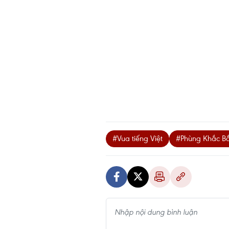
#Vua tiếng Việt
#Phùng Khắc Bắ