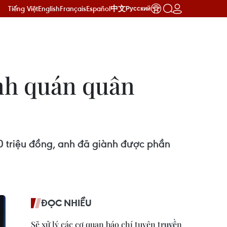
Tiếng Việt
English
Français
Español
中文
Русский
ành quán quân
0 triệu đồng, anh đã giành được phần
ĐỌC NHIỀU
Sẽ xử lý các cơ quan báo chí tuyên truyền