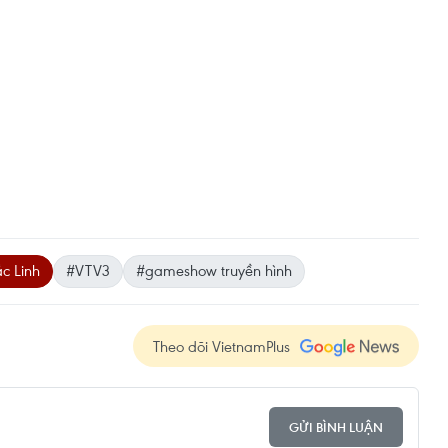
c Linh
#VTV3
#gameshow truyền hình
Theo dõi VietnamPlus
GỬI BÌNH LUẬN