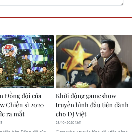
n Đồng đội của
Khởi động gameshow
 Chiến sĩ 2020
truyền hình đầu tiên dành
ức ra mắt
cho DJ Việt
55
28/10/2020 13:11
 phiên bản Đồng đội của
Gameshow truyền hình đầu tiên dành