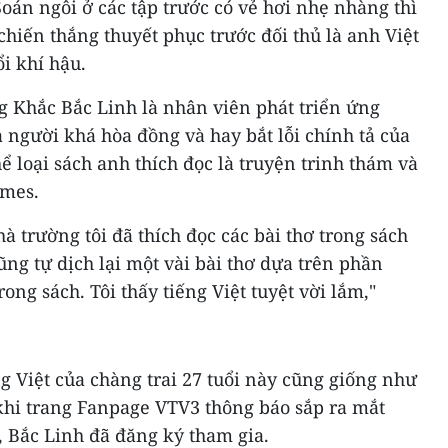
án ngôi ở các tập trước có vẻ hơi nhẹ nhàng thì
chiến thắng thuyết phục trước đối thủ là anh Việt
i khí hậu.
g Khắc Bắc Linh là nhân viên phát triển ứng
à người khá hòa đồng và hay bắt lỗi chính tả của
ể loại sách anh thích đọc là truyện trinh thám và
lmes.
à trường tôi đã thích đọc các bài thơ trong sách
ũng tự dịch lại một vài bài thơ dựa trên phần
rong sách. Tôi thấy tiếng Việt tuyệt vời lắm,"
g Việt của chàng trai 27 tuổi này cũng giống như
khi trang Fanpage VTV3 thông báo sắp ra mắt
, Bắc Linh đã đăng ký tham gia.