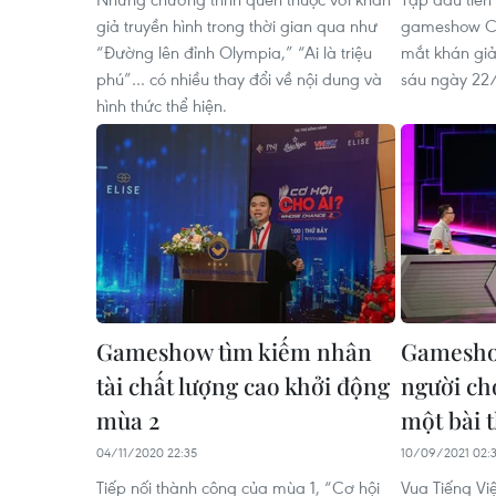
giả truyền hình trong thời gian qua như
gameshow Chi
“Đường lên đỉnh Olympia,” “Ai là triệu
mắt khán giả
phú”… có nhiều thay đổi về nội dung và
sáu ngày 22
hình thức thể hiện.
Gameshow tìm kiếm nhân
Gameshow
tài chất lượng cao khởi động
người ch
mùa 2
một bài 
04/11/2020 22:35
10/09/2021 02:
Tiếp nối thành công của mùa 1, “Cơ hội
Vua Tiếng Vi