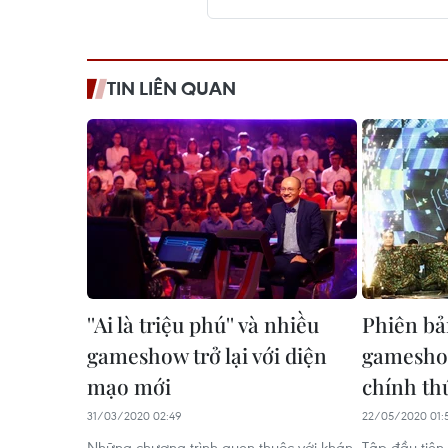
TIN LIÊN QUAN
''Ai là triệu phú'' và nhiều
Phiên bả
gameshow trở lại với diện
gameshow
mạo mới
chính th
31/03/2020 02:49
22/05/2020 01:
Những chương trình quen thuộc với khán
Tập đầu tiên