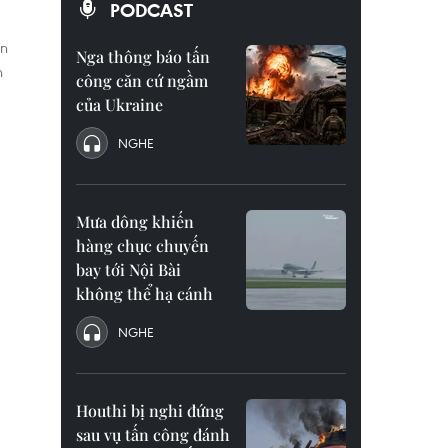
PODCAST
án
Nga thông báo tấn
h
công căn cứ ngầm
của Ukraine
NGHE
Mưa dông khiến
hàng chục chuyến
bay tới Nội Bài
không thể hạ cánh
NGHE
Houthi bị nghi đứng
sau vụ tấn công đánh