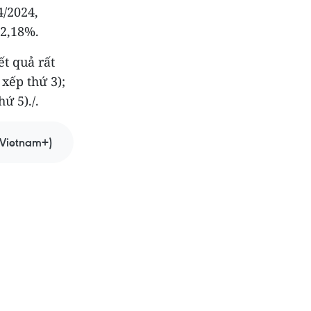
4/2024,
92,18%.
ết quả rất
xếp thứ 3);
ứ 5)./.
Vietnam+)