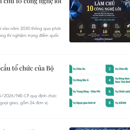
 chủ 10 công nghệ lõi
lõi vào năm 2030 thông qua phát
òng thí nghiệm trọng điểm quốc
cấu tổ chức của Bộ
06/2026/NĐ-CP quy định chức
goại giao, gồm 24 đơn vị.