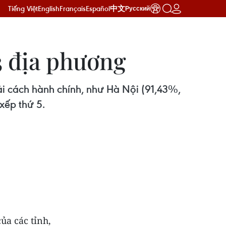
Tiếng Việt
English
Français
Español
中文
Русский
3 địa phương
cải cách hành chính, như Hà Nội (91,43%,
xếp thứ 5.
ủa các tỉnh,