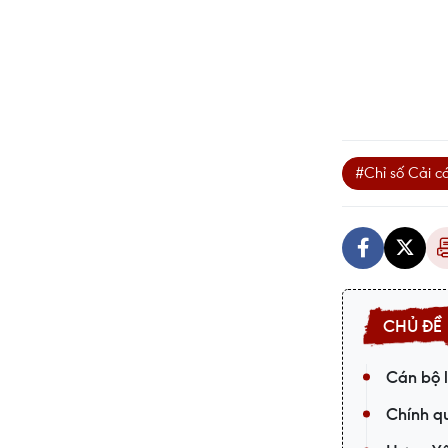
#Chỉ số Cải c
Cán bộ l
Chính qu