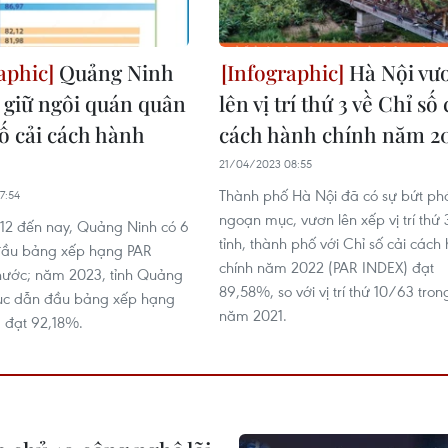
Quảng Ninh
Hà Nội vư
c giữ ngôi quán quân
lên vị trí thứ 3 về Chỉ số 
số cải cách hành
cách hành chính năm 2
21/04/2023 08:55
Thành phố Hà Nội đã có sự bứt ph
7:54
ngoạn mục, vươn lên xếp vị trí thứ
12 đến nay, Quảng Ninh có 6
tỉnh, thành phố với Chỉ số cải cách
đầu bảng xếp hạng PAR
chính năm 2022 (PAR INDEX) đạt
nước; năm 2023, tỉnh Quảng
89,58%, so với vị trí thứ 10/63 tron
tục dẫn đầu bảng xếp hạng
năm 2021.
ả đạt 92,18%.