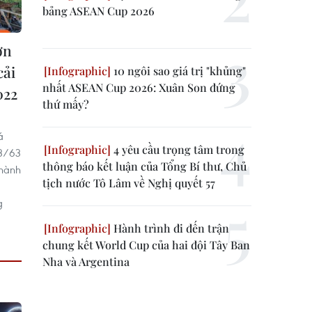
bảng ASEAN Cup 2026
ơn
cải
10 ngôi sao giá trị "khủng"
nhất ASEAN Cup 2026: Xuân Son đứng
022
thứ mấy?
á
4 yêu cầu trọng tâm trong
 3/63
thông báo kết luận của Tổng Bí thư, Chủ
 hành
tịch nước Tô Lâm về Nghị quyết 57
g
Hành trình đi đến trận
chung kết World Cup của hai đội Tây Ban
Nha và Argentina