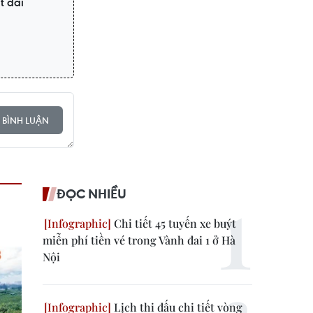
t đai
 BÌNH LUẬN
ĐỌC NHIỀU
Chi tiết 45 tuyến xe buýt
miễn phí tiền vé trong Vành đai 1 ở Hà
Nội
Lịch thi đấu chi tiết vòng