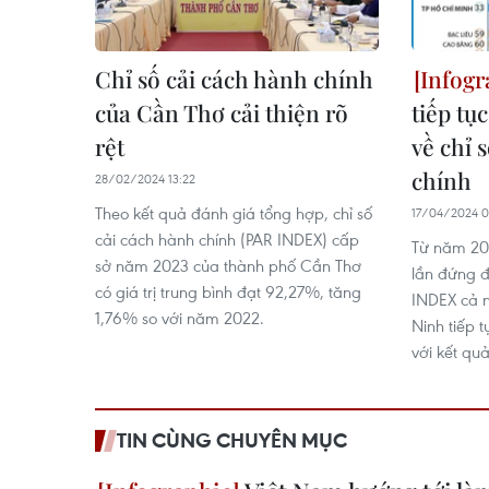
Chỉ số cải cách hành chính
của Cần Thơ cải thiện rõ
tiếp tụ
rệt
về chỉ 
chính
28/02/2024 13:22
Theo kết quả đánh giá tổng hợp, chỉ số
17/04/2024 0
cải cách hành chính (PAR INDEX) cấp
Từ năm 20
sở năm 2023 của thành phố Cần Thơ
lần đứng 
có giá trị trung bình đạt 92,27%, tăng
INDEX cả 
1,76% so với năm 2022.
Ninh tiếp 
với kết qu
TIN CÙNG CHUYÊN MỤC