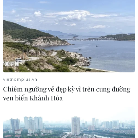
Hơn 100 người thiệt mạng trong mùa
mưa khốc liệt ở Ấn Độ
05/08/2026 09:39
Trung Quốc phóng thành công hai
vệ tinh siêu phổ Đông Phương Huệ
Nhãn
vietnamplus.vn
05/08/2026 07:16
Chiêm ngưỡng vẻ đẹp kỳ vĩ trên cung đường
ven biển Khánh Hòa
Trung Quốc: Cảnh sát Hong Kong,
Macau triệt phá vụ lừa đảo đầu tư
Fun Coffee
05/08/2026 06:41