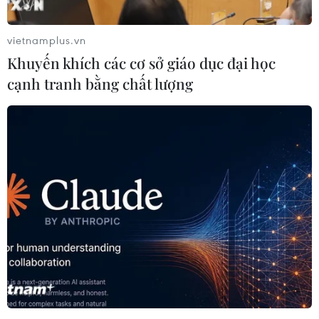
trái phép.
vietnamplus.vn
Khuyến khích các cơ sở giáo dục đại học
cạnh tranh bằng chất lượng
Lãnh đạo Hong Kong kêu gọi người biểu
tình chấm dứt hành động bạo lực