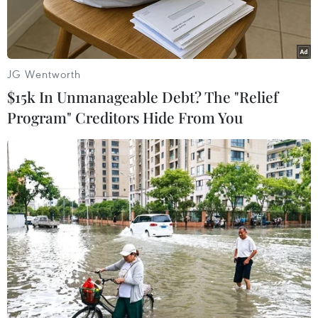
JG Wentworth
$15k In Unmanageable Debt? The "Relief
Program" Creditors Hide From You
Xe buýt không thể di chuyển trên phố sau khi bị người biểu tình
chọc thủng lốp tại Hong Kong, Trung Quốc ngày 12/11. (Nguồn:
Kyodo/TTXVN)
Tân hoa xã đưa tin, Chính quyền Đặc khu Hành
chính Hong Kong (Trung Quốc) ngày 13/11 đã