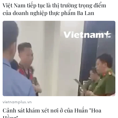
Việt Nam tiếp tục là thị trường trọng điểm
của doanh nghiệp thực phẩm Ba Lan
CƠ QUAN CHỦ QUẢN: THÔNG TẤN XÃ VIỆT NAM
Tổng Biên tập: TRẦN TIẾN DUẨN
Phó Tổng Biên tập: NGUYỄN THỊ TÁM, KHÚC THANH
THỦY
Sở hữu trí tuệ
Quy định sử dụng
RSS
Hỗ trợ
Ngôn ngữ
TTXVN
Dịch vụ tin
Quảng cáo
vietnamplus.vn
Liên hệ
Cảnh sát khám xét nơi ở của Huấn "Hoa
Hồng"