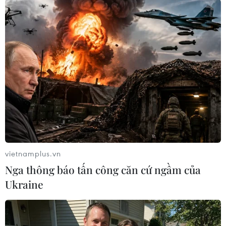
vietnamplus.vn
#Biểu tình Hong Kong
#Đặc khu hành chish
Nga thông báo tấn công căn cứ ngầm của
#Tình hình Hong Kong
#Hoạt động phi pháp
Ukraine
#Đình công
Hongkong