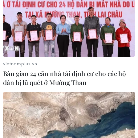
vietnamplus.vn
Bàn giao 24 căn nhà tái định cư cho các hộ
dân bị lũ quét ở Mường Than