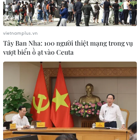
vietnamplus.vn
Tây Ban Nha: 100 người thiệt mạng trong vụ
vượt biển ồ ạt vào Ceuta
Cảnh sát Hong Kong bắt giữ hơn 80 đối
tượng biểu tình phá hoại
11/11/2019 06:01
Theo thông báo từ cảnh sát, tính đến 23 giờ 30 đêm
10/11 giờ địa phương, cảnh sát đã bắt giữ 88 người vì vi
phạm về quy định đeo mặt nạ, tụ tập và sở hữu vũ khí