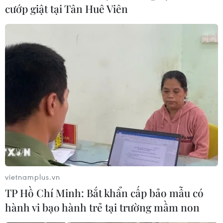
02/06/2021 23:44
cướp giật tại Tân Huê Viên
Tập đoàn Petra Diamonds thông báo tìm thấy một viên
kim cương xanh loại IIb (loại kim cương quý hiếm bậc
nhất, chỉ chiếm 0,1% tổng số kim cương tự nhiên) có
khối lượng 39,34 carat tại mỏ Cullinan.
vietnamplus.vn
TP Hồ Chí Minh: Bắt khẩn cấp bảo mẫu có
hành vi bạo hành trẻ tại trường mầm non