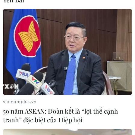
CƠ QUAN CHỦ QUẢN: THÔNG TẤN XÃ VIỆT NAM
Tổng Biên tập: TRẦN TIẾN DUẨN
Phó Tổng Biên tập: NGUYỄN THỊ TÁM, KHÚC THANH
THỦY
Sở hữu trí tuệ
Quy định sử dụng
RSS
Hỗ trợ
Ngôn ngữ
TTXVN
Dịch vụ tin
Quảng cáo
vietnamplus.vn
Liên hệ
59 năm ASEAN: Đoàn kết là “lợi thế cạnh
tranh” đặc biệt của Hiệp hội