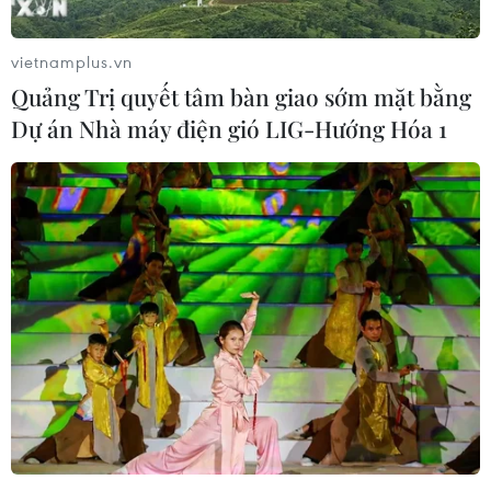
vietnamplus.vn
Quảng Trị quyết tâm bàn giao sớm mặt bằng
Dự án Nhà máy điện gió LIG-Hướng Hóa 1
Đấu giá sừng tê giác kỹ thuật số đầu tiên
tại Nam Phi
12/11/2021 10:08
Doanh nhân Charl Jacobs tới từ Cape Town cho biết
trong trường hợp tê giác thực sự tuyệt chủng, thì ông
vẫn sở hữu một chiếc sừng bởi NFT là đại diện cho