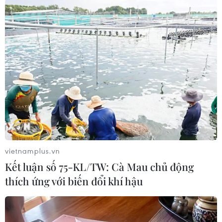
Đối với những người nông dân Nam Phi, ưu
điểm lớn nhất của một cuộc đấu giá là những
người nông dân quy mô nhỏ mới khởi nghiệp
có thể dễ dàng mua và bán vật nuôi với giá thị
trường. Các cuộc đấu giá thu hút rất nhiều
người mua khiến giá cả cạnh tranh hơn.
vietnamplus.vn
Kết luận số 75-KL/TW: Cà Mau chủ động
thích ứng với biến đổi khí hậu