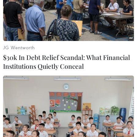
Một buổi lễ đăng quang cho lãnh đạo truyền
thống tại Nam Phi có thể kéo dài từ 1 đến 3 ngày,
trong những ngày này, người dân trong thị tộc và
bộ tộc tập trung lại, ca hát, nhảy múa và cùng nấu
nướng.
JG Wentworth
$30k In Debt Relief Scandal: What Financial
(TTXVN/Vietnam+)
Institutions Quietly Conceal