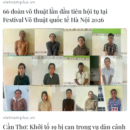
vietnamplus.vn
sừng của con tê giác thật.
66 đoàn võ thuật lần đầu tiên hội tụ tại
Festival Võ thuật quốc tế Hà Nội 2026
Chuẩn bị đấu giá viên kim cương xanh đặc
vietnamplus.vn
biệt quý hiếm ở Nam Phi
Cần Thơ: Khởi tố 19 bị can trong vụ dàn cảnh