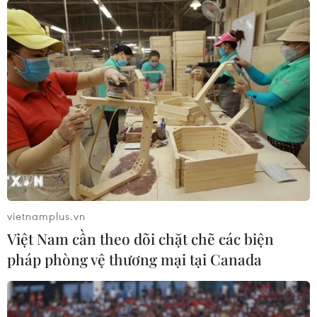
Hội chợ sách nổi lớn nhất thế giới Logos
Hope mở cửa tại Durban của Nam Phi
11/05/2024 02:13
Trong hành trình của mình, Logos Hope dừng lại ở mỗi
cảng trong vài tuần để mở cửa hội chợ sách nổi với hơn
5.000 đầu sách và đón hàng nghìn du khách tới thăm
quan mỗi ngày.
vietnamplus.vn
Việt Nam cần theo dõi chặt chẽ các biện
pháp phòng vệ thương mại tại Canada