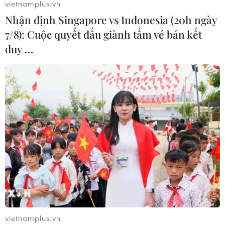
vietnamplus.vn
Nhận định Singapore vs Indonesia (20h ngày
TIN CÙNG CHUYÊN MỤC
7/8): Cuộc quyết đấu giành tấm vé bán kết
Thổ Nhĩ Kỳ tăng cường truy quét IS,
duy …
bắt giữ hơn 100 nghi phạm
07/08/2026 14:55
Tây Ban Nha triệt phá đường dây
buôn người xuyên Địa Trung Hải
07/08/2026 12:13
Hy Lạp tạm giam một thị trưởng tình
nghi gây thảm họa cháy rừng
07/08/2026 12:02
vietnamplus.vn