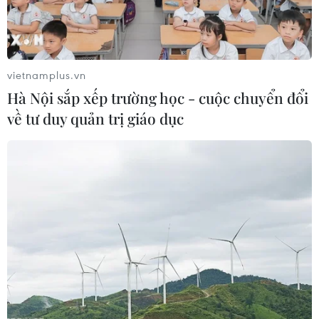
#Chợ bán gia súc
#Chợ gia cầm
vietnamplus.vn
#Nông dân Nam Phi
Nam Phi
Hà Nội sắp xếp trường học - cuộc chuyển đổi
về tư duy quản trị giáo dục
Theo dõi VietnamPlus
TIN LIÊN QUAN