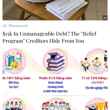
sống.
JG Wentworth
$15k In Unmanageable Debt? The "Relief
Program" Creditors Hide From You
Các cuộc đấu giá gia súc tại chợ Die Ark Veilings diễn ra vào
các ngày Thứ Bảy hằng tuần và được điều hành bởi những
người đấu giá chuyên nghiệp. (Ảnh: Hồng Minh/TTXVN)
Mỗi buổi sáng cuối tuần, tại chợ đấu giá gia súc,