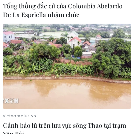
06/08/2026 03:02
Tổng thống đắc cử của Colombia Abelardo
De La Espriella nhậm chức
Bất chấp nắng nóng kỷ lục, du khách
châu Á vẫn đổ sang châu Âu
05/08/2026 23:27
Đâm dao ở trung tâm London, một
nữ nghi phạm bị bắt giữ
05/08/2026 15:07
Xem thêm
vietnamplus.vn
Cảnh báo lũ trên lưu vực sông Thao tại trạm
Yên Bái