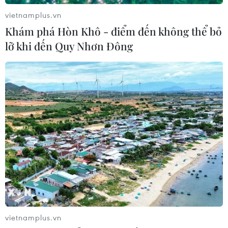
vietnamplus.vn
Khám phá Hòn Khô - điểm đến không thể bỏ
Xem thêm
lỡ khi đến Quy Nhơn Đông
CƠ QUAN CHỦ QUẢN: THÔNG TẤN XÃ VIỆT NAM
Tổng Biên tập: TRẦN TIẾN DUẨN
Phó Tổng Biên tập: NGUYỄN THỊ TÁM, KHÚC THANH
THỦY
Sở hữu trí tuệ
Quy định sử dụng
RSS
Hỗ trợ
vietnamplus.vn
Ngôn ngữ
TTXVN