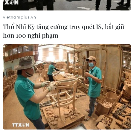
vietnamplus.vn
Thổ Nhĩ Kỳ tăng cường truy quét IS, bắt giữ
hơn 100 nghi phạm
Tiến trình đàm phán thuế quan của Mỹ
gặp thêm trở ngại
25/04/2025 06:54
Bộ trưởng Kinh tế Pháp cho biết thỏa thuận về thuế quan
giữa Mỹ với Liên minh châu Âu (EU) còn "xa vời" và
Trung Quốc khẳng định các cuộc đàm phán thậm chí
còn chưa bắt đầu.