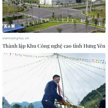
04/08/2026 13:23
Tàu chở hàng của Thổ Nhĩ Kỳ bị tấn
công trên Biển Đen
04/08/2026 05:54
vietnamplus.vn
Thành lập Khu Công nghệ cao tỉnh Hưng Yên
Vì sao Google khiến Mỹ và
EU đối đầu về chủ quyền số?
04/08/2026 04:13
Máy bay chở khách nội địa đầu tiên
của Nga hoàn tất chuyến bay thử
nghiệm