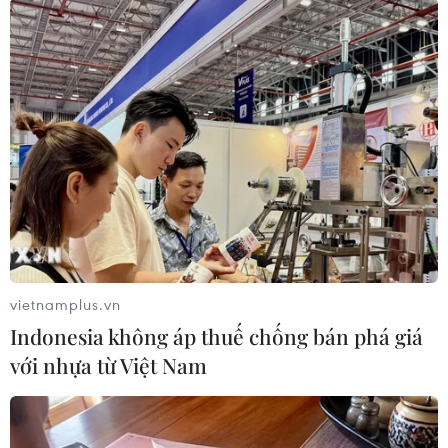
#Thuế quan
#Thuế đối ứng
#EU-Mỹ
Mỹ
vietnamplus.vn
Indonesia không áp thuế chống bán phá giá
với nhựa từ Việt Nam
Theo dõi VietnamPlus