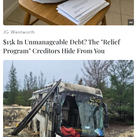
JG Wentworth
$15k In Unmanageable Debt? The "Relief
Program" Creditors Hide From You
Tổng thống Mỹ Donald Trump. (Ảnh: THX/TTXVN)
Ngày 26/4, một người phát ngôn của Liên minh
châu Âu (EU) cho biết Chủ tịch Ủy ban châu Âu
(EC) Ursula von der Leyen và Tổng thống Mỹ
Donald Trump đã nhất trí tổ chức cuộc họp