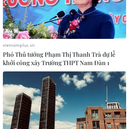
vietnamplus.vn
Phó Thủ tướng Phạm Thị Thanh Trà dự lễ
TIN CÙNG CHUYÊN MỤC
khởi công xây Trường THPT Nam Đàn 1
Liên hợp quốc kêu gọi chấm dứt tấn
công dân thường trong xung đột
Nga-Ukraine
07/08/2026 04:29
Chính sách nhà ở của nước Anh -
Góc tham chiếu cho Việt Nam