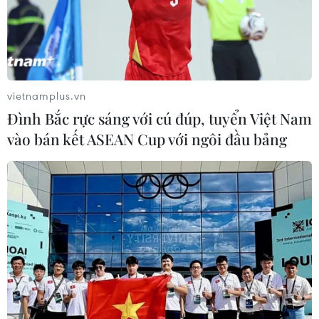
vietnamplus.vn
Đình Bắc rực sáng với cú đúp, tuyển Việt Nam
vào bán kết ASEAN Cup với ngôi đầu bảng
Kazakhstan mong muốn phát triển quan
hệ thương mại với Việt Nam
09/10/2018 23:00
Chủ tịch Hạ viện Kazakhstan Nurlan Z.Nigmatulin khẳng