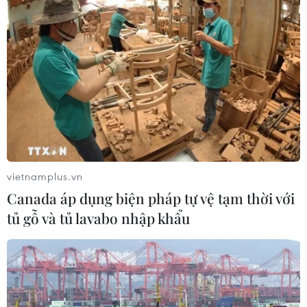
Quân khu 7 đẩy mạnh ứng dụng
khoa học-công nghệ trong tìm kiếm,
quy tập hài cốt liệt sỹ
07/08/2026 08:45
Xem thêm
vietnamplus.vn
Canada áp dụng biện pháp tự vệ tạm thời với
tủ gỗ và tủ lavabo nhập khẩu
CƠ QUAN CHỦ QUẢN: THÔNG TẤN XÃ VIỆT NAM
Tổng Biên tập: TRẦN TIẾN DUẨN
Phó Tổng Biên tập: NGUYỄN THỊ TÁM, KHÚC THANH
THỦY