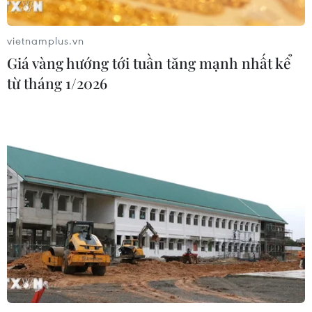
vietnamplus.vn
Đà Nẵng: Tìm thấy 3 bộ hài cốt liệt sỹ
Giá vàng hướng tới tuần tăng mạnh nhất kể
từ nguồn tin của người dân
từ tháng 1/2026
07/08/2026 10:42
Ban đại diện cha mẹ học sinh không
được tự đặt các khoản thu, ép buộc
đóng góp
07/08/2026 10:30
Tháng 12/2026 hoàn thành mở rộng
đoạn cao tốc Thành phố Hồ Chí
Minh-Long Thành
07/08/2026 10:29