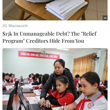
JG Wentworth
$15k In Unmanageable Debt? The "Relief
Program" Creditors Hide From You
Sinh viên Trường Đại học Hà Nội tặng hoa Chủ tịch Hạ viện
Cộng hòa Kazakhstan Nurlan Nigmatulin. (Ảnh: Văn
Điệp/TTXVN)
Trong khuôn khổ chuyến thăm chính thức Việt
Nam, chiều 14/11, Chủ tịch Hạ viện Kazakhstan