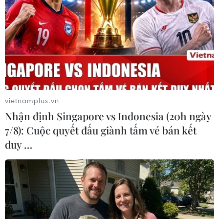
Đại học Hà Nội là cơ sở giảng dạy tiếng Nga có
chất lượng tốt; đồng thời mong muốn thời gian
tới, Đại học Hà Nội thúc đẩy hơn nữa hợp tác
với các trường đại học hàng đầu của
Kazakhstan; tăng cường trao đổi sinh viên thực
tập, chương trình đào tạo thạc sỹ, tiến sỹ.../.
(TTXVN/Vietnam+)
vietnamplus.vn
Nhận định Singapore vs Indonesia (20h ngày
7/8): Cuộc quyết đấu giành tấm vé bán kết
duy …