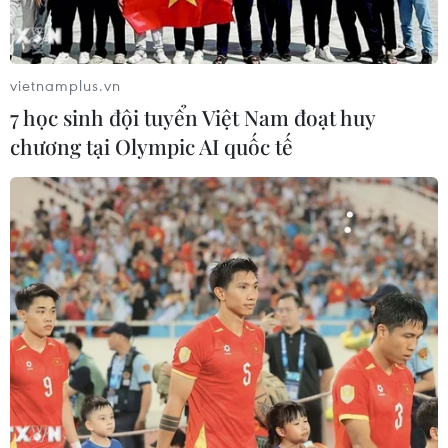
định Việt Nam là một đối tác quan trọng ở châu Á và
quốc gia này luôn mong muốn phát triển quan hệ kinh
tế, thương mại với Việt Nam.
vietnamplus.vn
7 học sinh đội tuyển Việt Nam đoạt huy
chương tại Olympic AI quốc tế
Chủ tịch Quốc hội hội kiến Chủ tịch Hạ