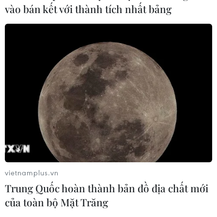
vào bán kết với thành tích nhất bảng
TIN CÙNG CHUYÊN MỤC
Bế mạc Hội thi lực lượng tham gia
bảo vệ an ninh, trật tự ở cơ sở giỏi
vietnamplus.vn
toàn quốc
Trung Quốc hoàn thành bản đồ địa chất mới
07/08/2026 15:57
của toàn bộ Mặt Trăng