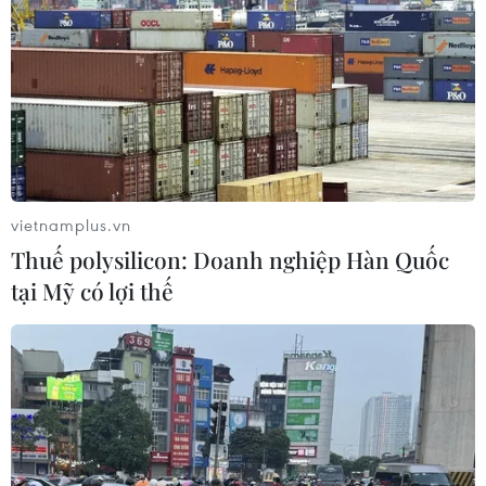
Sở hữu trí tuệ
Quy định sử dụng
RSS
Hỗ trợ
Ngôn ngữ
TTXVN
Dịch vụ tin
Quảng cáo
Liên hệ
vietnamplus.vn
Thuế polysilicon: Doanh nghiệp Hàn Quốc
tại Mỹ có lợi thế
Giấy phép số: 1374/GP-BTTTT do Bộ Thông tin và Truyền thông
cấp ngày 11/9/2008.
Quảng cáo: Phó TBT Nguyễn Thị Tám: 093.5958688, Email:
tamvna@gmail.com
Điện thoại: (024) 39411349 - (024) 39411348, Fax: (024)
39411348
Email:
vietnamplus2008@gmail.com