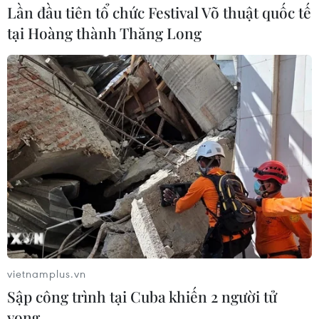
Lần đầu tiên tổ chức Festival Võ thuật quốc tế
tại Hoàng thành Thăng Long
Kazakhstan coi Việt Nam là khu vực kinh
tế hấp dẫn
18/10/2019 09:30
Thứ trưởng Ngoại giao Kazakhstan Ermek Kosherbayev
cho biết Việt Nam là khu vực kinh tế hấp dẫn mà các
doanh nghiệp trên thế giới đang hướng tới.
vietnamplus.vn
Sập công trình tại Cuba khiến 2 người tử
vong