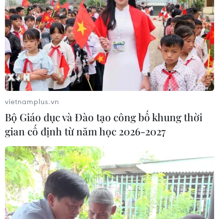
nhiều hộ dân
07/08/2026 13:17
Cắt giảm, đơn giản hóa thủ tục hành
chính dựa trên dữ liệu phải đảm bảo
thực chất
vietnamplus.vn
07/08/2026 13:12
Bộ Giáo dục và Đào tạo công bố khung thời
gian cố định từ năm học 2026-2027
Vĩnh Long huy động nhiều nguồn tư
liệu phục vụ tìm kiếm hài cốt liệt sỹ
07/08/2026 12:30
Bảo mẫu tại cơ sở mầm non thừa