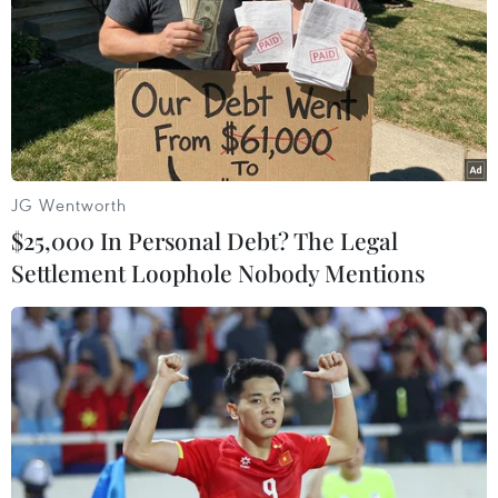
#Nurlan Nigmatulin
#Đại học Hà Nội
#hợp tác Xô-Việt
#ngôn ngữ Nga
#trung tâm giáo dục quốc gia
TP. Hà Nội
Kazakhstan
JG Wentworth
$25,000 In Personal Debt? The Legal
Settlement Loophole Nobody Mentions
Theo dõi VietnamPlus
TIN LIÊN QUAN