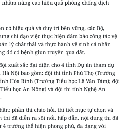
g nhằm nâng cao hiệu quả phòng chống dịch
n có hiệu quả và duy trì bền vững, các Bộ,
ung chỉ đạo việc thực hiện đảm bảo công tác vệ
ản lý chất thải và thực hành vệ sinh cá nhân
ng đó có bệnh giun truyền qua đất.
 đội xuất sắc đại diện cho 4 tỉnh Dự án tham dự
ại Hà Nội bao gồm: đội thi tỉnh Phú Thọ (Trường
 tỉnh Hòa Bình (Trường Tiểu học Lê Văn Tám); đội
 Tiểu học An Nông) và đội thi tỉnh Nghệ An
.
phần: phần thi chào hỏi, thi tiết mục tự chọn và
 thi đã diễn ra sôi nổi, hấp dẫn, nội dung thi đã
ừ 4 trường thể hiện phong phú, đa dạng với