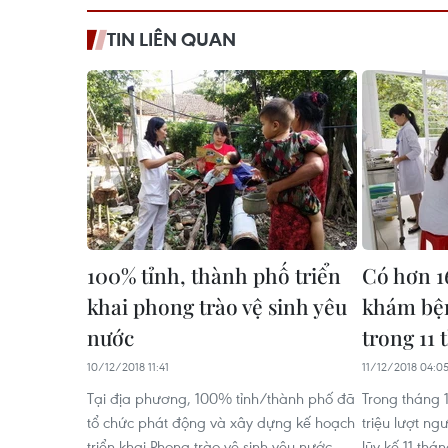
TIN LIÊN QUAN
100% tỉnh, thành phố triển
Có hơn 16
khai phong trào vệ sinh yêu
khám bện
nước
trong 11 
10/12/2018 11:41
11/12/2018 04:0
Tại địa phương, 100% tỉnh/thành phố đã
Trong tháng 
tổ chức phát động và xây dựng kế hoạch
triệu lượt n
triển khai Phong trào vệ sinh yêu nước
lũy kế 11 thá