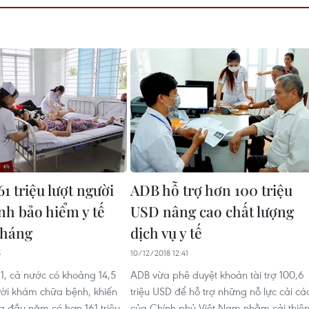
1 triệu lượt người
ADB hỗ trợ hơn 100 triệu
h bảo hiểm y tế
USD nâng cao chất lượng
tháng
dịch vụ y tế
5
10/12/2018 12:41
11, cả nước có khoảng 14,5
ADB vừa phê duyệt khoản tài trợ 100,6
gười khám chữa bệnh, khiến
triệu USD để hỗ trợ những nỗ lực cải cá
ng đầu năm có hơn 161 triệu
của Chính phủ Việt Nam nhằm cải thiệ