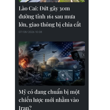
Lào Cai: Đứt gãy 30m
đường tỉnh 161 sau mưa
lớn, giao thông bị chia cắt
07/08/2026 10:08
Mỹ có đang chuẩn bị một
chiến lược mới nhằm vào
Iran?