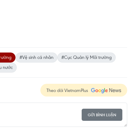
trường
#Vệ sinh cá nhân
#Cục Quản lý Môi trường
êu nước
Theo dõi VietnamPlus
GỬI BÌNH LUẬN