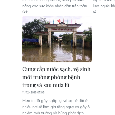
nâng cao sức khỏe nhân dân trên toàn
lượt người 
tỉnh.
tế.
Cung cấp nước sạch, vệ sinh
môi trường phòng bệnh
trong và sau mưa lũ
11/12/2018 07:08
Mưa to đã gây ngập lụt và sạt lở đất ở
nhiều nơi sẽ làm gia tăng nguy cơ gây ô
nhiễm môi trường và bùng phát dịch