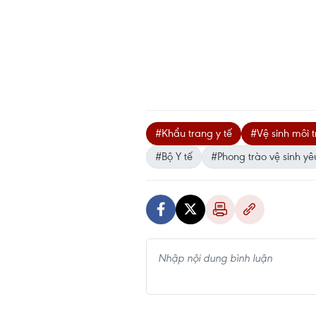
#Khẩu trang y tế
#Vệ sinh môi 
#Bộ Y tế
#Phong trào vệ sinh y