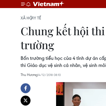
XÃ HỘI
Y TẾ
Chung kết hội thi
trường
Bốn trường tiểu học của 4 tỉnh dự án c
thi Giáo dục vệ sinh cá nhân, vệ sinh mô
Thu Hương
14/12/2018 08:10