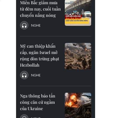
Miền Bắc giảm mưa
từ đêm nay, cuối tuần
chuyển nắng nóng
NGHE
Mỹ can thiệp khẩn
cấp, ngăn Israel mở
rộng đòn trừng phạt
Hezbollah
NGHE
Nga thông báo tấn
công căn cứ ngầm
của Ukraine