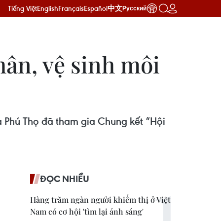
Tiếng Việt
English
Français
Español
中文
Русский
hân, vệ sinh môi
à Phú Thọ đã tham gia Chung kết “Hội
ĐỌC NHIỀU
Hàng trăm ngàn người khiếm thị ở Việt
Nam có cơ hội 'tìm lại ánh sáng'