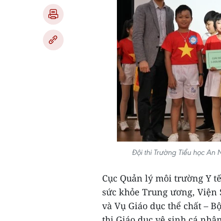
Đội thi Trường Tiểu học An N
Cục Quản lý môi trường Y t
sức khỏe Trung ương, Viện 
và Vụ Giáo dục thể chất – B
thi Giáo dục vệ sinh cá nhâ