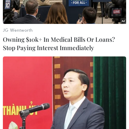
25.813,81 điểm
JG Wentworth
Owning $10k+ In Medical Bills Or Loans?
Stop Paying Interest Immediately
Bảng điện tử chỉ số chứng khoán của Nhật Bản tại sàn giao dịch
Tokyo, ngày 15/2/2021. (Ảnh: AFP/TTXVN)
Trong ngày giao dịch 13/9, thị trường chứng
khoán châu Á biến động trái chiều sau đà giảm