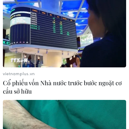
vietnamplus.vn
Cổ phiếu vốn Nhà nước trước bước ngoặt cơ
cấu sở hữu