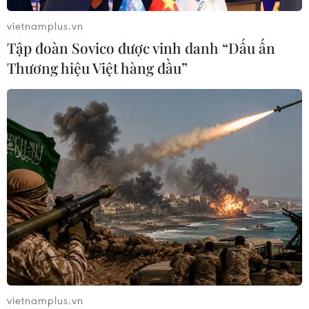
bật tăng lấy lại mốc 1.700 điểm
vietnamplus.vn
29/07/2026 09:59
Tập đoàn Sovico được vinh danh “Dấu ấn
Thương hiệu Việt hàng đầu”
Cổ phiếu công nghệ và bán dẫn của
Mỹ giảm mạnh
29/07/2026 00:20
Chứng khoán châu Á hứng chịu đợt
bán tháo mới
28/07/2026 10:41
Chứng khoán Mỹ diễn biến trái chiều
vietnamplus.vn
trước tuần lễ quyết định của Fed