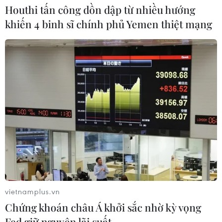
Houthi tấn công dồn dập từ nhiều hướng
28/07/2026 02:13
khiến 4 binh sĩ chính phủ Yemen thiệt mạng
Chứng khoán châu Á đồng loạt tăng
khi giá dầu giảm mạnh
27/07/2026 10:18
Khuyến nghị nhà đầu tư chứng
khoán ưu tiên quản trị rủi ro trong
ngắn hạn
26/07/2026 07:18
vietnamplus.vn
Xem thêm
Chứng khoán châu Á khởi sắc nhờ kỳ vọng
Fed giữ nguyên lãi suất