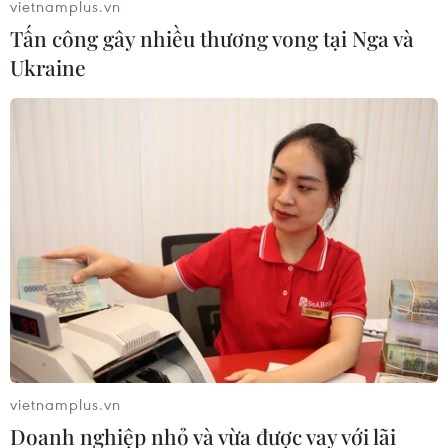
vietnamplus.vn
đơn đặt hàng chế tạo ở Đức bất ngờ tăng lên cho thấy
Tấn công gây nhiều thương vong tại Nga và
nhu cầu toàn cầu đang cải thiện.
Ukraine
vietnamplus.vn
Nhà đầu tư lạc quan, chứng khoán châu Á
Doanh nghiệp nhỏ và vừa được vay với lãi