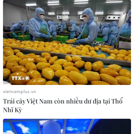
Chỉ số Nasdaq tiếp tục xác lập mức cao kỷ
lục mới phiên 7/9
08/09/2021 01:50
Tính từ đầu năm đến nay, Dow Jones tăng 14,7%, S&P
500 tiến 20,3% và Nasdaq Composite cộng 19,3%. Nhà
đầu tư vẫn đang chờ đợi khả năng Phố Wall sẽ điều
chỉnh lớn trong 9.
vietnamplus.vn
Trái cây Việt Nam còn nhiều dư địa tại Thổ
Nhĩ Kỳ