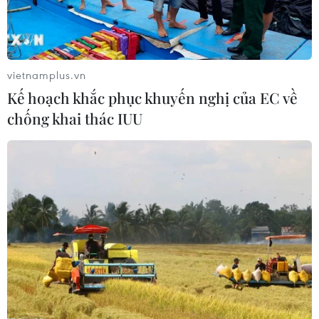
vietnamplus.vn
Kế hoạch khắc phục khuyến nghị của EC về
chống khai thác IUU
Các thị trường chứng khoán châu Á tiếp
tục đi lên trong phiên 6/9
06/09/2021 10:47
Chứng khoán Tokyo đã nới rộng đà tăng trong tuần
trước đó nhờ hy vọng có thêm một đợt kích thích kinh tế
mới; trong khi chứng khoán Seoul, Singapore, Sydney và
Wellington đều tăng.