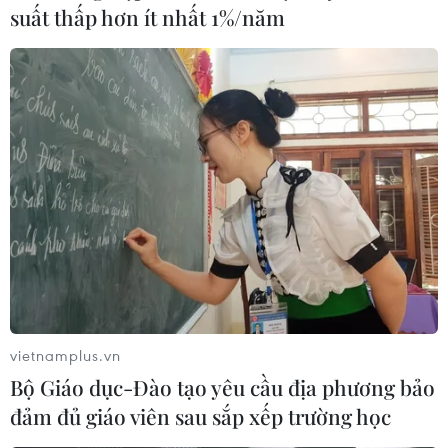
kéo dài đà tăng
suất thấp hơn ít nhất 1%/năm
07/09/2021 10:42
Chốt phiên 7/9, chỉ số Nikkei 225 của Nhật Bản tăng
0,9% lên 29.916,14 điểm; còn tại Trung Quốc, chỉ số
Hang Seng tăng 0,73% lên 26.353,63 điểm, chỉ số
Shanghai Composite tăng 1,51% lên 3.676,59 điểm.
vietnamplus.vn
Bộ Giáo dục-Đào tạo yêu cầu địa phương bảo
đảm đủ giáo viên sau sắp xếp trường học