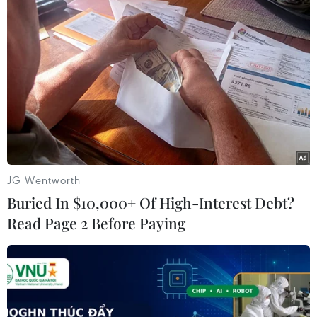
JG Wentworth
Buried In $10,000+ Of High-Interest Debt?
Read Page 2 Before Paying
#Phố Wall
#tiền tệ
#điều tra thương mại
#Fed
#lạm phát
#công ty công nghệ
#Alibaba
Mỹ
Nhật Bản
Trung Quốc