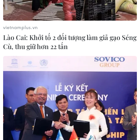
Chứng khoán bứt tốc cuối phiên, chỉ
số VN-Index tăng gần 40 điểm
30/07/2026 08:47
vietnamplus.vn
Lào Cai: Khởi tố 2 đối tượng làm giả gạo Séng
Cù, thu giữ hơn 22 tấn
Hoa Kỳ áp thuế bổ sung: Thị trường
chứng khoán đã phản ánh phần lớn
thông tin
30/07/2026 07:50
Chứng khoán châu Á ngược chiều
Phố Wall sau cuộc họp của Fed
30/07/2026 02:18
Chứng khoán ngày 29/7: VN-Index